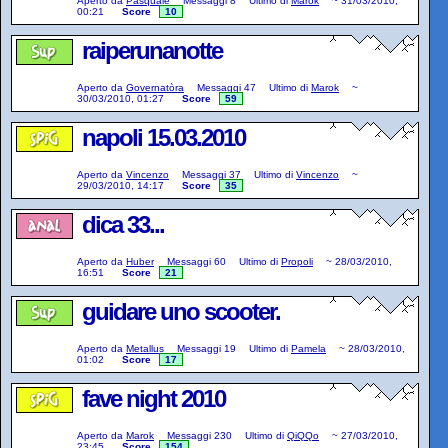
Aperto da
Pasquale
Messaggi
8
Ultimo di
Marok
~
31/03/2010,
00:21
Score
10
raiperunanotte
Aperto da
Governatòra
Messaggi
47
Ultimo di
Marok
~
30/03/2010, 01:27
Score
59
napoli 15.03.2010
Aperto da
Vincenzo
Messaggi
37
Ultimo di
Vincenzo
~
29/03/2010, 14:17
Score
35
dica 33...
Aperto da
Huber
Messaggi
60
Ultimo di
Propoli
~
28/03/2010,
16:51
Score
21
guidare uno scooter.
Aperto da
Metallus
Messaggi
19
Ultimo di
Pamela
~
28/03/2010,
01:02
Score
17
fave night 2010
Aperto da
Marok
Messaggi
230
Ultimo di
QiQQo
~
27/03/2010,
23:45
Score
154