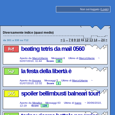
Non sei loggato (
Login
)
Diversamente indice (quasi medio)
<
1
...
7
8
9
10
11
12
13
14
...
24
>
da 301 a 330 su 712
beating tetris da mail 0560
Aperto da
MarcoUrlante
Messaggi
6
Ultimo di
MarcoUrlante
~
02/07/2010, 11:44
Score
16
la festa della libertà è
Aperto da
Anovex
Messaggi
5
Ultimo di
MarcoUrlante
~
01/07/2010, 12:32
Score
1
spoiler bellimbusti balneari tour!
Aperto da
Metallus
Messaggi
63
Ultimo di
Ivano
~
30/06/2010,
12:19
Score
128