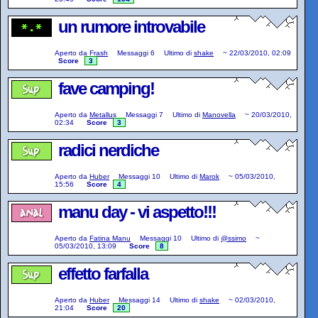
un rumore introvabile
Aperto da
Frash
Messaggi
6
Ultimo di
shake
~
22/03/2010, 02:09
Score
3
fave camping!
Aperto da
Metallus
Messaggi
7
Ultimo di
Manovella
~
20/03/2010,
02:34
Score
3
radici nerdiche
Aperto da
Huber
Messaggi
10
Ultimo di
Marok
~
05/03/2010,
15:56
Score
4
manu day - vi aspetto!!!
Aperto da
Fatina Manu
Messaggi
10
Ultimo di
@ssimo
~
05/03/2010, 13:09
Score
8
effetto farfalla
Aperto da
Huber
Messaggi
14
Ultimo di
shake
~
02/03/2010,
21:04
Score
20