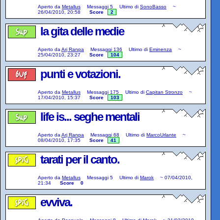
Aperto da
Metallus
Messaggi
5
Ultimo di
SonoBasso
~
26/04/2010, 20:58
Score
2
la gita delle medie
Aperto da
Arj Ranpa
Messaggi
136
Ultimo di
Eminenza
~
25/04/2010, 23:27
Score
104
punti e votazioni.
Aperto da
Metallus
Messaggi
175
Ultimo di
Capitan Stronzo
~
17/04/2010, 15:37
Score
103
life is... seghe mentali
Aperto da
Arj Ranpa
Messaggi
68
Ultimo di
MarcoUrlante
~
08/04/2010, 17:35
Score
41
tarati per il canto.
Aperto da
Metallus
Messaggi
5
Ultimo di
Marok
~
07/04/2010,
21:34
Score
0
evviva.