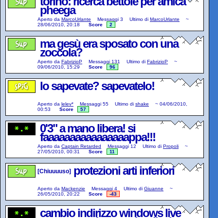
torino: ricerca bettole per amica
pheega
Aperto da
MarcoUrlante
Messaggi
3
Ultimo di
MarcoUrlante
~
28/06/2010, 20:18
Score
2
ma gesù era sposato con una
zoccola?
Aperto da
FabrizioP
Messaggi
131
Ultimo di
FabrizioP
~
09/06/2010, 15:29
Score
96
lo sapevate? sapevatelo!
Aperto da
lelev*
Messaggi
55
Ultimo di
shake
~
04/06/2010,
00:53
Score
57
0'3" a mano libera! si
faaaaaaaaaaaaaaaappa!!!
Aperto da
Captain Retarded
Messaggi
12
Ultimo di
Propoli
~
27/05/2010, 00:31
Score
11
protezioni arti inferiori
[Chiuuuuso]
Aperto da
Mackenzie
Messaggi
4
Ultimo di
Giuanne
~
26/05/2010, 20:22
Score
-43
cambio indirizzo windows live