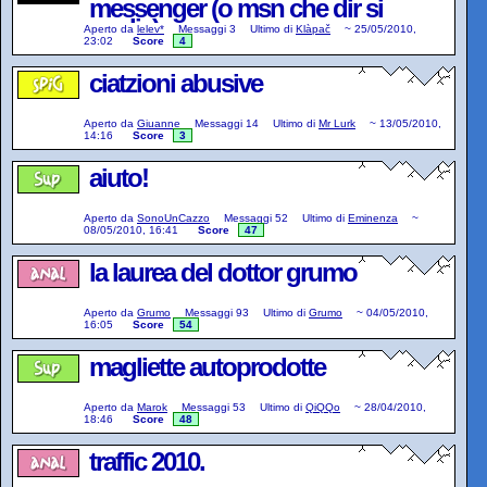
messenger (o msn che dir si
voglia)
Aperto da
lelev*
Messaggi
3
Ultimo di
Klàpač
~
25/05/2010,
23:02
Score
4
ciatzioni abusive
Aperto da
Giuanne
Messaggi
14
Ultimo di
Mr Lurk
~
13/05/2010,
14:16
Score
3
aiuto!
Aperto da
SonoUnCazzo
Messaggi
52
Ultimo di
Eminenza
~
08/05/2010, 16:41
Score
47
la laurea del dottor grumo
Aperto da
Grumo
Messaggi
93
Ultimo di
Grumo
~
04/05/2010,
16:05
Score
54
magliette autoprodotte
Aperto da
Marok
Messaggi
53
Ultimo di
QiQQo
~
28/04/2010,
18:46
Score
48
traffic 2010.