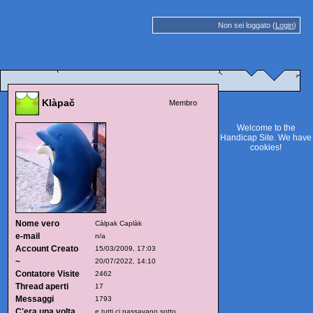
Non sei loggato (
Login
)
Klàpač
Membro
Welcome to the
Handicap Site. We have
cookies
!
Nome vero
Càlpak Caplàk
e-mail
n/a
Account Creato
15/03/2009, 17:03
~
20/07/2022, 14:10
Contatore Visite
2462
Thread aperti
17
Messaggi
1793
C'era una volta
e tutti ci passavano sotto