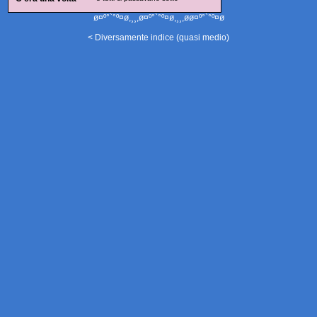
ø¤º°`°º¤ø,¸¸,ø¤º°`°º¤ø,¸¸,øø¤º°`°º¤ø
< Diversamente indice (quasi medio)