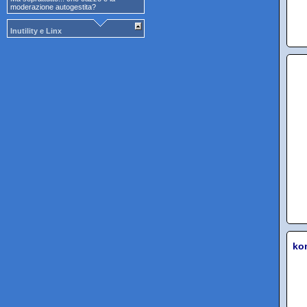
moderazione autogestita?
Inutility e Linx
ko