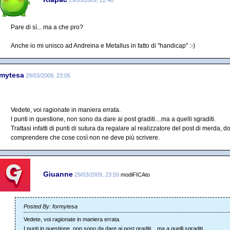
Pare di sì... ma a che pro?
Anche io mi unisco ad Andreina e Metallus in fatto di "handicap" :-)
rmytesa
29/03/2009, 23:05
Vedete, voi ragionate in maniera errata.
I punti in questione, non sono da dare ai post graditi....ma a quelli sgraditi.
Trattasi infatti di punti di sutura da regalare al realizzatore del post di merda, 
comprendere che cose così non ne deve più scrivere.
Giuanne
29/03/2009, 23:59
modiFICAto
Posted By: formytesa
Vedete, voi ragionate in maniera errata.
I punti in questione, non sono da dare ai post graditi....ma a quelli sgraditi.