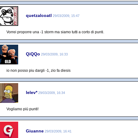
quetzalcoatl
29/03/2009, 15:47
Vorrei proporre una -1 storm ma siamo tutti a corto di punti.
QiQQo
29/03/2009, 16:33
io non posso piu dargli -1, zio fa diesis
lelev*
29/03/2009, 16:34
Vogliamo più punti!
Giuanne
29/03/2009, 16:41