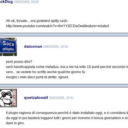
ackDog
29/03/2009, 18:06
Ah ok, trovato... ora godetevi spitty cash:
http://www.youtube.com/watch?v=6mYYIZCDaOw&feature=related
daiconan
29/03/2009, 18:26
però posso dire?
sarò handicappata come metallus, ma a me ha tolto 10 punti perchè secondo l
vero... se vedete ho scritto anche qualche giorno fa.
rivoglio i miei dieci punti di diritto. sgrunt.
quetzalcoatl
29/03/2009, 18:41
Il plugin ragiona di conseguenza perchè è stato installato oggi, e ci considera tu
da oggi in poi basterà loggarvi tutti i giorni per ricevere il bonus giornaliero e e
dare in giro.