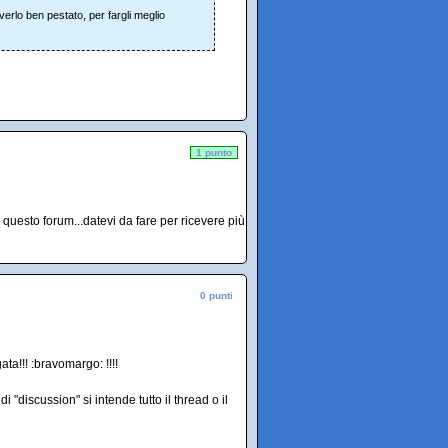
averlo ben pestato, per fargli meglio
1 punto
questo forum...datevi da fare per ricevere più
0 punti
ta!!! :bravomargo: !!!!
"discussion" si intende tutto il thread o il