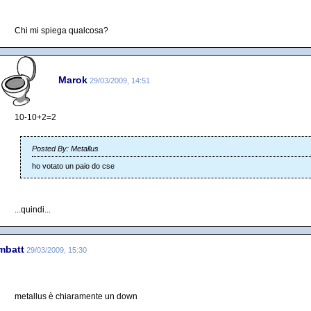
Chi mi spiega qualcosa?
Marok
29/03/2009, 14:51
10-10+2=2
Posted By: Metallus
ho votato un paio do cse
...quindi...
mbatt
29/03/2009, 15:30
metallus è chiaramente un down