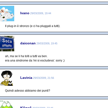
Ivano
29/03/2009, 19:44
Il plug-in è stronzo (e ci ha pluggati a tutti).
daiconan
29/03/2009, 19:45
ah, ma se li ha tolti a tutti va ben.
era una sindrome da 'mi si escludeva'. sorry ;)
Lavinia
29/03/2009, 21:56
Quindi adesso abbiamo dei punti?
Klàpač
29/03/2009, 22:46