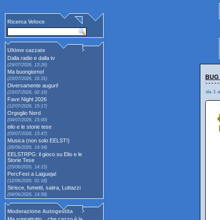
Ricerca Veloce
Ultime cazzate
Dalla radio e dalla tv
(29/07/2026, 13:26)
Ma buongiorno!
BUG -
(23/07/2026, 16:31)
Diversamente auguri!
da 1 
(23/07/2026, 02:19)
Fave Night 2026
(12/07/2026, 15:17)
Orgoglio Nerd
(04/07/2026, 15:00)
elio e le storie tese
(03/07/2026, 13:47)
Musica (non solo EELST!)
(26/06/2026, 14:34)
EELSTRPG: il gioco su Elio e le
Storie Tese
(25/06/2026, 14:15)
PercFest a Laigueja!
(12/06/2026, 01:18)
Strisce, fumetti, satira, Luttazzi
(04/06/2026, 14:58)
Moderazione Autogestita
Ma soprattutto... che cazzo è la