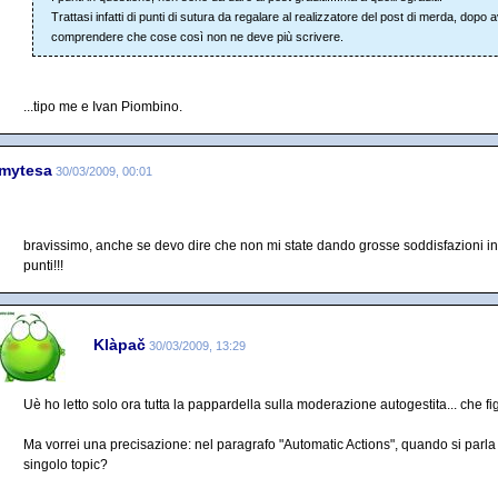
Trattasi infatti di punti di sutura da regalare al realizzatore del post di merda, dopo 
comprendere che cose così non ne deve più scrivere.
...tipo me e Ivan Piombino.
rmytesa
30/03/2009, 00:01
bravissimo, anche se devo dire che non mi state dando grosse soddisfazioni in 
punti!!!
Klàpač
30/03/2009, 13:29
Uè ho letto solo ora tutta la pappardella sulla moderazione autogestita... che figa
Ma vorrei una precisazione: nel paragrafo "Automatic Actions", quando si parla di 
singolo topic?