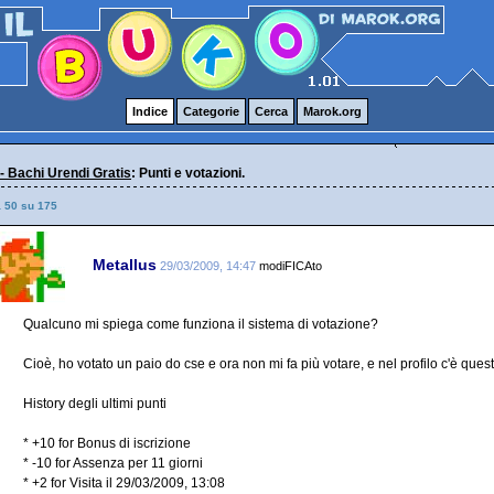
Indice
Categorie
Cerca
Marok.org
 Bachi Urendi Gratis
: Punti e votazioni.
a 50 su 175
Metallus
29/03/2009, 14:47
modiFICAto
Qualcuno mi spiega come funziona il sistema di votazione?
Cioè, ho votato un paio do cse e ora non mi fa più votare, e nel profilo c'è quest
History degli ultimi punti
* +10 for Bonus di iscrizione
* -10 for Assenza per 11 giorni
* +2 for Visita il 29/03/2009, 13:08