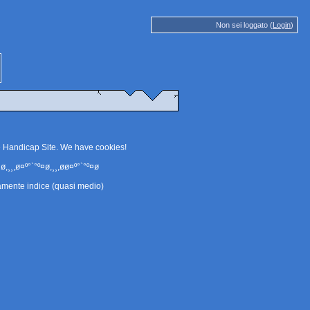
Non sei loggato (
Login
)
e Handicap Site. We have
cookies
!
ø,¸¸,ø¤º°`°º¤ø,¸¸,øø¤º°`°º¤ø
amente indice (quasi medio)