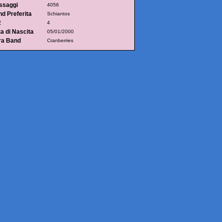
ssaggi
4056
d Preferita
Schiantos
2
4
a di Nascita
05/01/2000
ra Band
Cranberries