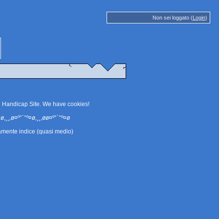
Non sei loggato (
Login
)
e Handicap Site. We have
cookies
!
ø,¸¸,ø¤º°`°º¤ø,¸¸,øø¤º°`°º¤ø
amente indice (quasi medio)