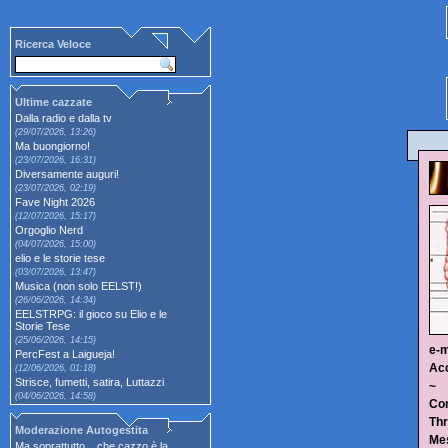
Ricerca Veloce
Ultime cazzate
Dalla radio e dalla tv
(29/07/2026, 13:26)
Ma buongiorno!
(23/07/2026, 16:31)
Diversamente auguri!
(23/07/2026, 02:19)
Fave Night 2026
(12/07/2026, 15:17)
Orgoglio Nerd
(04/07/2026, 15:00)
elio e le storie tese
(03/07/2026, 13:47)
Musica (non solo EELST!)
(26/06/2026, 14:34)
EELSTRPG: il gioco su Elio e le
Storie Tese
(25/06/2026, 14:15)
e-m
PercFest a Laigueja!
Ac
(12/06/2026, 01:18)
Strisce, fumetti, satira, Luttazzi
~
(04/06/2026, 14:58)
Con
Thr
Moderazione Autogestita
Me
Ma soprattutto... che cazzo è la