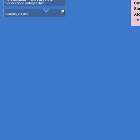
Ca
moderazione autogestita?
Stu
Inutility e Linx
Afo
...