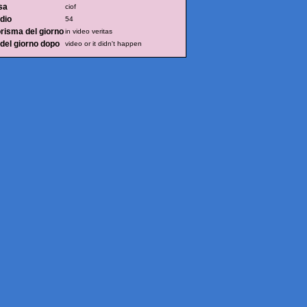
sa
ciof
dio
54
risma del giorno
in video veritas
e del giorno dopo
video or it didn't happen