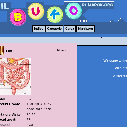
Indice
Categorie
Cerca
Marok.org
sae
Membro
Welcome to th
ø¤º°`°º¤
< Divers
ail
n/a
count Creato
16/03/2009, 08:19
05/08/2026, 13:58
tatore Visite
30152
ead aperti
13
ssaggi
4628