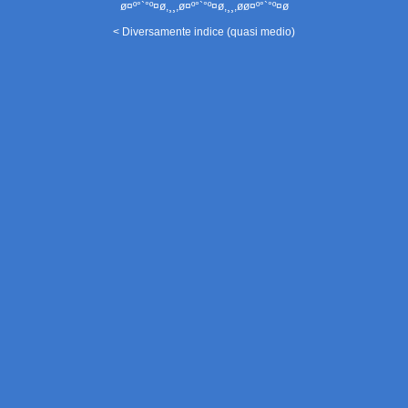
ø¤º°`°º¤ø,¸¸,ø¤º°`°º¤ø,¸¸,øø¤º°`°º¤ø
< Diversamente indice (quasi medio)