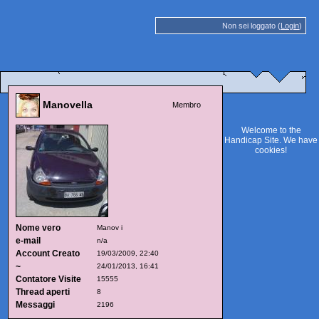
Non sei loggato (
Login
)
Manovella
Membro
Welcome to the
Handicap Site. We have
cookies
!
Nome vero
Manov i
e-mail
n/a
Account Creato
19/03/2009, 22:40
~
24/01/2013, 16:41
Contatore Visite
15555
Thread aperti
8
Messaggi
2196