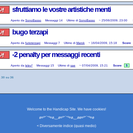
sfruttiamo le vostre artistiche menti
Aperto da
SonoBasso
Messaggi
14
Ultimo di
SonoBasso
~
25/06/2009, 23:00
bugo terzapi
Aperto da
furioterzapi
Messaggi
7
Ultimo di
Marok
~
16/04/2009, 15:18
Score
-2 penalty per messaggi recenti
Aperto da
lelev*
Messaggi
15
Ultimo di
sae
~
07/04/2009, 15:21
Score
5
a 30 su 36
Welcome to the Handicap Site. We have
cookies
!
ø¤º°`°º¤ø,¸¸,ø¤º°`°º¤ø,¸¸,øø¤º°`°º¤ø
< Diversamente indice (quasi medio)