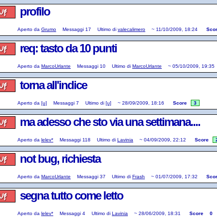
profilo
Aperto da
Grumo
Messaggi
17
Ultimo di
valecalimero
~
11/10/2009, 18:24
Sco
req: tasto da 10 punti
Aperto da
MarcoUrlante
Messaggi
10
Ultimo di
MarcoUrlante
~
05/10/2009, 19:35
torna all'indice
Aperto da
[u]
Messaggi
7
Ultimo di
[u]
~
28/09/2009, 18:16
Score
3
ma adesso che sto via una settimana....
Aperto da
lelev*
Messaggi
118
Ultimo di
Lavinia
~
04/09/2009, 22:12
Score
not bug, richiesta
Aperto da
MarcoUrlante
Messaggi
37
Ultimo di
Frash
~
01/07/2009, 17:32
Sco
segna tutto come letto
Aperto da
lelev*
Messaggi
4
Ultimo di
Lavinia
~
28/06/2009, 18:31
Score
0