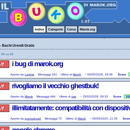
Indice
Categorie
Cerca
Marok.org
 Bachi Urendi Gratis
a 30 su 36
i bug di marok.org
Aperto da
Lavinia
Messaggi
243
Ultimo di
Marok
~
04/05/2026, 18:36
Score
rivogliamo il vecchio ghestbuk!
Aperto da
Marok
Messaggi
484
Ultimo di
sae
~
25/03/2026, 09:33
Score
18
illimitatamente: compatibilità con dispositi
Aperto da
quetzalcoatl
Messaggi
75
Ultimo di
Marok
~
05/05/2025, 21:35
Scor
google chrome