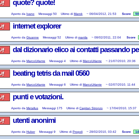
quote? quote!
Aperto da
Ivano
Messaggi
50
Ultimo di
Marok
~
06/04/2012, 21:53
Score
50
internet explorer
Aperto da
Giuanne
Messaggi
52
Ultimo di
manila
~
08/02/2011, 22:04
Score
dal dizionario elico ai contatti passando pe
Aperto da
MarcoUrlante
Messaggi
4
Ultimo di
MarcoUrlante
~
21/07/2010, 20:36
beating tetris da mail 0560
Aperto da
MarcoUrlante
Messaggi
6
Ultimo di
MarcoUrlante
~
02/07/2010, 11:44
punti e votazioni.
Aperto da
Metallus
Messaggi
175
Ultimo di
Capitan Stronzo
~
17/04/2010, 15:37
utenti anonimi
Aperto da
Huber
Messaggi
9
Ultimo di
Propoli
~
28/02/2010, 03:42
Score
14