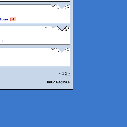
Score
-8
0
<
1
2
>
Inizio Pagina >