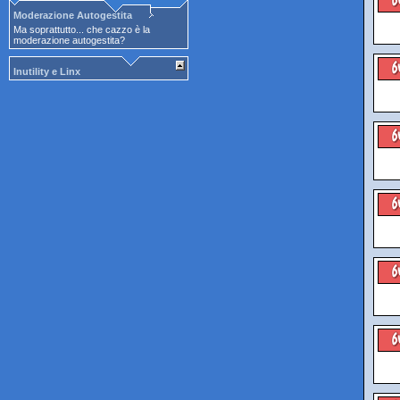
Moderazione Autogestita
Ma soprattutto... che cazzo è la
moderazione autogestita?
Inutility e Linx