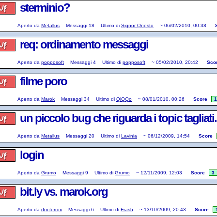
sterminio?
Aperto da
Metallus
Messaggi
18
Ultimo di
Signor Onesto
~
06/02/2010, 00:38
req: ordinamento messaggi
Aperto da
popposoft
Messaggi
4
Ultimo di
popposoft
~
05/02/2010, 20:42
Sco
filme poro
Aperto da
Marok
Messaggi
34
Ultimo di
QiQQo
~
08/01/2010, 00:26
Score
1
un piccolo bug che riguarda i topic tagliati.
Aperto da
Metallus
Messaggi
20
Ultimo di
Lavinia
~
06/12/2009, 14:54
Score
login
Aperto da
Grumo
Messaggi
9
Ultimo di
Grumo
~
12/11/2009, 12:03
Score
3
bit.ly vs. marok.org
Aperto da
doctorrox
Messaggi
6
Ultimo di
Frash
~
13/10/2009, 20:43
Score