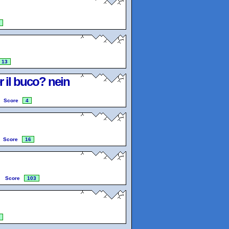
13
r il buco? nein
Score
4
Score
16
Score
103