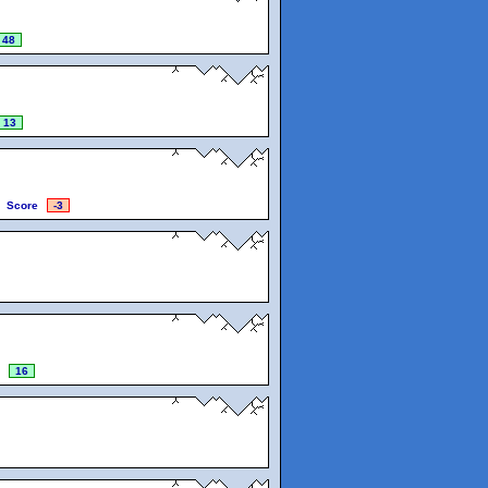
48
13
Score
-3
16