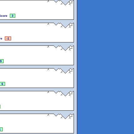
Score
3
re
-1
9
6
1