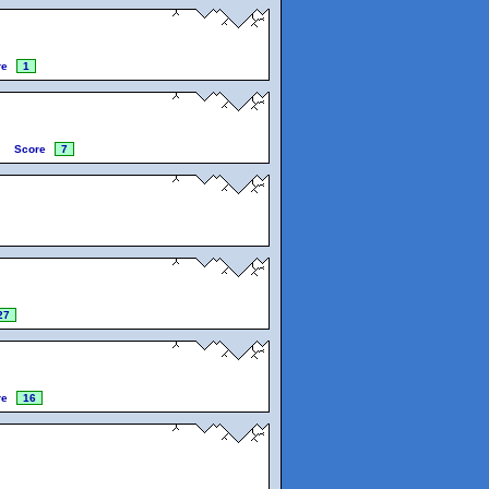
re
1
Score
7
27
re
16