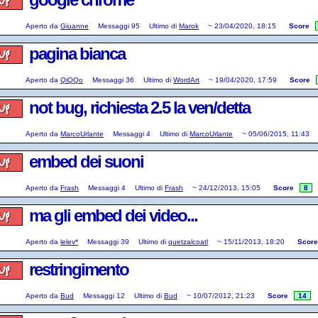
Aperto da
Giuanne
Messaggi
95
Ultimo di
Marok
~
23/04/2020, 18:15
Score
pagina bianca
Aperto da
QiQQo
Messaggi
36
Ultimo di
WordArt
~
19/04/2020, 17:59
Score
not bug, richiesta 2.5 la ven/detta
Aperto da
MarcoUrlante
Messaggi
4
Ultimo di
MarcoUrlante
~
05/06/2015, 11:43
embed dei suoni
Aperto da
Frash
Messaggi
4
Ultimo di
Frash
~
24/12/2013, 15:05
Score
8
ma gli embed dei video...
Aperto da
lelev*
Messaggi
39
Ultimo di
quetzalcoatl
~
15/11/2013, 18:20
Score
restringimento
Aperto da
Bud
Messaggi
12
Ultimo di
Bud
~
10/07/2012, 21:23
Score
14