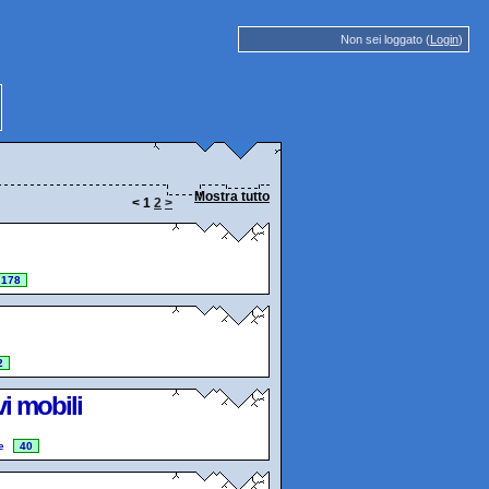
Non sei loggato (
Login
)
Mostra tutto
<
1
2
>
178
2
vi mobili
e
40