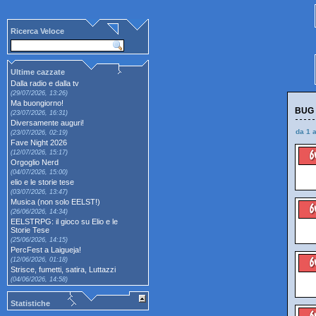
Ricerca Veloce
Ultime cazzate
Dalla radio e dalla tv
(29/07/2026, 13:26)
Ma buongiorno!
BUG -
(23/07/2026, 16:31)
Diversamente auguri!
da 1 
(23/07/2026, 02:19)
Fave Night 2026
(12/07/2026, 15:17)
Orgoglio Nerd
(04/07/2026, 15:00)
elio e le storie tese
(03/07/2026, 13:47)
Musica (non solo EELST!)
(26/06/2026, 14:34)
EELSTRPG: il gioco su Elio e le
Storie Tese
(25/06/2026, 14:15)
PercFest a Laigueja!
(12/06/2026, 01:18)
Strisce, fumetti, satira, Luttazzi
(04/06/2026, 14:58)
Statistiche