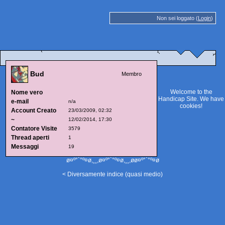
Non sei loggato (
Login
)
Bud
Membro
Welcome to the
Nome vero
Handicap Site. We have
e-mail
n/a
cookies
!
Account Creato
23/03/2009, 02:32
~
12/02/2014, 17:30
Contatore Visite
3579
Thread aperti
1
Messaggi
19
ø¤º°`°º¤ø,¸¸,ø¤º°`°º¤ø,¸¸,øø¤º°`°º¤ø
< Diversamente indice (quasi medio)