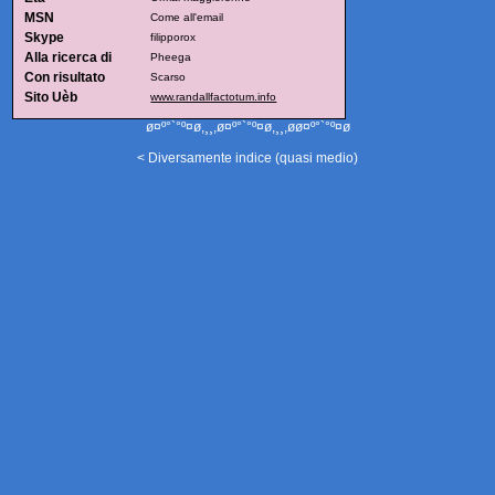
MSN
Come all'email
Skype
filipporox
Alla ricerca di
Pheega
Con risultato
Scarso
Sito Uèb
www.randallfactotum.info
ø¤º°`°º¤ø,¸¸,ø¤º°`°º¤ø,¸¸,øø¤º°`°º¤ø
< Diversamente indice (quasi medio)