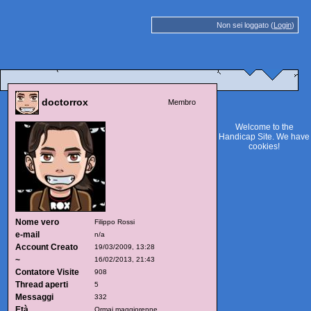
Non sei loggato (
Login
)
doctorrox
Membro
Welcome to the
Handicap Site. We have
cookies
!
Nome vero
Filippo Rossi
e-mail
n/a
Account Creato
19/03/2009, 13:28
~
16/02/2013, 21:43
Contatore Visite
908
Thread aperti
5
Messaggi
332
Età
Ormai maggiorenne