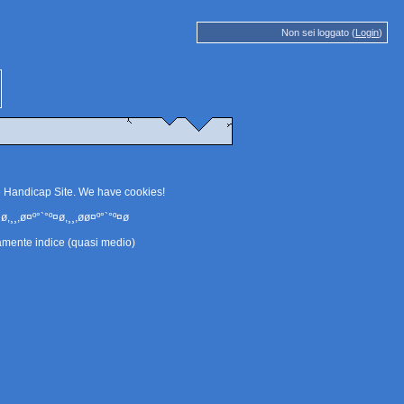
Non sei loggato (
Login
)
e Handicap Site. We have
cookies
!
ø,¸¸,ø¤º°`°º¤ø,¸¸,øø¤º°`°º¤ø
amente indice (quasi medio)