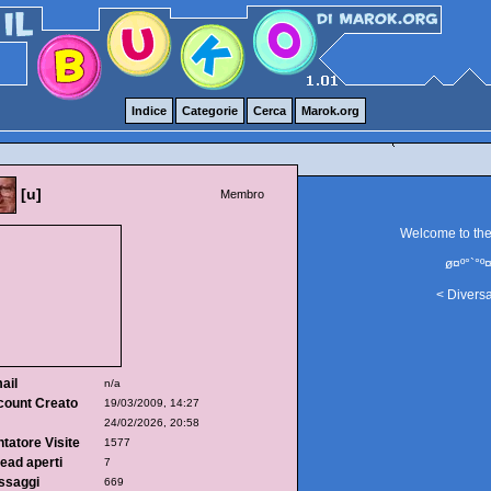
Indice
Categorie
Cerca
Marok.org
[u]
Membro
Welcome to th
ø¤º°`°º¤
< Divers
ail
n/a
count Creato
19/03/2009, 14:27
24/02/2026, 20:58
tatore Visite
1577
ead aperti
7
ssaggi
669