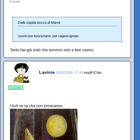
0 punti
Dalla sapida bocca di Marok
i punti non funzionano, per ragioni ignote.
Tanto hai già visto che servono solo a fare casino.
Lavinia
15/03/2009, 17:40
modiFICAto
1 punto
I troll mi sa che non torneranno.