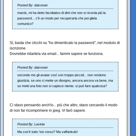
Posted By: daiconan
marok, mi ha detto facoltativo di dirti che non si ricorda più la
password... c'è un modo per recuperarla che poi gliela
comunico?
Sì, basta che clicchi su "ho dimenticato la password", nel modulo di
iscrizione.
Dovrebbe ridartela via email... fammi sapere se funziona.
Posted By: daiconan
secondo me gli avatar così son troppo piccoli... non rendono
giustizia. se uno ci mette un disegno, ancora ancora va bene, ma
se metti una foto non si capisce niente. si può fare qualcosa?
Ci stavo pensando anch'io... più che altro, stavo cercando il modo
di non far ricomprimere in jpeg. Vi farò sapere.
Posted By: Lavinia
Ma cos'è tutto 'sto rosso? Ma vaffankulo!