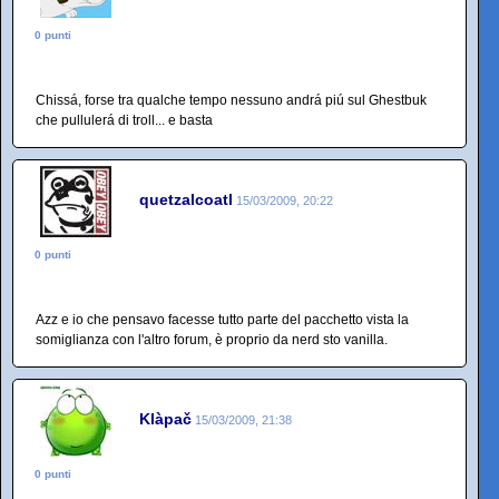
0 punti
Chissá, forse tra qualche tempo nessuno andrá piú sul Ghestbuk
che pullulerá di troll... e basta
quetzalcoatl
15/03/2009, 20:22
0 punti
Azz e io che pensavo facesse tutto parte del pacchetto vista la
somiglianza con l'altro forum, è proprio da nerd sto vanilla.
Klàpač
15/03/2009, 21:38
0 punti