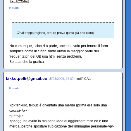
0 punti
C'hai troppa ragione, bro. (e prova quote già che c'ero)
No comunque, scherzi a parte, anche io voto per tenere il form
semplice come in Shhh, tanto ormai la maggior parte dei
frequentatori del GB usa html senza problemi.
Bella anche la grafica.
kikko.pelli@gmail.co
15/03/2009, 17:07
modiFICAto
0 punti
<p>fankulo, feibuc è diventato una merda (prima era solo una
cacca)</p>
<p> </p>
<p>oggi ho avuto la malsana idea di aggiornare msn ed è una
merda, perche spostare l'ubicazione dell'immagine personale</p>