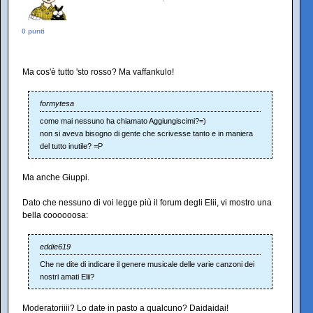
0 punti
Ma cos'è tutto 'sto rosso? Ma vaffankulo!
formytesa
come mai nessuno ha chiamato Aggiungiscimi?=)
non si aveva bisogno di gente che scrivesse tanto e in maniera
del tutto inutile? =P
Ma anche Giuppi.
Dato che nessuno di voi legge più il forum degli Elii, vi mostro una
bella coooooosa:
eddie619
Che ne dite di indicare il genere musicale delle varie canzoni dei
nostri amati Elii?
Moderatoriiii? Lo date in pasto a qualcuno? Daidaidai!