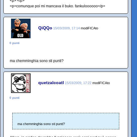
<p> </p>
<p>comunque poi mi mancava il buko. fankuloooooo</p>
QiQQo
15/03/2009, 17:14
modiFICAto
0 punti
ma chemminghia sono sti punti?
quetzalcoatl
15/03/2009, 17:22
modiFICAto
0 punti
ma chemminghia sono sti punti?