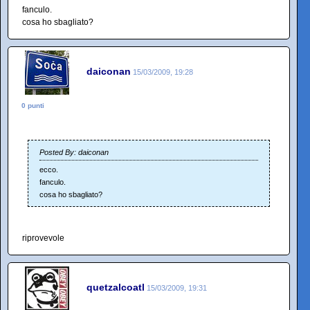
fanculo.
cosa ho sbagliato?
daiconan
15/03/2009, 19:28
0 punti
Posted By: daiconan
ecco.
fanculo.
cosa ho sbagliato?
riprovevole
quetzalcoatl
15/03/2009, 19:31