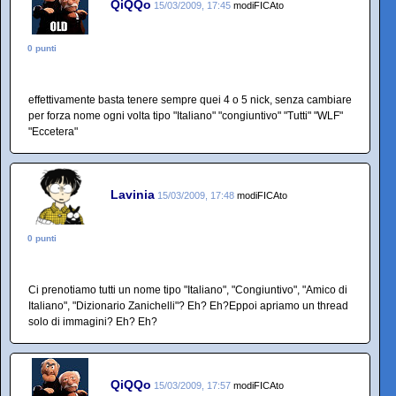
QiQQo
15/03/2009, 17:45
modiFICAto
0 punti
effettivamente basta tenere sempre quei 4 o 5 nick, senza cambiare
per forza nome ogni volta tipo "Italiano" "congiuntivo" "Tutti" "WLF"
"Eccetera"
Lavinia
15/03/2009, 17:48
modiFICAto
0 punti
Ci prenotiamo tutti un nome tipo "Italiano", "Congiuntivo", "Amico di
Italiano", "Dizionario Zanichelli"? Eh? Eh?Eppoi apriamo un thread
solo di immagini? Eh? Eh?
QiQQo
15/03/2009, 17:57
modiFICAto