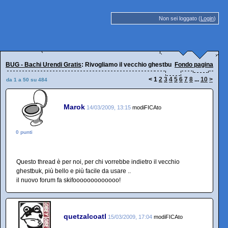
Non sei loggato (
Login
)
BUG - Bachi Urendi Gratis
: Rivogliamo il vecchio ghestbuk!
Fondo pagina
<
1
2
3
4
5
6
7
8
...
10
>
da 1 a 50 su 484
Marok
14/03/2009, 13:15
modiFICAto
0 punti
Questo thread è per noi, per chi vorrebbe indietro il vecchio
ghestbuk, più bello e più facile da usare ..
il nuovo forum fa skifooooooooooooo!
quetzalcoatl
15/03/2009, 17:04
modiFICAto