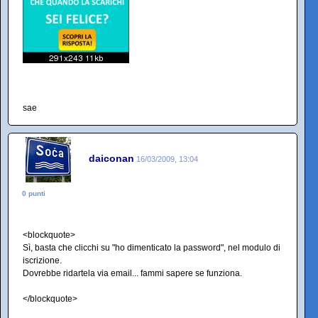
sae
daiconan
16/03/2009, 13:04
0 punti
<blockquote>
Sì, basta che clicchi su "ho dimenticato la password", nel modulo di
iscrizione.
Dovrebbe ridartela via email... fammi sapere se funziona.
</blockquote>