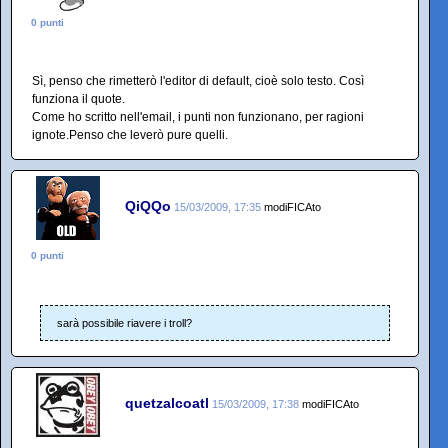
0 punti
Sì, penso che rimetterò l'editor di default, cioè solo testo. Così
funziona il quote.
Come ho scritto nell'email, i punti non funzionano, per ragioni
ignote.Penso che leverò pure quelli.
QiQQo
15/03/2009, 17:35
modiFICAto
0 punti
sarà possibile riavere i troll?
quetzalcoatl
15/03/2009, 17:38
modiFICAto