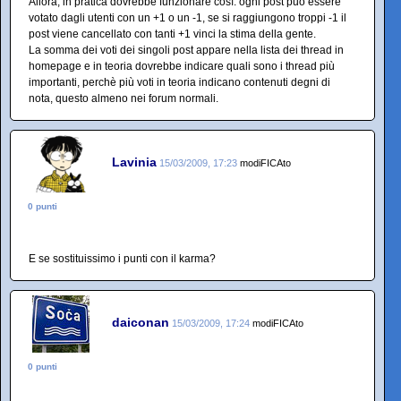
Allora, in pratica dovrebbe funzionare così: ogni post può essere
votato dagli utenti con un +1 o un -1, se si raggiungono troppi -1 il
post viene cancellato con tanti +1 vinci la stima della gente.
La somma dei voti dei singoli post appare nella lista dei thread in
homepage e in teoria dovrebbe indicare quali sono i thread più
importanti, perchè più voti in teoria indicano contenuti degni di
nota, questo almeno nei forum normali.
Lavinia
15/03/2009, 17:23
modiFICAto
0 punti
E se sostituissimo i punti con il karma?
daiconan
15/03/2009, 17:24
modiFICAto
0 punti