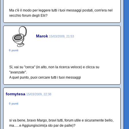
Ma c'è il modo per leggere tutti i tuoi messaggi postati, com'era nel
vecchio forum degli Elii?
Marok
15/03/2009, 21:53
0 punti
Sì, vai su "cerca" (in alto, non la ricerca veloce) e clicca su
"avanzate".
A quel punto, puoi cercare tutti i tuoi messaggi
formytesa
15/03/2009, 22:38
0 punti
si va bene, bravo Margo, bravi tutti, forum utile e sicuramente bello,
ma......e Aggiungiscimi(a sto par de palle)?