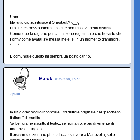
Uhm.
Ma tutto ciò sostituisce il Ghestbùk? ç__ç
Era l'unico mezzo informatico che non mi dava della disabile!
Comunque la ragione per cui mi sono registrata è che ho visto che
Formy come avatar s'è messa me e lei in un momento d'ammore.
*___*
E comunque questo mi sembra un posto carino.
Marok
16/03/2009, 15:32
0 punti
Io un giorno voglio incontrare il traduttore originale del "pacchetto
italiano" di Vanilla!
Va be', ora ho riscritto il testo... se non altro, è più divertente di
tradurre dall'inglese.
Il prossimo dizionario.php lo faccio scrivere a Manovella, sotto