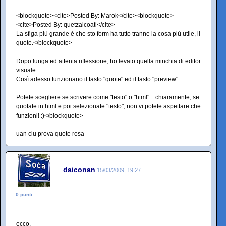
<blockquote><cite>Posted By: Marok</cite><blockquote>
<cite>Posted By: quetzalcoatl</cite>
La sfiga più grande è che sto form ha tutto tranne la cosa più utile, il
quote.</blockquote>
Dopo lunga ed attenta riflessione, ho levato quella minchia di editor
visuale.
Così adesso funzionano il tasto "quote" ed il tasto "preview".
Potete scegliere se scrivere come "testo" o "html"... chiaramente, se
quotate in html e poi selezionate "testo", non vi potete aspettare che
funzioni! :)</blockquote>
uan ciu prova quote rosa
daiconan
15/03/2009, 19:27
0 punti
ecco.