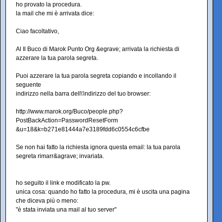
ho provato la procedura.
la mail che mi è arrivata dice:
Ciao facoltativo,
Al Il Buco di Marok Punto Org &egrave; arrivata la richiesta di
azzerare la tua parola segreta.
Puoi azzerare la tua parola segreta copiando e incollando il
seguente
indirizzo nella barra dell\'indirizzo del tuo browser:
http://www.marok.org/Buco/people.php?
PostBackAction=PasswordResetForm
&u=18&k=b271e81444a7e3189fdd6c0554c6cfbe
Se non hai fatto la richiesta ignora questa email: la tua parola
segreta rimarr&agrave; invariata.
ho seguito il link e modificato la pw.
unica cosa: quando ho fatto la procedura, mi è uscita una pagina
che diceva più o meno:
"è stata inviata una mail al tuo server"