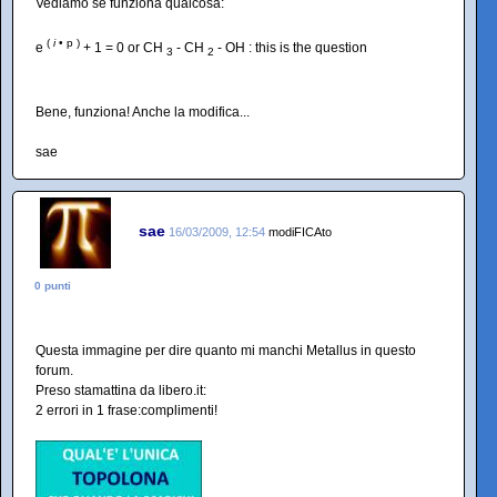
Vediamo se funziona qualcosa:
(
i
• p )
e
+ 1 = 0 or CH
- CH
- OH : this is the question
3
2
Bene, funziona! Anche la modifica...
sae
sae
16/03/2009, 12:54
modiFICAto
0 punti
Questa immagine per dire quanto mi manchi Metallus in questo
forum.
Preso stamattina da libero.it:
2 errori in 1 frase:complimenti!