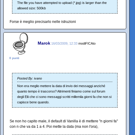
The file you have attempted to upload (*.jpg) is larger than the
allowed size: 500kb
Forse è meglio precisarlo nelle istruzioni
Marok
16/03/2009, 12:33
modiFICAto
0 punti
Posted By: ivano
Non era meglio mettere la data di invio dei messaggi anziché
quanto tempo è trascorso? Altrimenti finiamo come sul forum
degli Elii che ci sono messaggi scritti millemila giorni fa che non si
capisce bene quando.
Se non ho capito male, il default di Vanilla è di mettere "n giorni fa"
con n che va da 1 a 4. Poi mette la data (ma non l'ora),