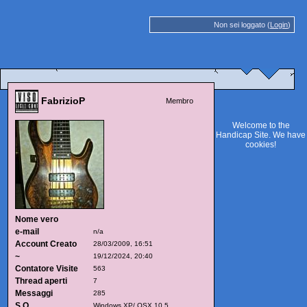
Non sei loggato (
Login
)
FabrizioP
Membro
Welcome to the
Handicap Site. We have
cookies
!
Nome vero
e-mail
n/a
Account Creato
28/03/2009, 16:51
~
19/12/2024, 20:40
Contatore Visite
563
Thread aperti
7
Messaggi
285
S.O.
Windows XP/ OSX 10.5