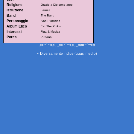
Religione
Grazie a Dio sono ateo.
Istruzione
Laurea
Band
The Band
Personaggio
Ivan Piombino
Album Elico
Eat The Phikis
Interessi
Figa & Musica
Porca
Puttana
ø¤º°`°º¤ø,¸¸,ø¤º°`°º¤ø,¸¸,øø¤º°`°º¤ø
< Diversamente indice (quasi medio)