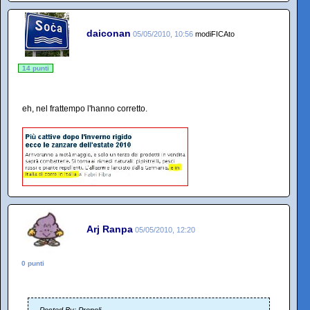
daiconan
05/05/2010, 10:56
modiFICAto
14 punti
eh, nel frattempo l'hanno corretto.
Arj Ranpa
05/05/2010, 12:20
0 punti