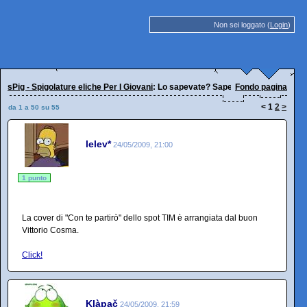
Non sei loggato (
Login
)
sPig - Spigolature eliche Per I Giovani
: Lo sapevate? Sapevatelo!
Fondo pagina
<
1
2
>
da 1 a 50 su 55
lelev*
24/05/2009, 21:00
1 punto
La cover di "Con te partirò" dello spot TIM è arrangiata dal buon
Vittorio Cosma.
Click!
Klàpač
24/05/2009, 21:59