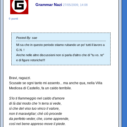
Grammar Nazi
27/05/2009, 14:08
0 punti
Posted By: sae
Mi sa che in questo periodo stiamo rubando un po' tutti il lavoro a
G.N. !
Anche nelle altre discussioni non si parla d'altro che di "tu vs. te"
e di figure retoriche!!!
Bravi, ragazzi.
Scusate se ogni tanto mi assento... ma anche qua, nella Villa
Medicea di Castello, fa un caldo terribile.
S'io ti fiammeggio nel caldo d'amore
di là dal modo che 'n terra si vede,
sì che del viso tuo vinco il valore,
non ti maravigliar; ché ciò procede
da perfetto veder, che, come apprende,
così nel bene appreso move il piede.