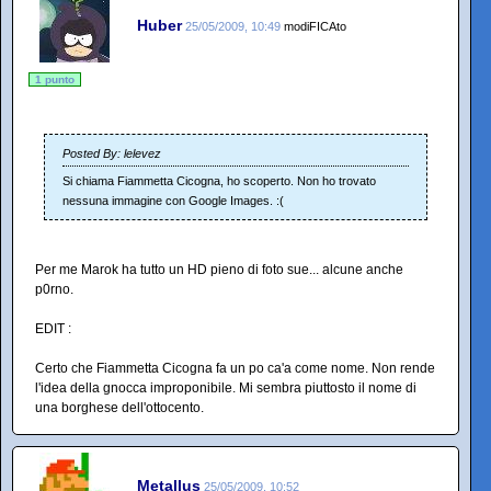
Huber
25/05/2009, 10:49
modiFICAto
1 punto
Posted By: lelevez
Si chiama Fiammetta Cicogna, ho scoperto. Non ho trovato
nessuna immagine con Google Images. :(
Per me Marok ha tutto un HD pieno di foto sue... alcune anche
p0rno.
EDIT :
Certo che Fiammetta Cicogna fa un po ca'a come nome. Non rende
l'idea della gnocca improponibile. Mi sembra piuttosto il nome di
una borghese dell'ottocento.
Metallus
25/05/2009, 10:52