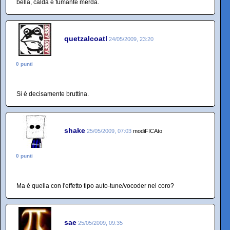
bella, calda e fumante merda.
quetzalcoatl
24/05/2009, 23:20
0 punti
Si è decisamente bruttina.
shake
25/05/2009, 07:03
modiFICAto
0 punti
Ma è quella con l'effetto tipo auto-tune/vocoder nel coro?
sae
25/05/2009, 09:35