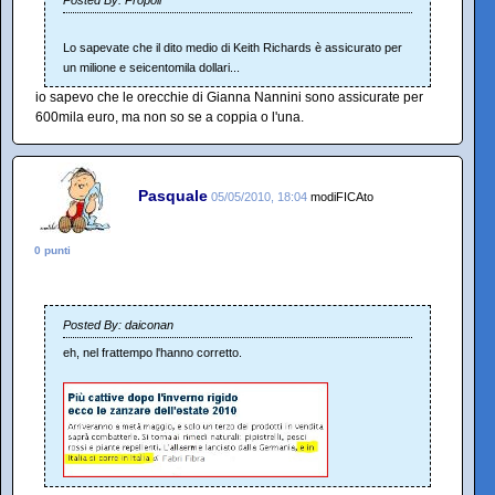
Posted By: Propoli
Lo sapevate che il dito medio di Keith Richards è assicurato per
un milione e seicentomila dollari...
io sapevo che le orecchie di Gianna Nannini sono assicurate per
600mila euro, ma non so se a coppia o l'una.
Pasquale
05/05/2010, 18:04
modiFICAto
0 punti
Posted By: daiconan
eh, nel frattempo l'hanno corretto.