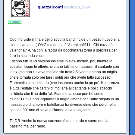
quetzalcoatl
06/09/2009, 14:29
3 punti
Oggi ho visto il finale dello spot: la band incide un pezzo nuovo e la
ex del cantante (-OMG ma quella è Valentina!!111! -Chi cazzo è
valentina? -Una con la faccia da bocchinara) torna a sorpresa per
fare la seconda voce.
Escono tutti felici saltano insieme in slow motion, poi, mentre lo
speaker legge le offerte, si tirano tutti limoni assurdi: il cantante con
la ex (ma non ti aveva mollato sta troia? Si vede lontano un miglio
che è tornata solo per fare i soldi ora che avete fatto successo),
Fiammetta con il biondo (che insomma anche tu un po' di coerenza:
è tutta l'estate che cerchi di mollarla al cantante e poi ti attacchi
all'idiota che ti ha detto "ah Fiammetta, ecco perchè sento
caldo!!11!!") e non inquadrati il negro limona con l'altro sifgato in un
messaggio di amore e fratellanza tra diverse etnie che però nello
spot da 30" non ci stava e l'hanno dovuto tagliare.
TL;DR: Anche la nuova canzone è una merda e spero non la
passino mai per radio.