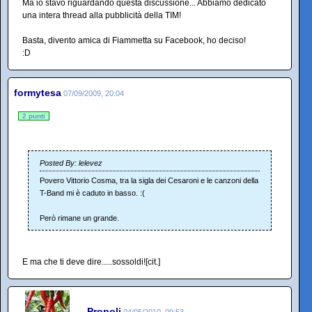
Ma io stavo riguardando questa discussione... Abbiamo dedicato
una intera thread alla pubblicità della TIM!
Basta, divento amica di Fiammetta su Facebook, ho deciso!
:D
formytesa
07/09/2009, 20:04
2 punti
Posted By: lelevez
Povero Vittorio Cosma, tra la sigla dei Cesaroni e le canzoni della
T-Band mi è caduto in basso. :(
Però rimane un grande.
E ma che ti deve dire.....sossoldi![cit.]
Propoli
04/05/2010, 09:53