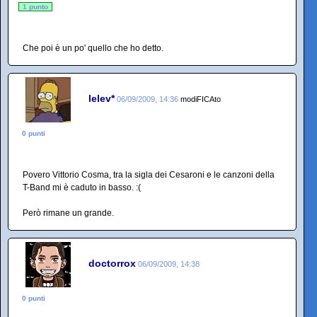
1 punto
Che poi è un po' quello che ho detto.
lelev*
06/09/2009, 14:36
modiFICAto
0 punti
Povero Vittorio Cosma, tra la sigla dei Cesaroni e le canzoni della
T-Band mi è caduto in basso. :(
Però rimane un grande.
doctorrox
06/09/2009, 14:38
0 punti