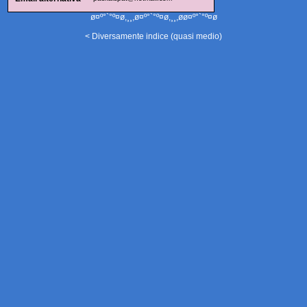
ø¤º°`°º¤ø,¸¸,ø¤º°`°º¤ø,¸¸,øø¤º°`°º¤ø
< Diversamente indice (quasi medio)