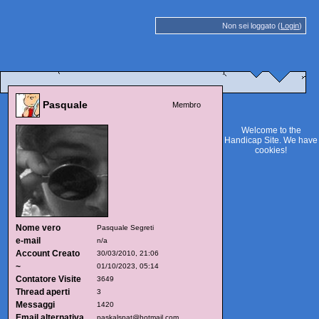
Non sei loggato (
Login
)
Pasquale
Membro
Welcome to the
Handicap Site. We have
cookies
!
Nome vero
Pasquale Segreti
e-mail
n/a
Account Creato
30/03/2010, 21:06
~
01/10/2023, 05:14
Contatore Visite
3649
Thread aperti
3
Messaggi
1420
Email alternativa
paskalspat@hotmail.com