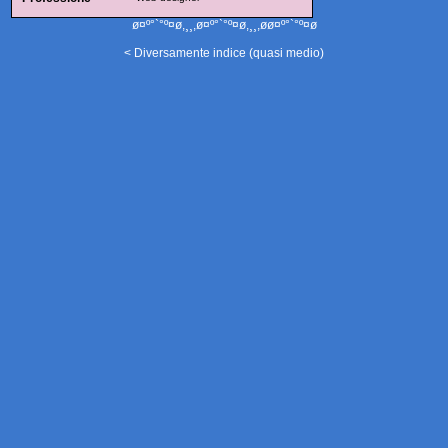
ø¤º°`°º¤ø,¸¸,ø¤º°`°º¤ø,¸¸,øø¤º°`°º¤ø
< Diversamente indice (quasi medio)