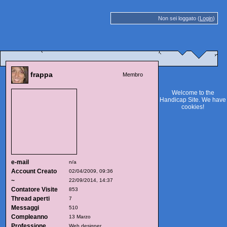
Non sei loggato (
Login
)
frappa
Membro
Welcome to the
Handicap Site. We have
cookies
!
e-mail
n/a
Account Creato
02/04/2009, 09:36
~
22/09/2014, 14:37
Contatore Visite
853
Thread aperti
7
Messaggi
510
Compleanno
13 Marzo
Professione
Web designer