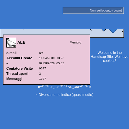
Non sei loggato (
Login
)
ALE
Membro
Welcome to the
e-mail
n/a
Handicap Site. We have
Account Creato
16/04/2009, 13:26
cookies
!
~
09/08/2026, 05:33
Contatore Visite
9077
Thread aperti
2
Messaggi
1087
ø¤º°`°º¤ø,¸¸,ø¤º°`°º¤ø,¸¸,øø¤º°`°º¤ø
< Diversamente indice (quasi medio)