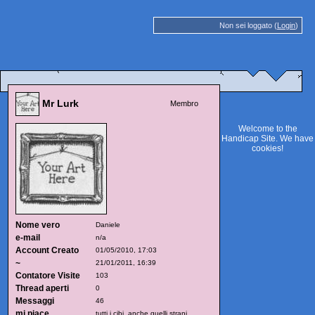
Non sei loggato (
Login
)
Mr Lurk
Membro
Welcome to the
Handicap Site. We have
cookies
!
Nome vero
Daniele
e-mail
n/a
Account Creato
01/05/2010, 17:03
~
21/01/2011, 16:39
Contatore Visite
103
Thread aperti
0
Messaggi
46
mi piace
tutti i cibi, anche quelli strani.