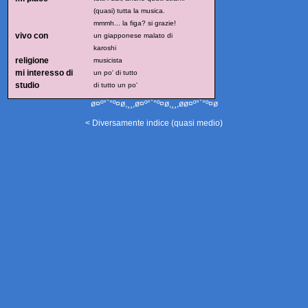
(quasi) tutta la musica.
mmmh... la figa? si grazie!
vivo con
un giapponese malato di
karoshi
religione
musicista
mi interesso di
un po' di tutto
studio
di tutto un po'
ø¤º°`°º¤ø,¸¸,ø¤º°`°º¤ø,¸¸,øø¤º°`°º¤ø
< Diversamente indice (quasi medio)