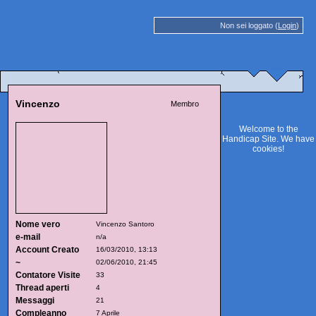
Non sei loggato (
Login
)
Vincenzo
Membro
Welcome to the
Handicap Site. We have
cookies
!
Nome vero
Vincenzo Santoro
e-mail
n/a
Account Creato
16/03/2010, 13:13
~
02/06/2010, 21:45
Contatore Visite
33
Thread aperti
4
Messaggi
21
Compleanno
7 Aprile