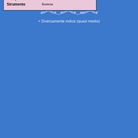
Strumento
Batteria
ø¤º°`°º¤ø,¸¸,ø¤º°`°º¤ø,¸¸,øø¤º°`°º¤ø
< Diversamente indice (quasi medio)