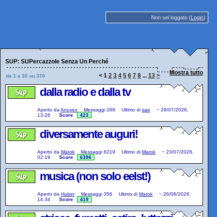
Non sei loggato (
Login
)
SUP: SUPercazzole Senza Un Perché
Mostra tutto
<
1
2
3
4
5
6
7
8
...
13
>
da 1 a 30 su 370
dalla radio e dalla tv
Aperto da
Anovex
Messaggi
266
Ultimo di
sae
~
29/07/2026,
13:26
Score
423
diversamente auguri!
Aperto da
Marok
Messaggi
6219
Ultimo di
Marok
~
23/07/2026,
02:19
Score
6396
musica (non solo eelst!)
Aperto da
Huber
Messaggi
356
Ultimo di
Marok
~
26/06/2026,
14:34
Score
419