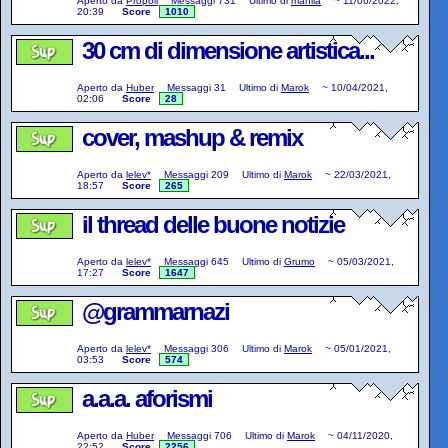
Aperto da
Propoli
Messaggi
731
Ultimo di
manila
~
11/06/2022,
20:39
Score
1010
30 cm di dimensione artistica...
Aperto da
Huber
Messaggi
31
Ultimo di
Marok
~
10/04/2021,
02:06
Score
28
cover, mashup & remix
Aperto da
lelev*
Messaggi
209
Ultimo di
Marok
~
22/03/2021,
18:57
Score
265
il thread delle buone notizie
Aperto da
lelev*
Messaggi
645
Ultimo di
Grumo
~
05/03/2021,
17:27
Score
1647
@grammarnazi
Aperto da
lelev*
Messaggi
306
Ultimo di
Marok
~
05/01/2021,
03:53
Score
574
a.a.a. aforismi
Aperto da
Huber
Messaggi
706
Ultimo di
Marok
~
04/11/2020,
22:52
Score
2256