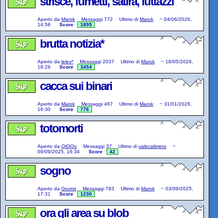
strisce, fumetti, satira, luttazzi
Aperto da
Marok
Messaggi
772
Ultimo di
Marok
~
04/06/2026,
14:58
Score
1895
brutta notizia*
Aperto da
lelev*
Messaggi
2037
Ultimo di
Marok
~
18/05/2026,
18:26
Score
3454
cacca sui binari
Aperto da
Marok
Messaggi
467
Ultimo di
Marok
~
31/01/2026,
16:30
Score
776
totomorti
Aperto da
QiQQo
Messaggi
37
Ultimo di
valecalimero
~
09/09/2025, 16:34
Score
42
sogno
Aperto da
Grumo
Messaggi
783
Ultimo di
Marok
~
03/09/2025,
17:31
Score
1230
ora gli area su blob