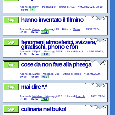
Aperto da
lelev*
Messaggi
9
Ultimo di
ALE
~
02/05/2025, 08:10
Score
4
hanno inventato il filmino
Aperto da
Grumo
Messaggi
43
Ultimo di
Marok
~
13/12/2024,
22:18
Score
134
fenomeni atmosferici, svizzera,
giradischi, phono e fon
Aperto da
Klàpač
Messaggi
1003
Ultimo di
Marok
~
07/12/2024,
21:30
Score
1231
cose da non fare alla pheega
Aperto da
Marok
Messaggi
388
Ultimo di
Marok
~
26/06/2024,
19:55
Score
561
mai dire *.*
Aperto da
Metallus
Messaggi
617
Ultimo di
I vecchi
~
16/01/2024,
21:48
Score
744
culinaria nel buko!