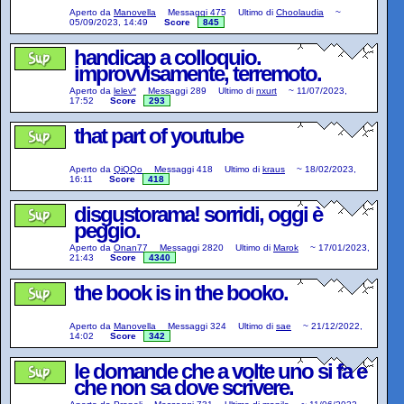
Aperto da
Manovella
Messaggi
475
Ultimo di
Choolaudia
~
05/09/2023, 14:49
Score
845
handicap a colloquio.
improvvisamente, terremoto.
Aperto da
lelev*
Messaggi
289
Ultimo di
nxurt
~
11/07/2023,
17:52
Score
293
that part of youtube
Aperto da
QiQQo
Messaggi
418
Ultimo di
kraus
~
18/02/2023,
16:11
Score
418
disgustorama! sorridi, oggi è
peggio.
Aperto da
Onan77
Messaggi
2820
Ultimo di
Marok
~
17/01/2023,
21:43
Score
4340
the book is in the booko.
Aperto da
Manovella
Messaggi
324
Ultimo di
sae
~
21/12/2022,
14:02
Score
342
le domande che a volte uno si fa e
che non sa dove scrivere.