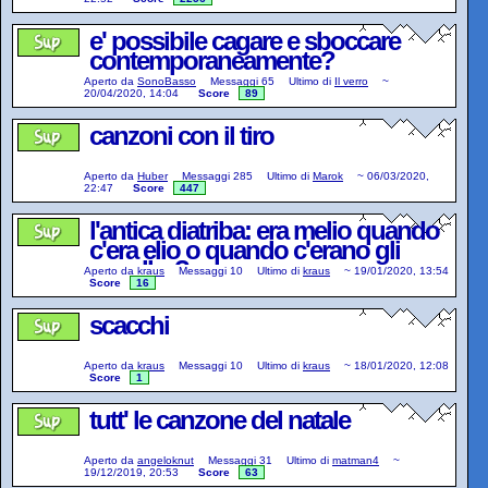
e' possibile cagare e sboccare
contemporaneamente?
Aperto da
SonoBasso
Messaggi
65
Ultimo di
Il verro
~
20/04/2020, 14:04
Score
89
canzoni con il tiro
Aperto da
Huber
Messaggi
285
Ultimo di
Marok
~
06/03/2020,
22:47
Score
447
l'antica diatriba: era melio quando
c'era elio o quando c'erano gli
squallor?
Aperto da
kraus
Messaggi
10
Ultimo di
kraus
~
19/01/2020, 13:54
Score
16
scacchi
Aperto da
kraus
Messaggi
10
Ultimo di
kraus
~
18/01/2020, 12:08
Score
1
tutt' le canzone del natale
Aperto da
angeloknut
Messaggi
31
Ultimo di
matman4
~
19/12/2019, 20:53
Score
63