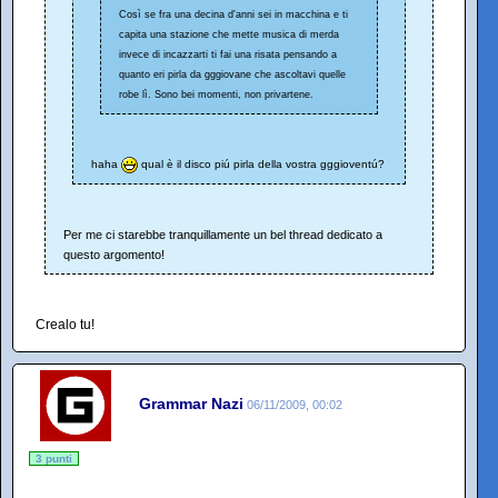
Così se fra una decina d'anni sei in macchina e ti
capita una stazione che mette musica di merda
invece di incazzarti ti fai una risata pensando a
quanto eri pirla da gggiovane che ascoltavi quelle
robe lì. Sono bei momenti, non privartene.
haha
qual è il disco piú pirla della vostra gggioventú?
Per me ci starebbe tranquillamente un bel thread dedicato a
questo argomento!
Crealo tu!
Grammar Nazi
06/11/2009, 00:02
3 punti