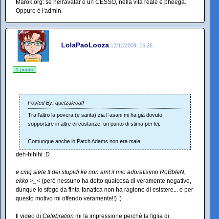
Marok.org: se nell'avatar è un CESSO, nella vita reale è pheega.
Oppure è l'admin.
LolaPaoLooza
12/11/2009, 16:26
1 punto
Posted By: quetzalcoatl
Tra l'altro la povera (e santa) zia Fasani mi ha già dovuto
sopportare in altre circostanze, un punto di stima per lei.
Comunque anche in Patch Adams non era male.
deh-hihihi :D
e cmq siete tt dei stupidi ke non amt il mio adoratiximo RoBbIeN,
ekko >_<
(però nessuno ha detto qualcosa di veramente negativo,
dunque lo sfogo da finta-fanatica non ha ragione di esistere... e per
questo motivo mi offendo veramente!!) :)
Il video di
Celebration
mi fa impressione perché la figlia di