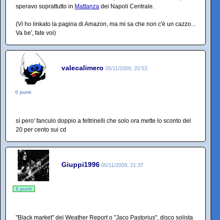
speravo soprattutto in
Mattanza
dei Napoli Centrale.
(Vi ho linkato la pagina di Amazon, ma mi sa che non c'è un cazzo...
Va be', fate voi)
valecalimero
05/11/2009, 20:53
0 punti
sì pero' fanculo doppio a feltrinelli che solo ora mette lo sconto del
20 per cento sui cd
Giuppi1996
05/11/2009, 21:37
6 punti
"Black market" dei Weather Report o "Jaco Pastorius", disco solista