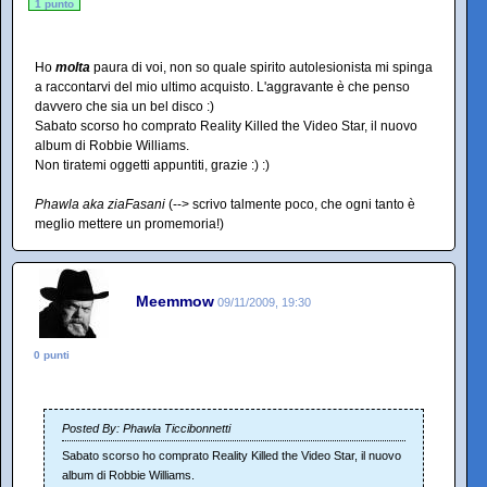
1 punto
Ho
molta
paura di voi, non so quale spirito autolesionista mi spinga
a raccontarvi del mio ultimo acquisto. L'aggravante è che penso
davvero che sia un bel disco :)
Sabato scorso ho comprato Reality Killed the Video Star, il nuovo
album di Robbie Williams.
Non tiratemi oggetti appuntiti, grazie :) :)
Phawla aka ziaFasani
(--> scrivo talmente poco, che ogni tanto è
meglio mettere un promemoria!)
Meemmow
09/11/2009, 19:30
0 punti
Posted By: Phawla Ticcibonnetti
Sabato scorso ho comprato Reality Killed the Video Star, il nuovo
album di Robbie Williams.