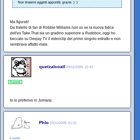
Non tiratemi oggetti appuntiti, grazie :) :)
Ma figurati!
Da fratello di fan di Robbie Williams non so se la nuova fatica
dell'ex Take That sia un gradino superiore a
Rudebox
, oggi ho
beccato su Deejay TV il videoclip del primo singolo estratto e non
sembrava affatto male.
quetzalcoatl
09/11/2009, 22:42
5 punti
Io lo preferivo in Jumanji.
Phlo
10/11/2009, 01:22
0 punti