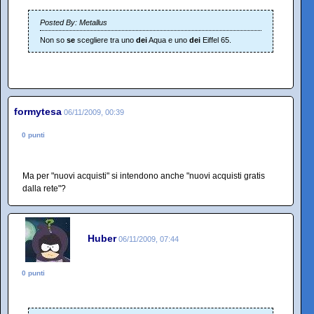
Posted By: Metallus
Non so
se
scegliere tra uno
dei
Aqua e uno
dei
Eiffel 65.
formytesa
06/11/2009, 00:39
0 punti
Ma per "nuovi acquisti" si intendono anche "nuovi acquisti gratis
dalla rete"?
Huber
06/11/2009, 07:44
0 punti