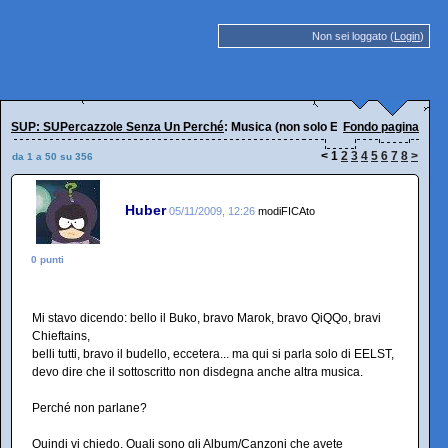
Non sei loggato (
Login
)
SUP: SUPercazzole Senza Un Perché
: Musica (non solo EELST!)
Fondo pagina
<
1
2
3
4
5
6
7
8
>
da 1 a 50 su 356
Huber
05/11/2009, 12:26
modiFICAto
0 punti
Mi stavo dicendo: bello il Buko, bravo Marok, bravo QiQQo, bravi
Chieftains,
belli tutti, bravo il budello, eccetera... ma qui si parla solo di EELST,
devo dire che il sottoscritto non disdegna anche altra musica.
Perché non parlane?
Quindi vi chiedo. Quali sono gli Album/Canzoni che avete