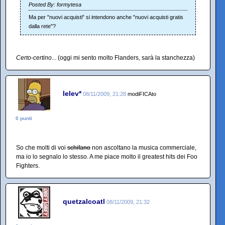
Posted By: formytesa
Ma per "nuovi acquisti" si intendono anche "nuovi acquisti gratis
dalla rete"?
Certo-certino
... (oggi mi sento molto Flanders, sarà la stanchezza)
lelev*
08/11/2009, 21:28
modiFICAto
0 punti
So che molti di voi
schifano
non ascoltano la musica commerciale,
ma io lo segnalo lo stesso. A me piace molto il greatest hits dei Foo
Fighters.
quetzalcoatl
08/11/2009, 21:32