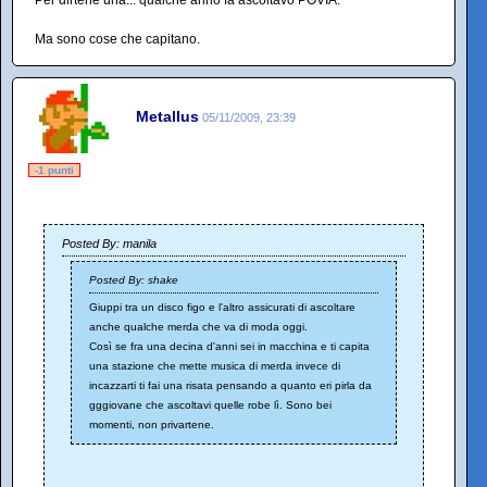
Per dirtene una... qualche anno fa ascoltavo POVIA.
Ma sono cose che capitano.
Metallus
05/11/2009, 23:39
-1 punti
Posted By: manila
Posted By: shake
Giuppi tra un disco figo e l'altro assicurati di ascoltare
anche qualche merda che va di moda oggi.
Così se fra una decina d'anni sei in macchina e ti capita
una stazione che mette musica di merda invece di
incazzarti ti fai una risata pensando a quanto eri pirla da
gggiovane che ascoltavi quelle robe lì. Sono bei
momenti, non privartene.