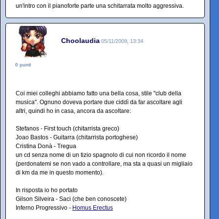
un'intro con il pianoforte parte una schitarrata molto aggressiva.
Choolaudia
05/11/2009, 13:34
0 punti
Coi miei colleghi abbiamo fatto una bella cosa, stile "club della
musica". Ognuno doveva portare due ciddì da far ascoltare agli
altri, quindi ho in casa, ancora da ascoltare:
Stefanos - First touch (chitarrista greco)
Joao Bastos - Guitarra (chitarrista portoghese)
Cristina Donà - Tregua
un cd senza nome di un tizio spagnolo di cui non ricordo il nome
(perdonatemi se non vado a controllare, ma sta a quasi un migliaio
di km da me in questo momento).
In risposta io ho portato
Gilson Silveira - Saci (che ben conoscete)
Inferno Progressivo -
Homus Erectus