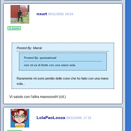
nxurt
09/11/2009, 09:54
2 punti
Posted By: Marok
Posted By: quetzalcoatl
non mi va di finirlo con una mano sola.
Raramente mi sono pentito delle cose che ho fatto con una mano
sola...
Vi saluto con l'altra manooooh! (cit.)
LolaPaoLooza
09/11/2009, 17:15