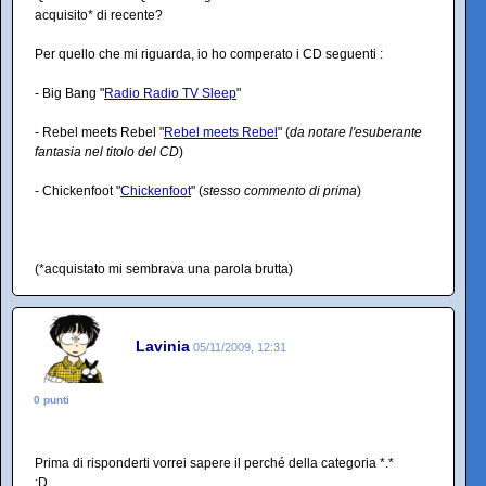
acquisito* di recente?
Per quello che mi riguarda, io ho comperato i CD seguenti :
- Big Bang "
Radio Radio TV Sleep
"
- Rebel meets Rebel "
Rebel meets Rebel
" (
da notare l'esuberante
fantasia nel titolo del CD
)
- Chickenfoot "
Chickenfoot
" (
stesso commento di prima
)
(*acquistato mi sembrava una parola brutta)
Lavinia
05/11/2009, 12:31
0 punti
Prima di risponderti vorrei sapere il perché della categoria *.*
:D