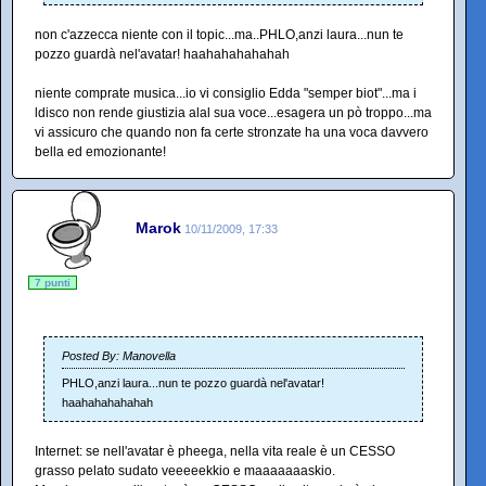
non c'azzecca niente con il topic...ma..PHLO,anzi laura...nun te
pozzo guardà nel'avatar! haahahahahahah
niente comprate musica...io vi consiglio Edda "semper biot"...ma i
ldisco non rende giustizia alal sua voce...esagera un pò troppo...ma
vi assicuro che quando non fa certe stronzate ha una voca davvero
bella ed emozionante!
Marok
10/11/2009, 17:33
7 punti
Posted By: Manovella
PHLO,anzi laura...nun te pozzo guardà nel'avatar!
haahahahahahah
Internet: se nell'avatar è pheega, nella vita reale è un CESSO
grasso pelato sudato veeeeekkio e maaaaaaaskio.