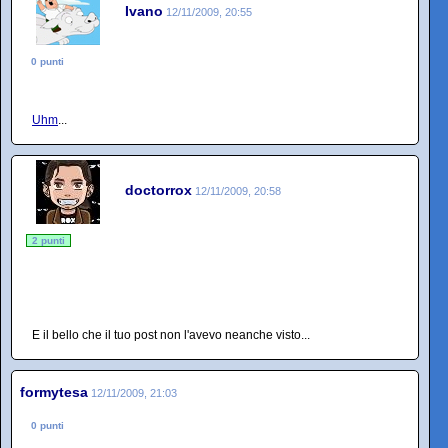
Ivano
12/11/2009, 20:55
0 punti
Uhm
...
doctorrox
12/11/2009, 20:58
2 punti
E il bello che il tuo post non l'avevo neanche visto...
formytesa
12/11/2009, 21:03
0 punti