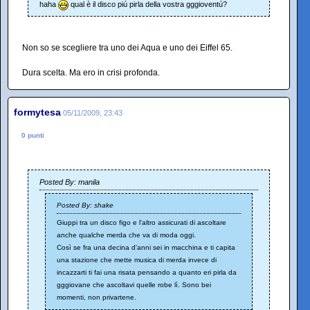
haha
qual è il disco piú pirla della vostra gggioventú?
Non so se scegliere tra uno dei Aqua e uno dei Eiffel 65.
Dura scelta. Ma ero in crisi profonda.
formytesa
05/11/2009, 23:43
0 punti
Posted By: manila
Posted By: shake
Giuppi tra un disco figo e l'altro assicurati di ascoltare
anche qualche merda che va di moda oggi.
Così se fra una decina d'anni sei in macchina e ti capita
una stazione che mette musica di merda invece di
incazzarti ti fai una risata pensando a quanto eri pirla da
gggiovane che ascoltavi quelle robe lì. Sono bei
momenti, non privartene.