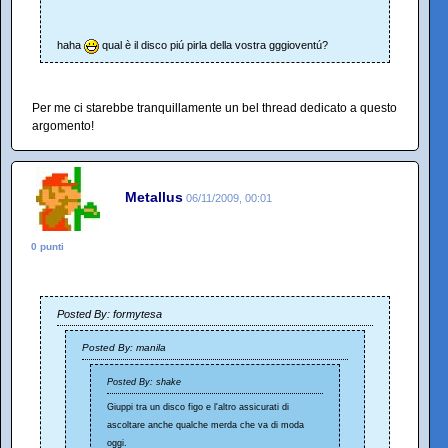
haha
qual è il disco piú pirla della vostra gggioventú?
Per me ci starebbe tranquillamente un bel thread dedicato a questo
argomento!
Metallus
06/11/2009, 00:01
0 punti
Posted By: formytesa
Posted By: manila
Posted By: shake
Giuppi tra un disco figo e l'altro assicurati di
ascoltare anche qualche merda che va di moda
oggi.