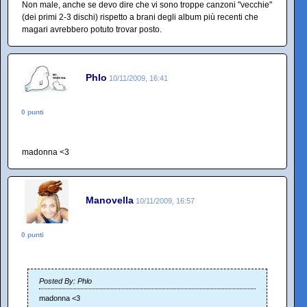
Non male, anche se devo dire che vi sono troppe canzoni "vecchie"
(dei primi 2-3 dischi) rispetto a brani degli album più recenti che
magari avrebbero potuto trovar posto.
Phlo
10/11/2009, 16:41
0 punti
madonna <3
Manovella
10/11/2009, 16:57
0 punti
Posted By: Phlo
madonna <3