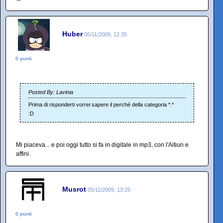
Huber
05/11/2009, 12:35
0 punti
Posted By: Lavinia
Prima di risponderti vorrei sapere il perché della categoria *.*
:D
Mi piaceva... e poi oggi tutto si fa in digitale in mp3, con l'Aitiun e
affini.
Musrot
05/11/2009, 13:25
0 punti