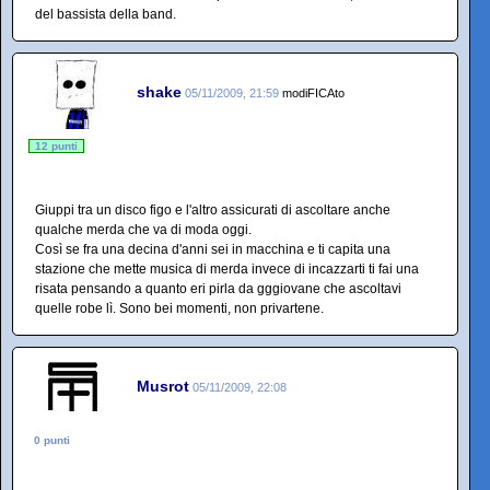
del bassista della band.
shake
05/11/2009, 21:59
modiFICAto
12 punti
Giuppi tra un disco figo e l'altro assicurati di ascoltare anche
qualche merda che va di moda oggi.
Così se fra una decina d'anni sei in macchina e ti capita una
stazione che mette musica di merda invece di incazzarti ti fai una
risata pensando a quanto eri pirla da gggiovane che ascoltavi
quelle robe lì. Sono bei momenti, non privartene.
Musrot
05/11/2009, 22:08
0 punti