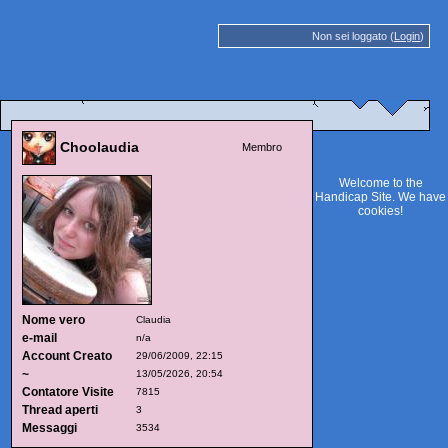
Non sei loggato (
Login
)
Choolaudia
Membro
Welcome to the
Handicap Site. We have
cookies
!
Nome vero
Claudia
e-mail
n/a
Account Creato
29/06/2009, 22:15
~
13/05/2026, 20:54
Contatore Visite
7815
Thread aperti
3
Messaggi
3534