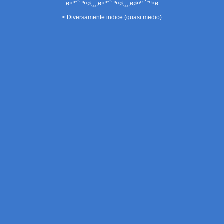
ø¤º°`°º¤ø,¸¸,ø¤º°`°º¤ø,¸¸,øø¤º°`°º¤ø
< Diversamente indice (quasi medio)