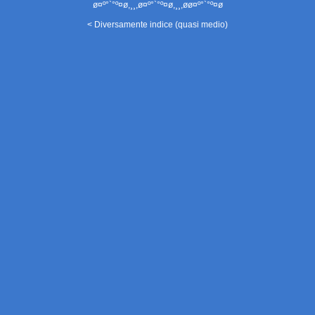
ø¤º°`°º¤ø,¸¸,ø¤º°`°º¤ø,¸¸,øø¤º°`°º¤ø
< Diversamente indice (quasi medio)