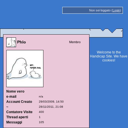
Non sei loggato (
Login
)
Phlo
Membro
Welcome to the
Handicap Site. We have
cookies
!
Nome vero
e-mail
n/a
Account Creato
29/03/2009, 14:50
~
28/11/2011, 21:08
Contatore Visite
400
Thread aperti
1
Messaggi
105