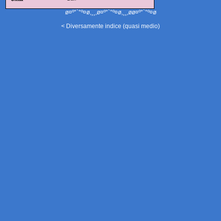
ø¤º°`°º¤ø,¸¸,ø¤º°`°º¤ø,¸¸,øø¤º°`°º¤ø
< Diversamente indice (quasi medio)