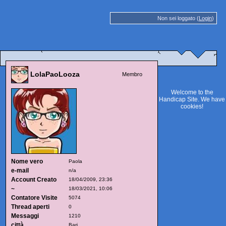
Non sei loggato (
Login
)
LolaPaoLooza
Membro
Welcome to the
Handicap Site. We have
cookies
!
Nome vero
Paola
e-mail
n/a
Account Creato
18/04/2009, 23:36
~
18/03/2021, 10:06
Contatore Visite
5074
Thread aperti
0
Messaggi
1210
città
Bari