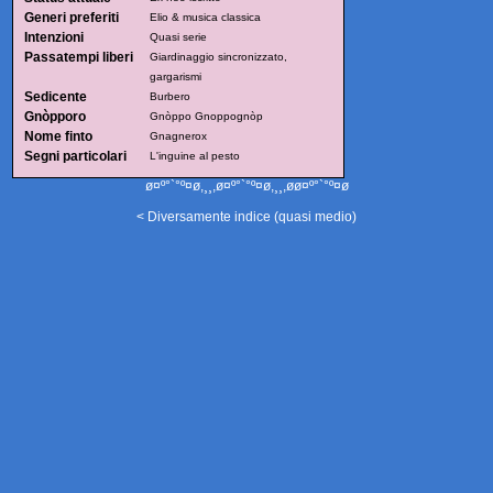
Generi preferiti
Elio & musica classica
Intenzioni
Quasi serie
Passatempi liberi
Giardinaggio sincronizzato,
gargarismi
Sedicente
Burbero
Gnòpporo
Gnòppo Gnoppognòp
Nome finto
Gnagnerox
Segni particolari
L'inguine al pesto
ø¤º°`°º¤ø,¸¸,ø¤º°`°º¤ø,¸¸,øø¤º°`°º¤ø
< Diversamente indice (quasi medio)