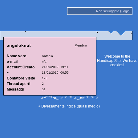
Non sei loggato (
Login
)
angeloknut
Membro
Nome vero
Antonio
Welcome to the
Handicap Site. We have
e-mail
n/a
cookies
!
Account Creato
21/09/2009, 19:11
~
13/01/2019, 00:55
Contatore Visite
123
Thread aperti
2
Messaggi
51
ø¤º°`°º¤ø,¸¸,ø¤º°`°º¤ø,¸¸,øø¤º°`°º¤ø
< Diversamente indice (quasi medio)