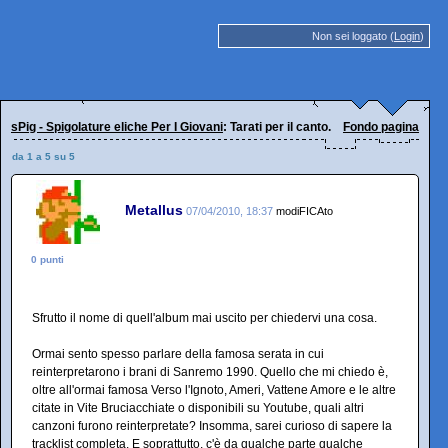
Non sei loggato (
Login
)
sPig - Spigolature eliche Per I Giovani
: Tarati per il canto.
Fondo pagina
da 1 a 5 su 5
Metallus
07/04/2010, 18:37
modiFICAto
0 punti
Sfrutto il nome di quell'album mai uscito per chiedervi una cosa.
Ormai sento spesso parlare della famosa serata in cui
reinterpretarono i brani di Sanremo 1990. Quello che mi chiedo è,
oltre all'ormai famosa Verso l'Ignoto, Ameri, Vattene Amore e le altre
citate in Vite Bruciacchiate o disponibili su Youtube, quali altri
canzoni furono reinterpretate? Insomma, sarei curioso di sapere la
tracklist completa. E soprattutto, c'è da qualche parte qualche