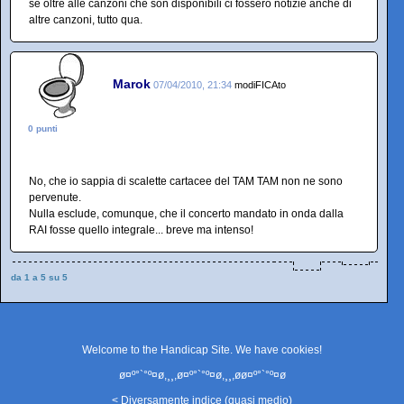
se oltre alle canzoni che son disponibili ci fossero notizie anche di
altre canzoni, tutto qua.
Marok
07/04/2010, 21:34
modiFICAto
0 punti
No, che io sappia di scalette cartacee del TAM TAM non ne sono
pervenute.
Nulla esclude, comunque, che il concerto mandato in onda dalla
RAI fosse quello integrale... breve ma intenso!
da 1 a 5 su 5
Welcome to the Handicap Site. We have
cookies
!
ø¤º°`°º¤ø,¸¸,ø¤º°`°º¤ø,¸¸,øø¤º°`°º¤ø
< Diversamente indice (quasi medio)