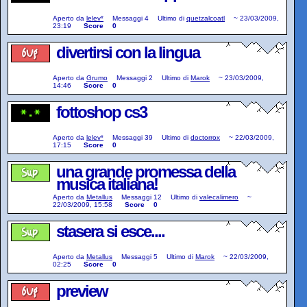
Aperto da
lelev*
Messaggi
4
Ultimo di
quetzalcoatl
~
23/03/2009,
23:19
Score
0
divertirsi con la lingua
Aperto da
Grumo
Messaggi
2
Ultimo di
Marok
~
23/03/2009,
14:46
Score
0
fottoshop cs3
Aperto da
lelev*
Messaggi
39
Ultimo di
doctorrox
~
22/03/2009,
17:15
Score
0
una grande promessa della
musica italiana!
Aperto da
Metallus
Messaggi
12
Ultimo di
valecalimero
~
22/03/2009, 15:58
Score
0
stasera si esce....
Aperto da
Metallus
Messaggi
5
Ultimo di
Marok
~
22/03/2009,
02:25
Score
0
preview