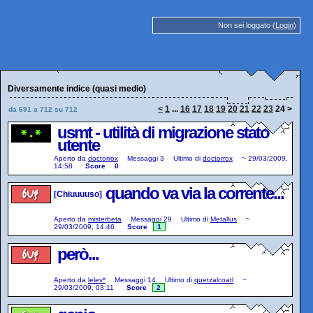
Non sei loggato (
Login
)
Diversamente indice (quasi medio)
<
1
...
16
17
18
19
20
21
22
23
24
>
da 691 a 712 su 712
usmt - utilità di migrazione stato
utente
Aperto da
doctorrox
Messaggi
3
Ultimo di
doctorrox
~
29/03/2009,
14:58
Score
0
quando va via la corrente...
[Chiuuuuso]
Aperto da
misterbeta
Messaggi
29
Ultimo di
Metallus
~
29/03/2009, 14:46
Score
1
però...
Aperto da
lelev*
Messaggi
14
Ultimo di
quetzalcoatl
~
29/03/2009, 03:11
Score
2