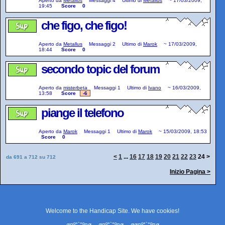
Aperto da
Metallus
Messaggi
4
Ultimo di
Metallus
~
17/03/2009,
19:45
Score
0
che figo, che figo!
Aperto da
Metallus
Messaggi
2
Ultimo di
Marok
~
17/03/2009,
18:44
Score
0
secondo topic del forum
Aperto da
misterbeta
Messaggi
1
Ultimo di
Ivano
~
16/03/2009,
13:58
Score
-6
piange il telefono
Aperto da
Marok
Messaggi
1
Ultimo di
Marok
~
15/03/2009, 18:53
Score
0
<
1
...
16
17
18
19
20
21
22
23
24
>
da 691 a 712 su 712
Inizio Pagina >
Welcome to the Handicap Site. We have
cookies
!