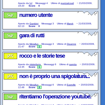
Aperto da
[u]
Messaggi
4
Ultimo di
quetzalcoatl
~
21/03/2009,
19:20
Score
0
numero utente
Aperto da
Gambini
Messaggi
3
Ultimo di
Marok
~
21/03/2009,
02:13
Score
0
gara di rutti
Aperto da
Metallus
Messaggi
3
Ultimo di
Giuanne
~
20/03/2009,
21:47
Score
1
rocco e le storie tese
Aperto da
misterbeta
Messaggi
6
Ultimo di
saretta
~
20/03/2009,
14:35
Score
1
non è proprio una spigolatura...
Aperto da
Metallus
Messaggi
6
Ultimo di
Eastville
~
20/03/2009,
12:48
Score
2
ritentiamo l'operazione youtube.