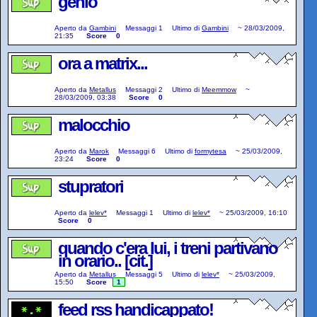
genio
Aperto da
Gambini
Messaggi
1
Ultimo di
Gambini
~
28/03/2009,
21:35
Score
0
ora a matrix...
Aperto da
Metallus
Messaggi
2
Ultimo di
Meemmow
~
28/03/2009, 03:38
Score
0
malocchio
Aperto da
Marok
Messaggi
6
Ultimo di
formytesa
~
25/03/2009,
23:24
Score
0
stupratori
Aperto da
lelev*
Messaggi
1
Ultimo di
lelev*
~
25/03/2009, 16:10
Score
0
quando c'era lui, i treni partivano
in orario.. [cit.]
Aperto da
Metallus
Messaggi
5
Ultimo di
lelev*
~
25/03/2009,
15:50
Score
1
feed rss handicappato!