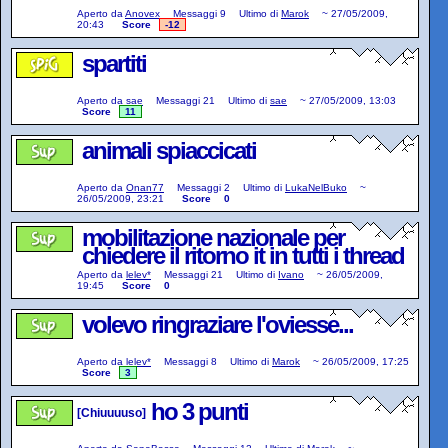
Aperto da
Anovex
Messaggi
9
Ultimo di
Marok
~
27/05/2009,
20:43
Score
-12
spartiti
Aperto da
sae
Messaggi
21
Ultimo di
sae
~
27/05/2009, 13:03
Score
11
animali spiaccicati
Aperto da
Onan77
Messaggi
2
Ultimo di
LukaNelBuko
~
26/05/2009, 23:21
Score
0
mobilitazione nazionale per
chiedere il ritorno it in tutti i thread
Aperto da
lelev*
Messaggi
21
Ultimo di
Ivano
~
26/05/2009,
19:45
Score
0
volevo ringraziare l'oviesse...
Aperto da
lelev*
Messaggi
8
Ultimo di
Marok
~
26/05/2009, 17:25
Score
3
ho 3 punti
[Chiuuuuso]