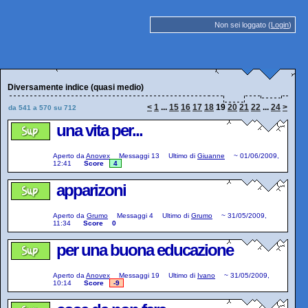
Non sei loggato (
Login
)
Diversamente indice (quasi medio)
<
1
...
15
16
17
18
19
20
21
22
...
24
>
da 541 a 570 su 712
una vita per...
Aperto da
Anovex
Messaggi
13
Ultimo di
Giuanne
~
01/06/2009,
12:41
Score
4
apparizoni
Aperto da
Grumo
Messaggi
4
Ultimo di
Grumo
~
31/05/2009,
11:34
Score
0
per una buona educazione
Aperto da
Anovex
Messaggi
19
Ultimo di
Ivano
~
31/05/2009,
10:14
Score
-9