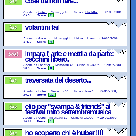
cose da non fare...
Aperto da
Huber
Messaggi
36
Ultimo di
BlackDog
~
31/05/2009,
09:54
Score
2
volantini fail
Aperto da
Giuanne
Messaggi
4
Ultimo di
lelev*
~
30/05/2009,
17:19
Score
4
impara l' arte e mettila da parte:
cecchini libero.
Aperto da
FabrizioP
Messaggi
43
Ultimo di
QiQQo
~
29/05/2009,
20:33
Score
8
traversata del deserto...
Aperto da
Huber
Messaggi
54
Ultimo di
lelev*
~
29/05/2009,
20:23
Score
31
elio per "svampa & friends" al
festival mito settembremusica
Aperto da
Cops
Messaggi
11
Ultimo di
QiQQo
~
29/05/2009,
14:31
Score
1
ho scoperto chi è huber !!!!