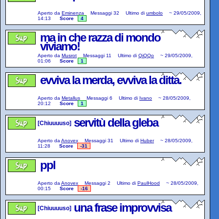
Aperto da
Eminenza
Messaggi
32
Ultimo di
umbolo
~
29/05/2009,
14:13
Score
4
ma in che razza di mondo
viviamo!
Aperto da
Musrot
Messaggi
11
Ultimo di
QiQQo
~
29/05/2009,
01:06
Score
1
evviva la merda, evviva la ditta.
Aperto da
Metallus
Messaggi
6
Ultimo di
Ivano
~
28/05/2009,
20:12
Score
1
servitù della gleba
[Chiuuuuso]
Aperto da
Anovex
Messaggi
31
Ultimo di
Huber
~
28/05/2009,
11:28
Score
-31
ppl
Aperto da
Anovex
Messaggi
2
Ultimo di
PaulHood
~
28/05/2009,
00:15
Score
-16
una frase improvvisa
[Chiuuuuso]