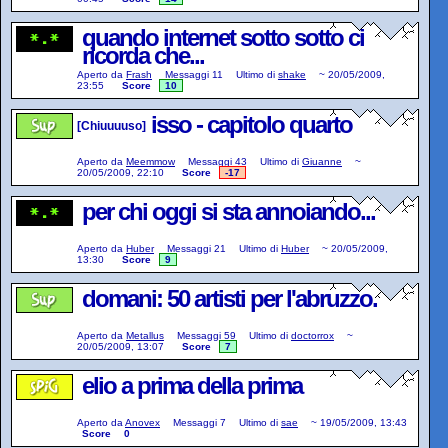
quando internet sotto sotto ci
ricorda che...
Aperto da
Frash
Messaggi
11
Ultimo di
shake
~
20/05/2009,
23:55
Score
10
isso - capitolo quarto
[Chiuuuuso]
Aperto da
Meemmow
Messaggi
43
Ultimo di
Giuanne
~
20/05/2009, 22:10
Score
-17
per chi oggi si sta annoiando...
Aperto da
Huber
Messaggi
21
Ultimo di
Huber
~
20/05/2009,
13:30
Score
9
domani: 50 artisti per l'abruzzo.
Aperto da
Metallus
Messaggi
59
Ultimo di
doctorrox
~
20/05/2009, 13:07
Score
7
elio a prima della prima
Aperto da
Anovex
Messaggi
7
Ultimo di
sae
~
19/05/2009, 13:43
Score
0