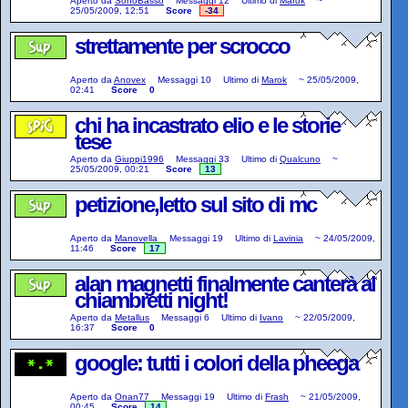
Aperto da
SonoBasso
Messaggi
12
Ultimo di
Marok
~
25/05/2009, 12:51
Score
-34
strettamente per scrocco
Aperto da
Anovex
Messaggi
10
Ultimo di
Marok
~
25/05/2009,
02:41
Score
0
chi ha incastrato elio e le storie
tese
Aperto da
Giuppi1996
Messaggi
33
Ultimo di
Qualcuno
~
25/05/2009, 00:21
Score
13
petizione,letto sul sito di mc
Aperto da
Manovella
Messaggi
19
Ultimo di
Lavinia
~
24/05/2009,
11:46
Score
17
alan magnetti finalmente canterà al
chiambretti night!
Aperto da
Metallus
Messaggi
6
Ultimo di
Ivano
~
22/05/2009,
16:37
Score
0
google: tutti i colori della pheega
Aperto da
Onan77
Messaggi
19
Ultimo di
Frash
~
21/05/2009,
00:45
Score
14