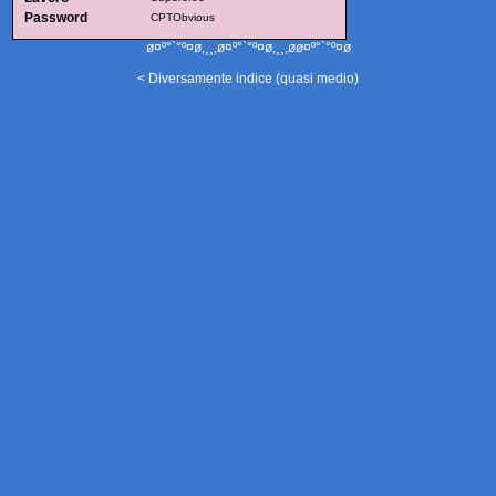
Password
CPTObvious
ø¤º°`°º¤ø,¸¸,ø¤º°`°º¤ø,¸¸,øø¤º°`°º¤ø
< Diversamente indice (quasi medio)