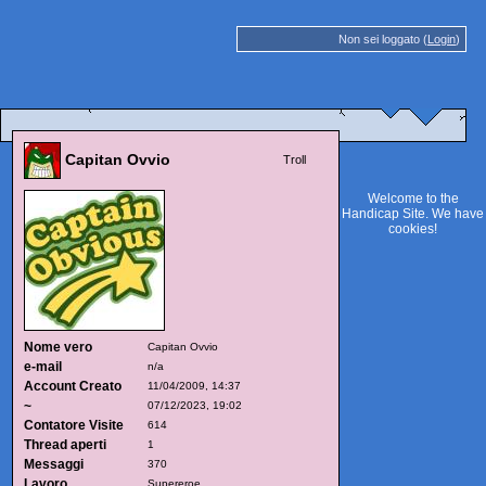
Non sei loggato (
Login
)
Capitan Ovvio
Troll
Welcome to the
Handicap Site. We have
cookies
!
Nome vero
Capitan Ovvio
e-mail
n/a
Account Creato
11/04/2009, 14:37
~
07/12/2023, 19:02
Contatore Visite
614
Thread aperti
1
Messaggi
370
Lavoro
Supereroe