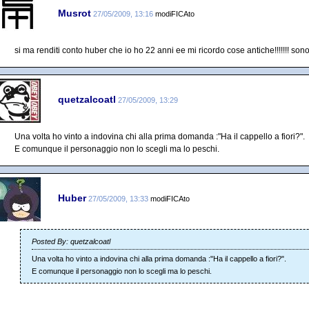
Musrot
27/05/2009, 13:16
modiFICAto
si ma renditi conto huber che io ho 22 anni ee mi ricordo cose antiche!!!!!!! sono
quetzalcoatl
27/05/2009, 13:29
Una volta ho vinto a indovina chi alla prima domanda :"Ha il cappello a fiori?".
E comunque il personaggio non lo scegli ma lo peschi.
Huber
27/05/2009, 13:33
modiFICAto
Posted By: quetzalcoatl
Una volta ho vinto a indovina chi alla prima domanda :"Ha il cappello a fiori?".
E comunque il personaggio non lo scegli ma lo peschi.