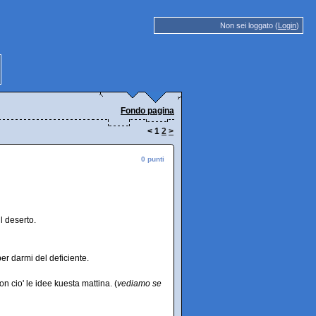
Non sei loggato (
Login
)
Fondo pagina
<
1
2
>
0 punti
l deserto.
er darmi del deficiente.
n cio' le idee kuesta mattina. (
vediamo se