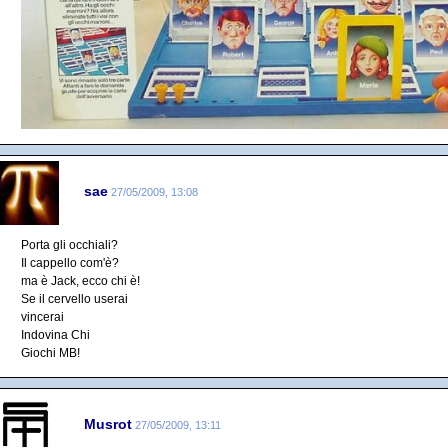
sae
27/05/2009, 13:08
Porta gli occhiali?
Il cappello com'è?
ma è Jack, ecco chi è!
Se il cervello userai
vincerai
Indovina Chi
Giochi MB!
Musrot
27/05/2009, 13:11