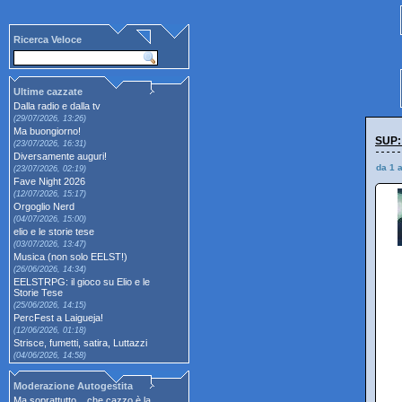
Ricerca Veloce
Ultime cazzate
Dalla radio e dalla tv
(29/07/2026, 13:26)
Ma buongiorno!
SUP:
(23/07/2026, 16:31)
Diversamente auguri!
da 1 
(23/07/2026, 02:19)
Fave Night 2026
(12/07/2026, 15:17)
Orgoglio Nerd
(04/07/2026, 15:00)
elio e le storie tese
(03/07/2026, 13:47)
Musica (non solo EELST!)
(26/06/2026, 14:34)
EELSTRPG: il gioco su Elio e le
Storie Tese
(25/06/2026, 14:15)
PercFest a Laigueja!
(12/06/2026, 01:18)
Strisce, fumetti, satira, Luttazzi
(04/06/2026, 14:58)
Moderazione Autogestita
Ma soprattutto... che cazzo è la