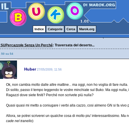
Indice
Categorie
Cerca
Marok.org
 SUPercazzole Senza Un Perché
: Traversata del deserto...
a 50 su 54
Huber
27/05/2009, 11:56
Ok, non cambia molto dalle altre mattine... ma oggi, non ho voglia di fare nulla.
Di solito, passo il tempo leggendo le vostre minchiate sul Buko. Ma oggi nulla, i
Ragazzi dove siete finiti? Perché non scrivete più nulla?
Quasi quasi mi metto a coniugare i verbi alla cazzo, cosi almeno GN si fa vivo p
Allora, se potrei scriverei un qualche cosa di molto piu' interessantissimo. Ma no
cade nel tranello
)