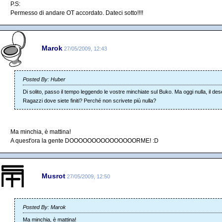
P.S:
Permesso di andare OT accordato. Dateci sotto!!!!
Marok
27/05/2009, 12:43
Posted By: Huber
Di solito, passo il tempo leggendo le vostre minchiate sul Buko. Ma oggi nulla, il des
Ragazzi dove siete finiti? Perché non scrivete più nulla?
Ma minchia, è mattina!
A quest'ora la gente DOOOOOOOOOOOOOOORME! :D
Musrot
27/05/2009, 12:50
Posted By: Marok
Ma minchia, è mattina!