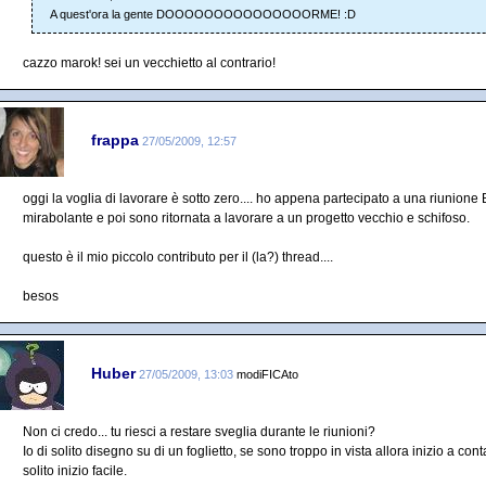
A quest'ora la gente DOOOOOOOOOOOOOOORME! :D
cazzo marok! sei un vecchietto al contrario!
frappa
27/05/2009, 12:57
oggi la voglia di lavorare è sotto zero.... ho appena partecipato a una riunio
mirabolante e poi sono ritornata a lavorare a un progetto vecchio e schifoso.
questo è il mio piccolo contributo per il (la?) thread....
besos
Huber
27/05/2009, 13:03
modiFICAto
Non ci credo... tu riesci a restare sveglia durante le riunioni?
Io di solito disegno su di un foglietto, se sono troppo in vista allora inizio a con
solito inizio facile.