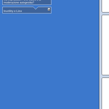
moderazione autogestita?
Inutility e Linx