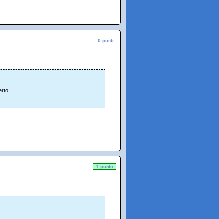
0 punti
erto.
1 punto