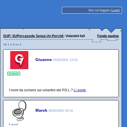
Non sei loggato (
Login
)
SUP: SUPercazzole Senza Un Perché
: Volantini fail
Fondo pagina
da 1 a 4 su 4
Giuanne
29/05/2009, 23:53
3 punti
I nomi da scrivere sui volantini del P.D.L.?
Li avete
.
Marok
30/05/2009, 05:18
0 punti