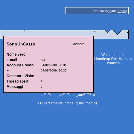
Non sei loggato (
Login
)
SonoUnCazzo
Membro
Nome vero
Welcome to the
Handicap Site. We have
e-mail
n/a
cookies
!
Account Creato
04/09/2009, 20:31
~
04/09/2009, 20:35
Contatore Visite
0
Thread aperti
1
Messaggi
0
ø¤º°`°º¤ø,¸¸,ø¤º°`°º¤ø,¸¸,øø¤º°`°º¤ø
< Diversamente indice (quasi medio)