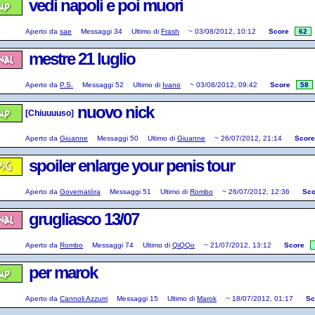
vedi napoli e poi muori
Aperto da
sae
Messaggi
34
Ultimo di
Frash
~
03/08/2012, 10:12
Score
62
mestre 21 luglio
Aperto da
P.S.
Messaggi
52
Ultimo di
Ivano
~
03/08/2012, 09:42
Score
58
nuovo nick
[Chiuuuuso]
Aperto da
Giuanne
Messaggi
50
Ultimo di
Giuanne
~
26/07/2012, 21:14
Score
spoiler enlarge your penis tour
Aperto da
Governatòra
Messaggi
51
Ultimo di
Rombo
~
26/07/2012, 12:36
Sco
grugliasco 13/07
Aperto da
Rombo
Messaggi
74
Ultimo di
QiQQo
~
21/07/2012, 13:12
Score
per marok
Aperto da
Cannoli Azzurri
Messaggi
15
Ultimo di
Marok
~
18/07/2012, 01:17
Sc