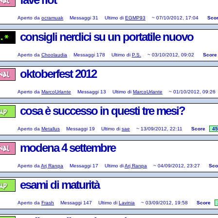
Aperto da
ocramuak
Messaggi
31
Ultimo di
EGMP93
~
07/10/2012, 17:04
Sco
consigli nerdici su un portatile nuovo
Aperto da
Choolaudia
Messaggi
178
Ultimo di
P.S.
~
03/10/2012, 09:02
Score
oktoberfest 2012
Aperto da
MarcoUrlante
Messaggi
13
Ultimo di
MarcoUrlante
~
01/10/2012, 09:26
cosa è successo in questi tre mesi?
Aperto da
Metallus
Messaggi
19
Ultimo di
sae
~
13/09/2012, 22:11
Score
45
modena 4 settembre
Aperto da
Arj Ranpa
Messaggi
17
Ultimo di
Arj Ranpa
~
04/09/2012, 23:27
Sco
esami di maturità
Aperto da
Frash
Messaggi
147
Ultimo di
Lavinia
~
03/09/2012, 19:58
Score