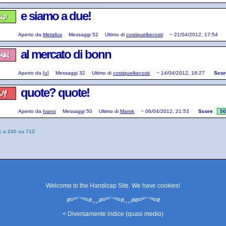
e siamo a due!
Aperto da
Metallus
Messaggi
52
Ultimo di
costiquelkecosti
~
21/04/2012, 17:54
al mercato di bonn
Aperto da
[u]
Messaggi
32
Ultimo di
costiquelkecosti
~
14/04/2012, 18:27
Scor
quote? quote!
Aperto da
Ivano
Messaggi
50
Ultimo di
Marok
~
06/04/2012, 21:53
Score
50
1 a 240 su 712
Welcome to the Handicap Site. We have
cookies
!
ø¤º°`°º¤ø,¸¸,ø¤º°`°º¤ø,¸¸,øø¤º°`°º¤ø
< Diversamente indice (quasi medio)