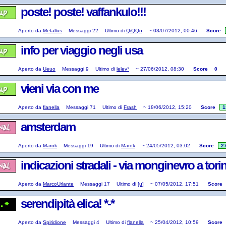
poste! poste! vaffankulo!!!
Aperto da
Metallus
Messaggi
22
Ultimo di
QiQQo
~
03/07/2012, 00:46
Score
info per viaggio negli usa
Aperto da
Ueuo
Messaggi
9
Ultimo di
lelev*
~
27/06/2012, 08:30
Score
0
vieni via con me
Aperto da
flanella
Messaggi
71
Ultimo di
Frash
~
18/06/2012, 15:20
Score
1
amsterdam
Aperto da
Marok
Messaggi
19
Ultimo di
Marok
~
24/05/2012, 03:02
Score
2
indicazioni stradali - via monginevro a tori
Aperto da
MarcoUrlante
Messaggi
17
Ultimo di
[u]
~
07/05/2012, 17:51
Score
serendipità elica! *-*
Aperto da
Spiridione
Messaggi
4
Ultimo di
flanella
~
25/04/2012, 10:59
Score