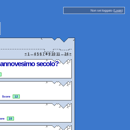
Non sei loggato (
Login
)
<
1
...
4
5
6
7
8
9
10
11
...
24
>
ciannovesimo secolo?
Score
12
ore
10