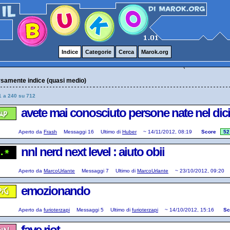
Indice
Categorie
Cerca
Marok.org
samente indice (quasi medio)
1 a 240 su 712
avete mai conosciuto persone nate nel di
Aperto da
Frash
Messaggi
16
Ultimo di
Huber
~
14/11/2012, 08:19
Score
52
nnl nerd next level : aiuto obii
Aperto da
MarcoUrlante
Messaggi
7
Ultimo di
MarcoUrlante
~
23/10/2012, 09:20
emozionando
Aperto da
furioterzapi
Messaggi
5
Ultimo di
furioterzapi
~
14/10/2012, 15:16
Sc
fave riot