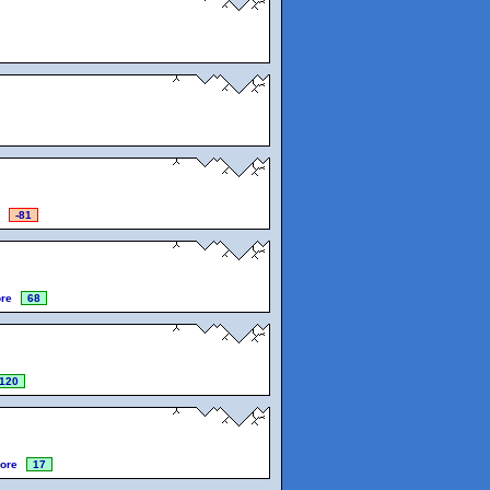
-81
re
68
120
ore
17