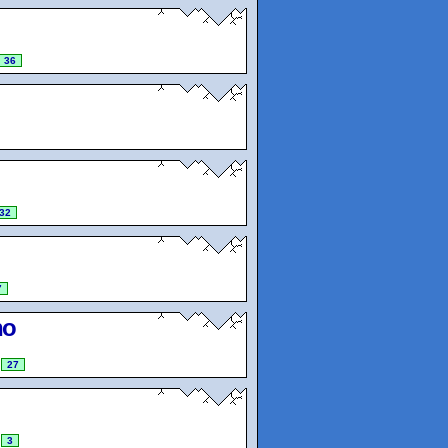
36
32
7
no
27
3