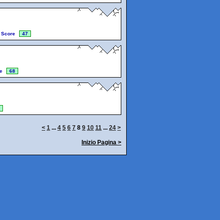
Score
47
e
68
<
1
...
4
5
6
7
8
9
10
11
...
24
>
Inizio Pagina >