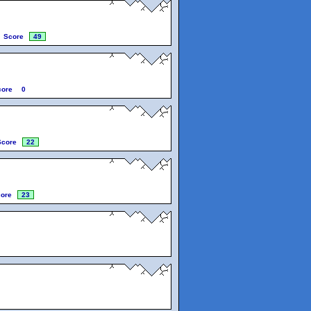
Score
49
core
0
Score
22
ore
23