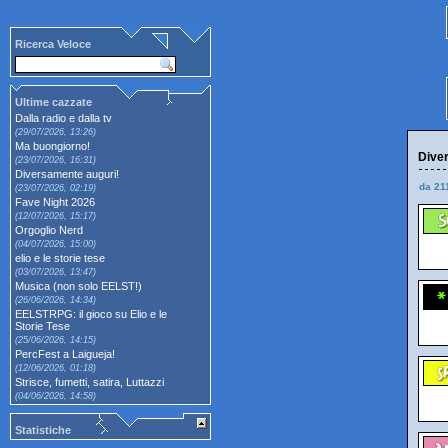
Ricerca Veloce
Ultime cazzate
Dalla radio e dalla tv
(29/07/2026, 13:26)
Ma buongiorno!
Diver
(23/07/2026, 16:31)
Diversamente auguri!
da 21
(23/07/2026, 02:19)
Fave Night 2026
(12/07/2026, 15:17)
Orgoglio Nerd
(04/07/2026, 15:00)
elio e le storie tese
(03/07/2026, 13:47)
Musica (non solo EELST!)
(26/06/2026, 14:34)
EELSTRPG: il gioco su Elio e le
Storie Tese
(25/06/2026, 14:15)
PercFest a Laigueja!
(12/06/2026, 01:18)
Strisce, fumetti, satira, Luttazzi
(04/06/2026, 14:58)
Statistiche