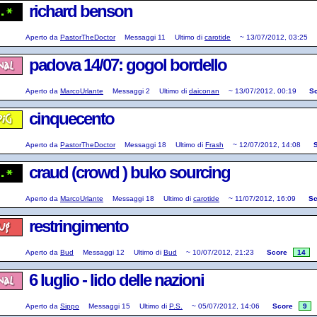
richard benson
Aperto da
PastorTheDoctor
Messaggi
11
Ultimo di
carotide
~
13/07/2012, 03:25
padova 14/07: gogol bordello
Aperto da
MarcoUrlante
Messaggi
2
Ultimo di
daiconan
~
13/07/2012, 00:19
S
cinquecento
Aperto da
PastorTheDoctor
Messaggi
18
Ultimo di
Frash
~
12/07/2012, 14:08
craud (crowd ) buko sourcing
Aperto da
MarcoUrlante
Messaggi
18
Ultimo di
carotide
~
11/07/2012, 16:09
Sc
restringimento
Aperto da
Bud
Messaggi
12
Ultimo di
Bud
~
10/07/2012, 21:23
Score
14
6 luglio - lido delle nazioni
Aperto da
Sippo
Messaggi
15
Ultimo di
P.S.
~
05/07/2012, 14:06
Score
9