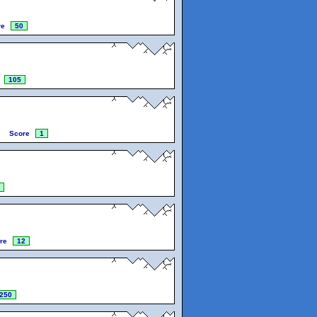
re
50
105
Score
1
re
12
250