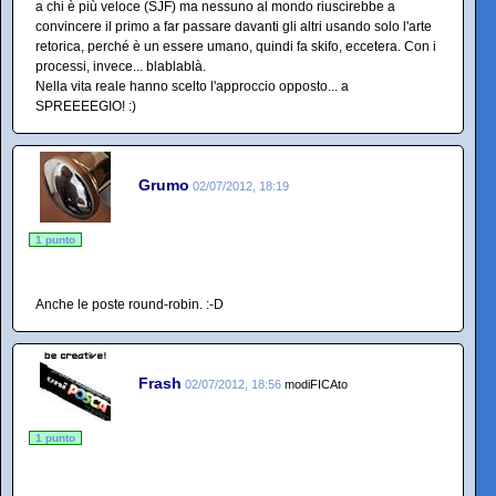
a chi è più veloce (SJF) ma nessuno al mondo riuscirebbe a
convincere il primo a far passare davanti gli altri usando solo l'arte
retorica, perché è un essere umano, quindi fa skifo, eccetera. Con i
processi, invece... blablablà.
Nella vita reale hanno scelto l'approccio opposto... a
SPREEEEGIO! :)
Grumo
02/07/2012, 18:19
1 punto
Anche le poste round-robin. :-D
Frash
02/07/2012, 18:56
modiFICAto
1 punto