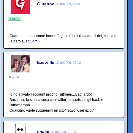
Giuanne
11/10/2009, 11:24
2 punti
Guardate un po' come hanno "rigirato" la notizia quelli del, scusate
la parola,
TgCom
.
Eastville
11/10/2009, 12:10
0 punti
Io ho attivato l'account proprio l'altroieri...Gagliardo!
Successe la stessa cosa con twitter, mi iscrissi e gli hacker
l'attaccarono.
Qualcuno vuole suggerirmi un sito/network/servizio?
shake
11/10/2009, 12:19