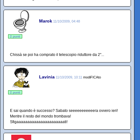
Marok
11/10/2009, 04:48
2 punti
Chissà se poi ha comprato il telescopio riduttore da 2"...
Lavinia
11/10/2009, 10:11
modiFICAto
2 punti
E sai quando è successo? Sabato seeeeeeeeeeera ovvero ieri!
Mentre il resto del mondo trombava!
Sfigaaaaaaaaaaaaaaaaaaaaaati!