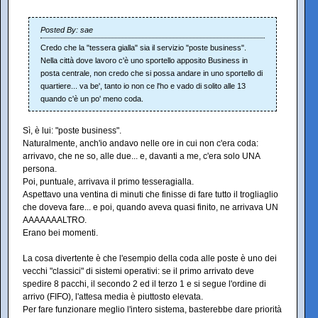
Posted By: sae
Credo che la "tessera gialla" sia il servizio "poste business".
Nella città dove lavoro c'è uno sportello apposito Business in
posta centrale, non credo che si possa andare in uno sportello di
quartiere... va be', tanto io non ce l'ho e vado di solito alle 13
quando c'è un po' meno coda.
Sì, è lui: "poste business".
Naturalmente, anch'io andavo nelle ore in cui non c'era coda:
arrivavo, che ne so, alle due... e, davanti a me, c'era solo UNA
persona.
Poi, puntuale, arrivava il primo tesseragialla.
Aspettavo una ventina di minuti che finisse di fare tutto il trogliaglio
che doveva fare... e poi, quando aveva quasi finito, ne arrivava UN
AAAAAAALTRO.
Erano bei momenti.
La cosa divertente è che l'esempio della coda alle poste è uno dei
vecchi "classici" di sistemi operativi: se il primo arrivato deve
spedire 8 pacchi, il secondo 2 ed il terzo 1 e si segue l'ordine di
arrivo (FIFO), l'attesa media è piuttosto elevata.
Per fare funzionare meglio l'intero sistema, basterebbe dare priorità