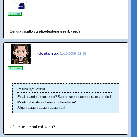
2 punti
Sei già iscritto su elioelestorietese.it, vero?
doctorrox
11/10/2009, 23:36
1 punto
Posted By: Lavinia
E sai quando è successo? Sabato seeeeeeeeeeera ovvero ieri!
Mentre il resto del mondo trombava!
Sfigaaaaaaaaaaaaaaaaaaaaaati!
Uè uè uè... e noi chi siano?