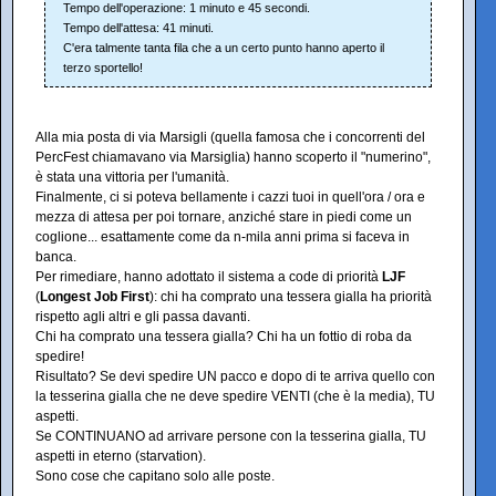
Tempo dell'operazione: 1 minuto e 45 secondi.
Tempo dell'attesa: 41 minuti.
C'era talmente tanta fila che a un certo punto hanno aperto il
terzo sportello!
Alla mia posta di via Marsigli (quella famosa che i concorrenti del
PercFest chiamavano via Marsiglia) hanno scoperto il "numerino",
è stata una vittoria per l'umanità.
Finalmente, ci si poteva bellamente i cazzi tuoi in quell'ora / ora e
mezza di attesa per poi tornare, anziché stare in piedi come un
coglione... esattamente come da n-mila anni prima si faceva in
banca.
Per rimediare, hanno adottato il sistema a code di priorità
LJF
(
Longest Job First
): chi ha comprato una tessera gialla ha priorità
rispetto agli altri e gli passa davanti.
Chi ha comprato una tessera gialla? Chi ha un fottio di roba da
spedire!
Risultato? Se devi spedire UN pacco e dopo di te arriva quello con
la tesserina gialla che ne deve spedire VENTI (che è la media), TU
aspetti.
Se CONTINUANO ad arrivare persone con la tesserina gialla, TU
aspetti in eterno (starvation).
Sono cose che capitano solo alle poste.