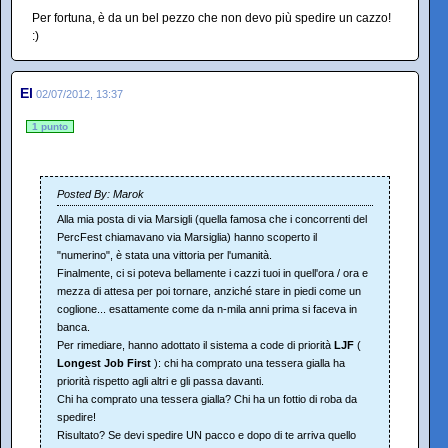
Per fortuna, è da un bel pezzo che non devo più spedire un cazzo!
:)
El
02/07/2012, 13:37
1 punto
Posted By: Marok
Alla mia posta di via Marsigli (quella famosa che i concorrenti del
PercFest chiamavano via Marsiglia) hanno scoperto il
"numerino", è stata una vittoria per l'umanità.
Finalmente, ci si poteva bellamente i cazzi tuoi in quell'ora / ora e
mezza di attesa per poi tornare, anziché stare in piedi come un
coglione... esattamente come da n-mila anni prima si faceva in
banca.
Per rimediare, hanno adottato il sistema a code di priorità
LJF
(
Longest Job First
): chi ha comprato una tessera gialla ha
priorità rispetto agli altri e gli passa davanti.
Chi ha comprato una tessera gialla? Chi ha un fottio di roba da
spedire!
Risultato? Se devi spedire UN pacco e dopo di te arriva quello