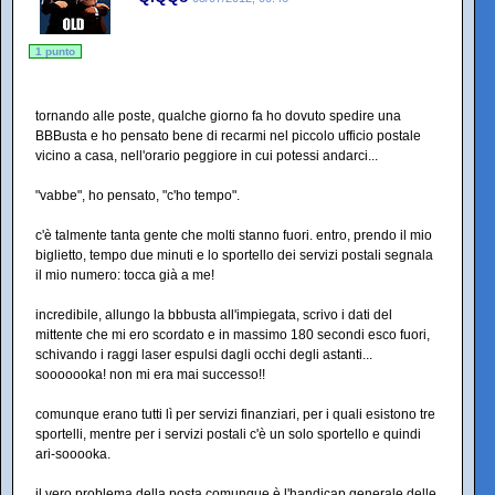
1 punto
tornando alle poste, qualche giorno fa ho dovuto spedire una
BBBusta e ho pensato bene di recarmi nel piccolo ufficio postale
vicino a casa, nell'orario peggiore in cui potessi andarci...
"vabbe", ho pensato, "c'ho tempo".
c'è talmente tanta gente che molti stanno fuori. entro, prendo il mio
biglietto, tempo due minuti e lo sportello dei servizi postali segnala
il mio numero: tocca già a me!
incredibile, allungo la bbbusta all'impiegata, scrivo i dati del
mittente che mi ero scordato e in massimo 180 secondi esco fuori,
schivando i raggi laser espulsi dagli occhi degli astanti...
sooooooka! non mi era mai successo!!
comunque erano tutti lì per servizi finanziari, per i quali esistono tre
sportelli, mentre per i servizi postali c'è un solo sportello e quindi
ari-sooooka.
il vero problema della posta comunque è l'handicap generale delle