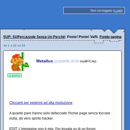
Non sei loggato (
Login
)
SUP: SUPercazzole Senza Un Perché
: Poste! Poste! Vaffankulo!!!
Fondo pagina
da 1 a 22 su 22
Metallus
11/10/2009, 03:55
modiFICAto
1 punto
Cliccami per vedermi ad alta risoluzione
A quanto pare hanno solo defacciato l'home page senza toccare
nulla, da vero spirito hacker.
EDIT: L'immagine non è mia, l'ho trovata su di un forum.