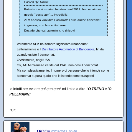
Posted By: Marok
Poi mi sono ricordato che siamo nel 2012, ho cercato su
google "poste atm"... incredibile!
ATM adesso vuol dire Postamat! Forse anche bancomat
in genere, non ho capito bene.
Decade che vai, acronimi che ti ritrovi.
Veramente ATM ha sempre significato il bancomat.
Letteralmente è il
Distributore Automatico di Banconote
, fin da
quando esiste il bancomat.
Ovviamente, negli USA.
Ok, l'ATM milanese esiste dal 1941, non così il bancomat.
Ma complessivamente, il numero di persone che lo intende come
bancomat supera quello che lo intende come trasposti.
Io infatti per evitare
qui quo qua*
mi limito a dire:
'O TRENO
e
'O
PULLMANN!
*Cit.
QiQQo
03/07/2012, 00:46