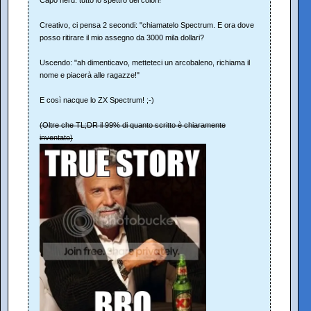
Creativo, ci pensa 2 secondi: "chiamatelo Spectrum. E ora dove
posso ritirare il mio assegno da 3000 mila dollari?
Uscendo: "ah dimenticavo, metteteci un arcobaleno, richiama il
nome e piacerà alle ragazze!"
E così nacque lo ZX Spectrum! ;-)
(Oltre che TL;DR il 99% di quanto scritto è chiaramente
inventato)