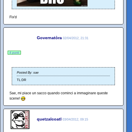
Fix'd
Governatòra
02/04/2012, 21:31
4 punti
Posted By: sae
TL:DR
Sae, mi piace un sacco quando cominci a immaginare queste
scene!
quetzalcoatl
03/04/2012, 09:15