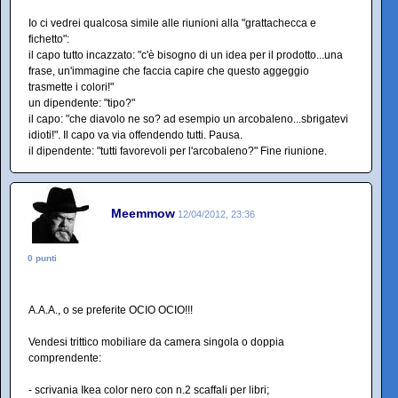
Io ci vedrei qualcosa simile alle riunioni alla "grattachecca e
fichetto":
il capo tutto incazzato: "c'è bisogno di un idea per il prodotto...una
frase, un'immagine che faccia capire che questo aggeggio
trasmette i colori!"
un dipendente: "tipo?"
il capo: "che diavolo ne so? ad esempio un arcobaleno...sbrigatevi
idioti!". Il capo va via offendendo tutti. Pausa.
il dipendente: "tutti favorevoli per l'arcobaleno?" Fine riunione.
Meemmow
12/04/2012, 23:36
0 punti
A.A.A., o se preferite OCIO OCIO!!!
Vendesi trittico mobiliare da camera singola o doppia
comprendente:
- scrivania Ikea color nero con n.2 scaffali per libri;