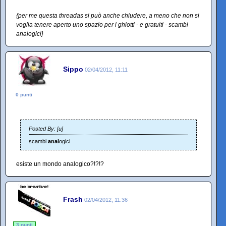
{per me questa threadas si può anche chiudere, a meno che non si
voglia tenere aperto uno spazio per i ghiotti - e gratuiti - scambi
analogici}
Sippo
02/04/2012, 11:11
0 punti
Posted By: [u]
scambi
anal
ogici
esiste un mondo analogico?!?!?
Frash
02/04/2012, 11:36
3 punti