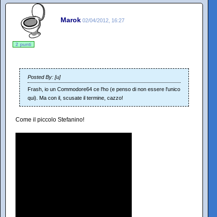
Marok
02/04/2012, 16:27
2 punti
Posted By: [u]
Frash, io un Commodore64 ce l'ho (e penso di non essere l'unico
qui). Ma con il, scusate il termine, cazzo!
Come il piccolo Stefanino!