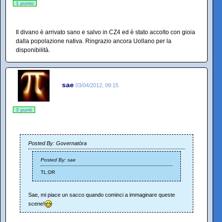
1 punto
Il divano è arrivato sano e salvo in CZ4 ed è stato accolto con gioia
dalla popolazione nativa. Ringrazio ancora Uollano per la
disponibilità.
sae
03/04/2012, 09:15
3 punti
Posted By: Governatòra
Posted By: sae
TL:DR
Sae, mi piace un sacco quando cominci a immaginare queste
scene!