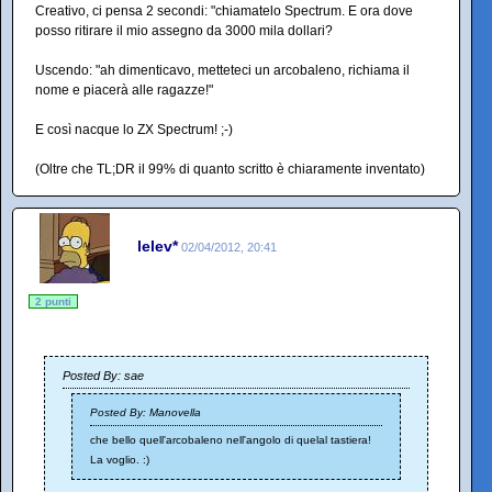
Creativo, ci pensa 2 secondi: "chiamatelo Spectrum. E ora dove
posso ritirare il mio assegno da 3000 mila dollari?
Uscendo: "ah dimenticavo, metteteci un arcobaleno, richiama il
nome e piacerà alle ragazze!"
E così nacque lo ZX Spectrum! ;-)
(Oltre che TL;DR il 99% di quanto scritto è chiaramente inventato)
lelev*
02/04/2012, 20:41
2 punti
Posted By: sae
Posted By: Manovella
che bello quell'arcobaleno nell'angolo di quelal tastiera!
La voglio. :)