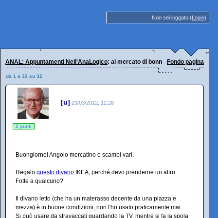
Non sei loggato (
Login
)
ANAL: Appuntamenti Nell'AnaLogico
: al mercato di bonn
Fondo pagina
da 1 a 32 su 32
[u]
29/03/2012, 12:28
2 punti
Buongiorno! Angolo mercatino e scambi vari.
Regalo
questo divano
IKEA, perché devo prenderne un altro.
Fotte a qualcuno?
Il divano letto (che ha un materasso decente da una piazza e
mezza) è in buone condizioni, non l'ho usato praticamente mai.
Si può usare da stravaccati guardando la TV, mentre si fa la spola