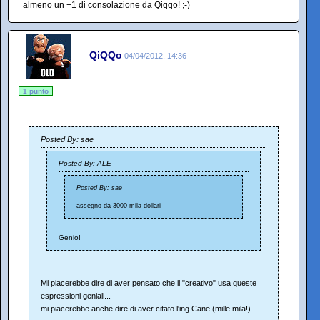
almeno un +1 di consolazione da Qiqqo! ;-)
QiQQo
04/04/2012, 14:36
1 punto
Posted By: sae
Posted By: ALE
Posted By: sae
assegno da 3000 mila dollari
Genio!
Mi piacerebbe dire di aver pensato che il "creativo" usa queste
espressioni geniali...
mi piacerebbe anche dire di aver citato l'ing Cane (mille mila!)...