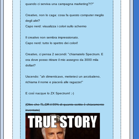
quando ci serviva una campagna marketing?!?"
Creativo, non lo caga: cosa fa questo computer meglio
degli altri?
Capo nerd: visualizza i colori sullo schermo
Il creativo non sembra impressionato.
Capo nerd: tutto lo spettro dei colori!
Creativo, ci pensa 2 secondi: "chiamatelo Spectrum. E
ora dove posso ritirare il mio assegno da 3000 mila
dollari?
Uscendo: "ah dimenticavo, metteteci un arcobaleno,
richiama il nome e piacerà alle ragazze!"
E così nacque lo ZX Spectrum! ;-)
(Oltre che TL;DR il 99% di quanto scritto è chiaramente
inventato)