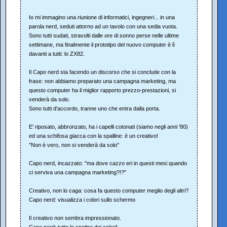
Io mi immagino una riunione di informatici, ingegneri... in una
parola nerd, seduti attorno ad un tavolo con una sedia vuota.
Sono tutti sudati, stravolti dalle ore di sonno perse nelle ultime
settimane, ma finalmente il prototipo del nuovo computer è lì
davanti a tutti: lo ZX82.
Il Capo nerd sta facendo un discorso che si conclude con la
frase: non abbiamo preparato una campagna marketing, ma
questo computer ha il miglior rapporto prezzo-prestazioni, si
venderà da solo.
Sono tutti d'accordo, tranne uno che entra dalla porta.
E' riposato, abbronzato, ha i capelli cotonati (siamo negli anni '80)
ed una schifosa giacca con la spalline: è un creativo!
"Non è vero, non si venderà da solo"
Capo nerd, incazzato: "ma dove cazzo eri in questi mesi quando
ci serviva una campagna marketing?!?"
Creativo, non lo caga: cosa fa questo computer meglio degli altri?
Capo nerd: visualizza i colori sullo schermo
Il creativo non sembra impressionato.
Capo nerd: tutto lo spettro dei colori!