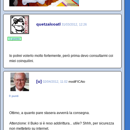
quetzalcoatl
31/03/2012, 12:26
1 punto
Io potrei volerlo molto fortemente, però prima devo consultarmi coi
miei coinquilini.
[u]
02/04/2012, 11:02
modiFICAto
0 punti
Ottimo, a quanto pare stasera avverrà la consegna.
Attenzione: il Buko si è reso addirittura... utile? Shhh, per sicurezza
non mettetelo su internet.