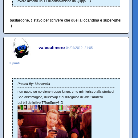
avere almeno un +1 di consolazione da Qiqqo! ;-)
bastardone, ti stavo per scrivere che quella locandina è super-ghei
:)
valecalimero
04/04/2012, 21:05
0 punti
Posted By: Manovella
non quoto se no viene troppo lungo, cmq mi riferisco alla storia di
Sae all'immagine, di lelevap e al disegnino di ValeCalimero
Lui è il definitivo TRueStory! :D