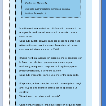
Posted By: Manovella
che bello quell'arcobaleno nell'angolo di quelal
tastiera! La voglio. :)
Io mi immagino una riunione di informatici, ingegneri... in
una parola nerd, seduti attorno ad un tavolo con una
sedia vuota.
Sono tutti sudati, stravolti dalle ore di sonno perse nelle
ultime settimane, ma finalmente il prototipo del nuovo
computer è lì davanti a tutti: lo ZX82.
Il Capo nerd sta facendo un discorso che si conclude con
la frase: non abbiamo preparato una campagna
marketing, ma questo computer ha il miglior rapporto
prezzo-prestazioni, si venderà da solo.
Sono tutti d'accordo, tranne uno che entra dalla porta.
E' riposato, abbronzato, ha i capelli cotonati (siamo negli
anni '80) ed una schifosa giacca con la spalline: è un
creativo!
"Non è vero, non si venderà da solo"
Capo nerd, incazzato: "ma dove cazzo eri in questi mesi