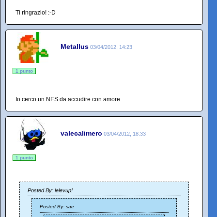
Ti ringrazio! :-D
Metallus
03/04/2012, 14:23
1 punto
Io cerco un NES da accudire con amore.
valecalimero
03/04/2012, 18:33
1 punto
Posted By: lelevup!
Posted By: sae