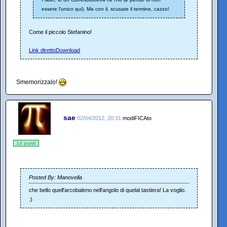
essere l'unico qui). Ma con il, scusate il termine, cazzo!
Come il piccolo Stefanino!
Link diretto
Download
Smemorizzalo!
sae
02/04/2012, 20:31
modiFICAto
14 punti
Posted By: Manovella
che bello quell'arcobaleno nell'angolo di quelal tastiera! La voglio.
:)