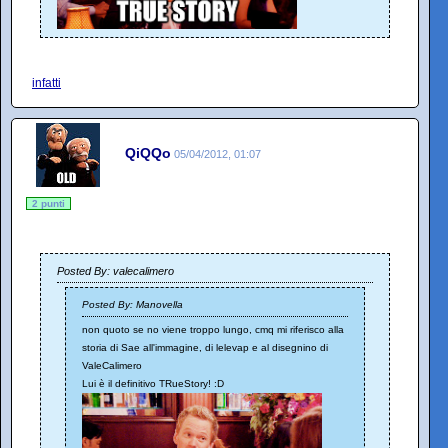
infatti
QiQQo
05/04/2012, 01:07
2 punti
Posted By: valecalimero
Posted By: Manovella
non quoto se no viene troppo lungo, cmq mi riferisco alla
storia di Sae all'immagine, di lelevap e al disegnino di
ValeCalimero
Lui è il definitivo TRueStory! :D