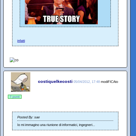
infatti
costiquelkecosti
05/04/2012, 17:48
modiFICAto
7 punti
Posted By: sae
Io mi immagino una riunione di informatici, ingegneri...