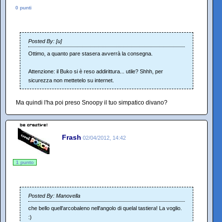
0 punti
Posted By: [u]
Ottimo, a quanto pare stasera avverrà la consegna.
Attenzione: il Buko si è reso addirittura... utile? Shhh, per
sicurezza non mettetelo su internet.
Ma quindi l'ha poi preso Snoopy il tuo simpatico divano?
Frash
02/04/2012, 14:42
1 punto
Posted By: Manovella
che bello quell'arcobaleno nell'angolo di quelal tastiera! La voglio.
:)