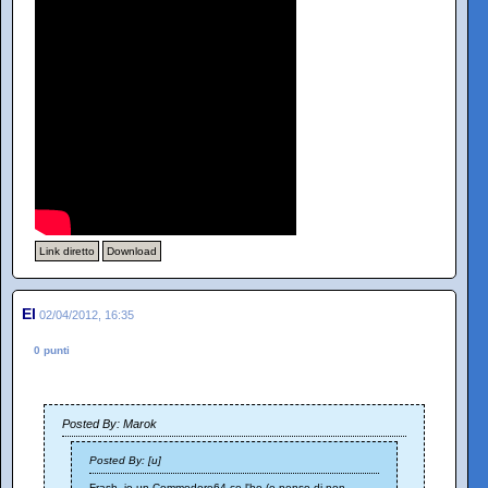
Link diretto
Download
El
02/04/2012, 16:35
0 punti
Posted By: Marok
Posted By: [u]
Frash, io un Commodore64 ce l'ho (e penso di non