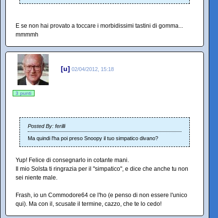
E se non hai provato a toccare i morbidissimi tastini di gomma...
mmmmh
[u]
02/04/2012, 15:18
3 punti
Posted By: ferilli
Ma quindi l'ha poi preso Snoopy il tuo simpatico divano?
Yup! Felice di consegnarlo in cotante mani.
Il mio Solsta ti ringrazia per il "simpatico", e dice che anche tu non
sei niente male.
Frash, io un Commodore64 ce l'ho (e penso di non essere l'unico
qui). Ma con il, scusate il termine, cazzo, che te lo cedo!