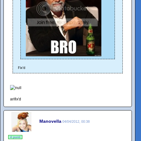
Fix'd
arifix'd
Manovella
04/04/2012, 00:38
4 punti