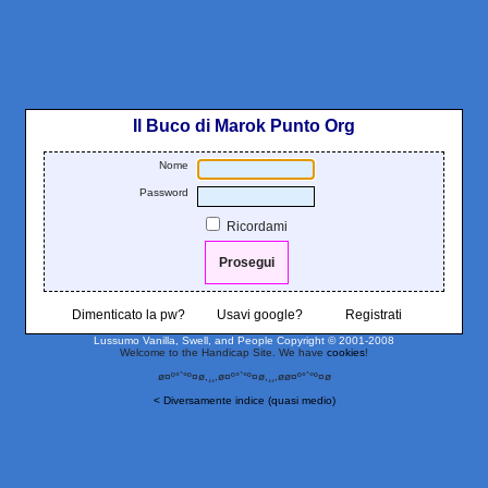
Il Buco di Marok Punto Org
Nome
Password
Ricordami
Dimenticato la pw?
Usavi google?
Registrati
Lussumo Vanilla, Swell, and People
Copyright © 2001-2008
Welcome to the Handicap Site. We have
cookies
!
ø¤º°`°º¤ø,¸¸,ø¤º°`°º¤ø,¸¸,øø¤º°`°º¤ø
< Diversamente indice (quasi medio)