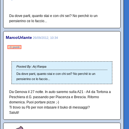
Da dove parti, quanto stai e con chi sei? No perchè io un
pensierino ce lo faccio...
MarcoUrlante
26/09/2012, 10:34
-1 punti
Posted By: Arj Ranpa
Da dove parti, quanto stai e con chi sei? No perchè io un
pensierino ce lo faccio...
Da Genova il 27 notte. In auto saremo sulla A21 - A4 da Tortona a
Peschiera d.G. passando per Piacenza e Brescia. Ritorno
domenica. Puoi portare pizze ;-)
Ti trovo su Fb per non intasare il buko di messaggi?
Saluti!