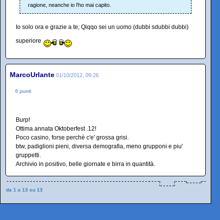
ragione, neanche io l'ho mai capito.
Io solo ora e grazie a te; Qiqqo sei un uomo (dubbi sdubbi dubbi)
superiore
MarcoUrlante
01/10/2012, 09:26
0 punti
Burp!
Ottima annata Oktoberfest .12!
Poco casino, forse perchè c'e' grossa grisi.
btw, padiglioni pieni, diversa demografia, meno grupponi e piu'
gruppetti.
Archivio in positivo, belle giornate e birra in quantità.
da 1 a 13 su 13