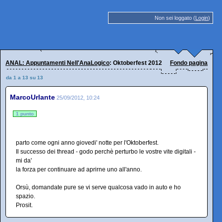
Non sei loggato (
Login
)
ANAL: Appuntamenti Nell'AnaLogico
: Oktoberfest 2012
Fondo pagina
da 1 a 13 su 13
MarcoUrlante
25/09/2012, 10:24
1 punto
parto come ogni anno giovedi' notte per l'Oktoberfest.
Il successo dei thread - godo perchè perturbo le vostre vite digitali -
mi da'
la forza per continuare ad aprirne uno all'anno.
Orsù, domandate pure se vi serve qualcosa vado in auto e ho
spazio.
Prosit.