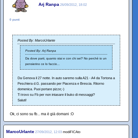
Arj Ranpa
26/09/2012, 18:02
0 punti
Posted By: MarcoUrlante
Posted By: Arj Ranpa
Da dove parti, quanto stai e con chi sei? No perchè io un
pensierino ce lo faccio...
Da Genova il 27 notte. In auto saremo sulla A21 - A4 da Tortona a
Peschiera d.G. passando per Piacenza e Brescia. Ritorno
domenica. Puoi portare pizze;-)
Ti trovo su Fb per non intasare il buko di messaggi?
Saluti!
Ok, ci sono su fb... ma è già domani :O
MarcoUrlante
27/09/2012, 12:03
modiFICAto