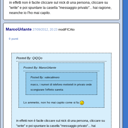
in effetti non è facile cliccare sul nick di una persona, cliccare su
"write" e poi spuntare la casella "messaggio privato"... hai ragione,
neanche io l'ho mai capito.
MarcoUrlante
27/09/2012, 20:23
modiFICAto
0 punti
Posted By: QiQQo
Posted By: MarcoUrlante
Posted By: valecalimero
marco, i numeri di telefono metteteli in privato onde
scongiurare l'effetto saretta
Lo ammetto, non ho mai capito come si fa
in effetti non è facile cliccare sul nick di una persona, cliccare su
"write" e poi spuntare la casella "messaggio privato"... hai