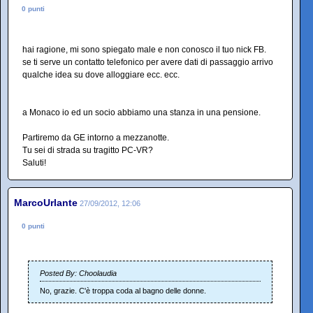
0 punti
hai ragione, mi sono spiegato male e non conosco il tuo nick FB.
se ti serve un contatto telefonico per avere dati di passaggio arrivo
qualche idea su dove alloggiare ecc. ecc.
a Monaco io ed un socio abbiamo una stanza in una pensione.
Partiremo da GE intorno a mezzanotte.
Tu sei di strada su tragitto PC-VR?
Saluti!
MarcoUrlante
27/09/2012, 12:06
0 punti
Posted By: Choolaudia
No, grazie. C'è troppa coda al bagno delle donne.