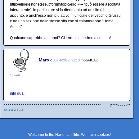
http://elioelestorietese.it/forum/topic/elio <--- "può essere ascoltata
interamente", in particolare si fa riferimento ad un sito (che,
appunto, è anch'esso non più attivo...) ufficiale del vecchio Grussu
e ad una sezione dello stesso sito che si chiamerebbe "Homo
Aelius".
Qualcuno saprebbe aiutarmi? Ci terrei moltissimo a sentirla!
Marok
03/04/2012, 21:13
modiFICAto
0 punti
info qua
.
da 1 a 2 su 2
Welcome to the Handicap Site. We have
cookies
!