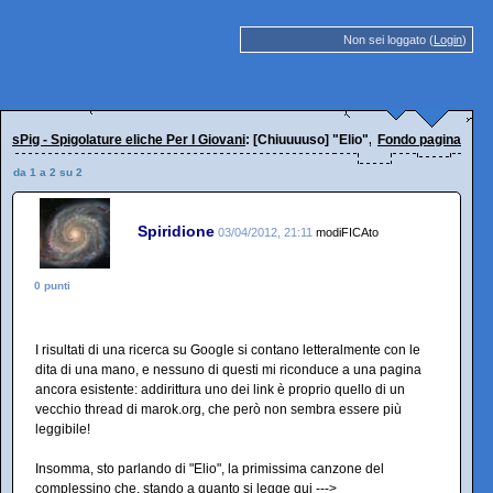
Non sei loggato (
Login
)
sPig - Spigolature eliche Per I Giovani
: [Chiuuuuso] "Elio", la primissima can
Fondo pagina
da 1 a 2 su 2
Spiridione
03/04/2012, 21:11
modiFICAto
0 punti
I risultati di una ricerca su Google si contano letteralmente con le
dita di una mano, e nessuno di questi mi riconduce a una pagina
ancora esistente: addirittura uno dei link è proprio quello di un
vecchio thread di marok.org, che però non sembra essere più
leggibile!
Insomma, sto parlando di "Elio", la primissima canzone del
complessino che, stando a quanto si legge qui --->