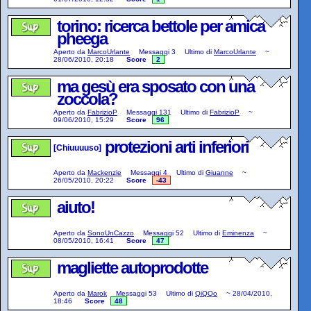
torino: ricerca bettole per amica
pheega
Aperto da
MarcoUrlante
Messaggi
3
Ultimo di
MarcoUrlante
~
28/06/2010, 20:18
Score
2
ma gesù era sposato con una
zoccola?
Aperto da
FabrizioP
Messaggi
131
Ultimo di
FabrizioP
~
09/06/2010, 15:29
Score
96
protezioni arti inferiori
[Chiuuuuso]
Aperto da
Mackenzie
Messaggi
4
Ultimo di
Giuanne
~
26/05/2010, 20:22
Score
-43
aiuto!
Aperto da
SonoUnCazzo
Messaggi
52
Ultimo di
Eminenza
~
08/05/2010, 16:41
Score
47
magliette autoprodotte
Aperto da
Marok
Messaggi
53
Ultimo di
QiQQo
~
28/04/2010,
18:46
Score
48