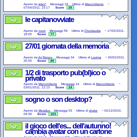
Aperto da
lelev*
Messaggi
19
Ultimo di
MarcoUrlante
~
07/04/2011, 15:17
Score
20
le capitanovviate
Aperto da
nxurt
Messaggi
59
Ultimo di
Choolaudia
~
17/02/2011,
18:05
Score
77
27/01 giornata della memoria
Aperto da
Arj Ranpa
Messaggi
34
Ultimo di
Lavinia
~
05/02/2011,
20:55
Score
80
1/2 di trasporto pub(bl)ico o
privato
Aperto da
MarcoUrlante
Messaggi
14
Ultimo di
MarcoUrlante
~
03/01/2011, 12:13
Score
24
sogno o son desktop?
Aperto da
Metallus
Messaggi
53
Ultimo di
shake
~
02/12/2010,
04:09
Score
103
il gioco dell'es... dell'autunno!
cambia avatar con un cartone
animato!