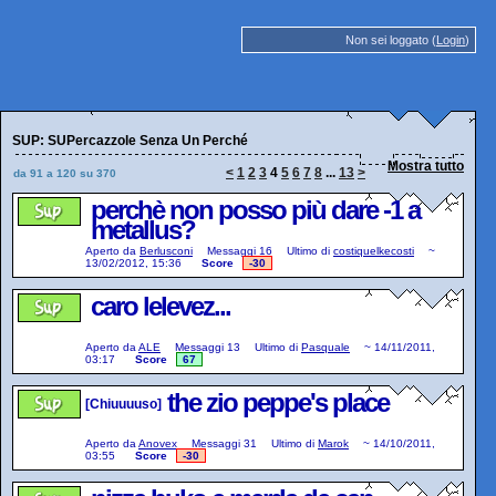
Non sei loggato (
Login
)
SUP: SUPercazzole Senza Un Perché
Mostra tutto
<
1
2
3
4
5
6
7
8
...
13
>
da 91 a 120 su 370
perchè non posso più dare -1 a
metallus?
Aperto da
Berlusconi
Messaggi
16
Ultimo di
costiquelkecosti
~
13/02/2012, 15:36
Score
-30
caro lelevez...
Aperto da
ALE
Messaggi
13
Ultimo di
Pasquale
~
14/11/2011,
03:17
Score
67
the zio peppe's place
[Chiuuuuso]
Aperto da
Anovex
Messaggi
31
Ultimo di
Marok
~
14/10/2011,
03:55
Score
-30