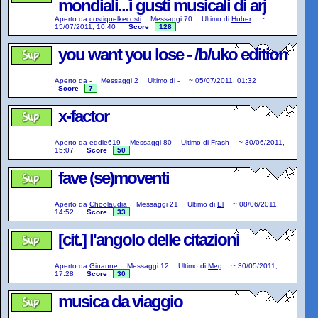
mondiali...i gusti musicali di arj
ranpa
Aperto da
costiquelkecosti
Messaggi
70
Ultimo di
Huber
~
15/07/2011, 10:40
Score
128
you want you lose - /b/uko edition
Aperto da
-
Messaggi
2
Ultimo di
-
~
05/07/2011, 01:32
Score
7
x-factor
Aperto da
eddie619
Messaggi
80
Ultimo di
Frash
~
30/06/2011,
15:07
Score
50
fave (se)moventi
Aperto da
Choolaudia
Messaggi
21
Ultimo di
El
~
08/06/2011,
14:52
Score
33
[cit.] l'angolo delle citazioni
Aperto da
Giuanne
Messaggi
12
Ultimo di
Meg
~
30/05/2011,
17:28
Score
30
musica da viaggio