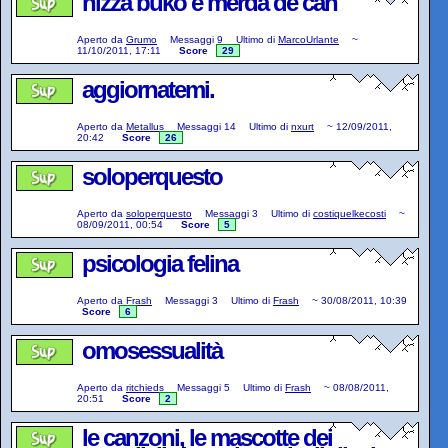
nizza buko e merda de can
Aperto da
Grumo
Messaggi
9
Ultimo di
MarcoUrlante
~
11/10/2011, 17:11
Score
29
aggiornatemi.
Aperto da
Metallus
Messaggi
14
Ultimo di
nxurt
~
12/09/2011,
20:42
Score
26
soloperquesto
Aperto da
soloperquesto
Messaggi
3
Ultimo di
costiquelkecosti
~
08/09/2011, 00:54
Score
5
psicologia felina
Aperto da
Frash
Messaggi
3
Ultimo di
Frash
~
30/08/2011, 10:39
Score
6
omosessualità
Aperto da
ritchieds
Messaggi
5
Ultimo di
Frash
~
08/08/2011,
20:51
Score
2
le canzoni, le mascotte dei