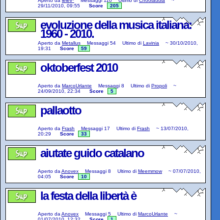
Aperto da
lelev*
Messaggi
110
Ultimo di
Choolaudia
~
29/11/2010, 09:55
Score
205
evoluzione della musica italiana:
1960 - 2010.
Aperto da
Metallus
Messaggi
54
Ultimo di
Lavinia
~
30/10/2010,
19:31
Score
59
oktoberfest 2010
Aperto da
MarcoUrlante
Messaggi
8
Ultimo di
Propoli
~
24/09/2010, 22:34
Score
5
pallaotto
Aperto da
Frash
Messaggi
17
Ultimo di
Frash
~
13/07/2010,
20:29
Score
33
aiutate guido catalano
Aperto da
Anovex
Messaggi
8
Ultimo di
Meemmow
~
07/07/2010,
04:05
Score
10
la festa della libertà è
Aperto da
Anovex
Messaggi
5
Ultimo di
MarcoUrlante
~
01/07/2010, 12:32
Score
1