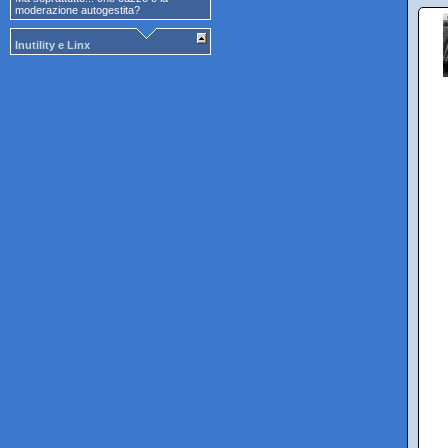
moderazione autogestita?
Inutility e Linx