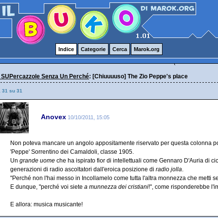
Indice
Categorie
Cerca
Marok.org
 SUPercazzole Senza Un Perché
: [Chiuuuuso] The Zio Peppe's place
a 31 su 31
Anovex
10/10/2011, 15:05
Non poteva mancare un angolo appositamente riservato per questa colonna port
'Peppe' Sorrentino dei Camaldoli, classe 1905.
Un
grande uome
che ha ispirato fior di intellettuali come Gennaro D'Auria di c
generazioni di radio ascoltatori dall'eroica posizione di
radio jolla
.
"Perché non l'hai messo in Incollamelo come tutta l'altra monnezza che metti se
E dunque, "perché voi siete
a munnezza dei cristiani
!", come risponderebbe l'imb
E allora: musica musicante!