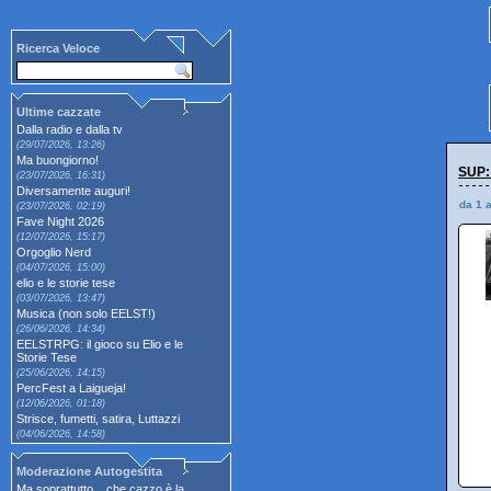
Ricerca Veloce
Ultime cazzate
Dalla radio e dalla tv
(29/07/2026, 13:26)
Ma buongiorno!
SUP:
(23/07/2026, 16:31)
Diversamente auguri!
da 1 
(23/07/2026, 02:19)
Fave Night 2026
(12/07/2026, 15:17)
Orgoglio Nerd
(04/07/2026, 15:00)
elio e le storie tese
(03/07/2026, 13:47)
Musica (non solo EELST!)
(26/06/2026, 14:34)
EELSTRPG: il gioco su Elio e le
Storie Tese
(25/06/2026, 14:15)
PercFest a Laigueja!
(12/06/2026, 01:18)
Strisce, fumetti, satira, Luttazzi
(04/06/2026, 14:58)
Moderazione Autogestita
Ma soprattutto... che cazzo è la