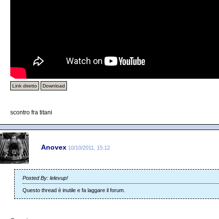
Link diretto
Download
scontro fra titani
Anovex
10/10/2011, 15:12
Posted By: lelevup!
Questo thread è inutile e fa laggare il forum.