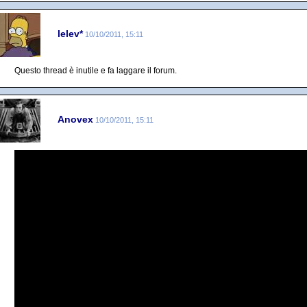
lelev*
10/10/2011, 15:11
Questo thread è inutile e fa laggare il forum.
Anovex
10/10/2011, 15:11