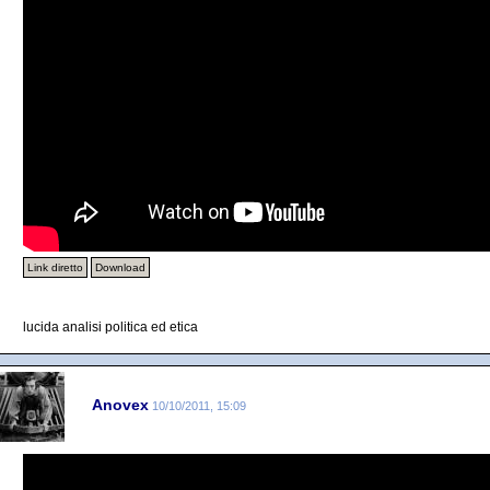
Link diretto
Download
lucida analisi politica ed etica
Anovex
10/10/2011, 15:09