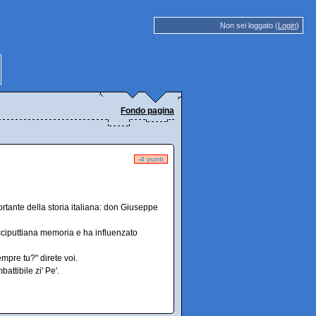
Non sei loggato (
Login
)
Fondo pagina
-4 punti
ante della storia italiana: don Giuseppe
icciputtiana memoria e ha influenzato
mpre tu?" direte voi.
attibile zi' Pe'.