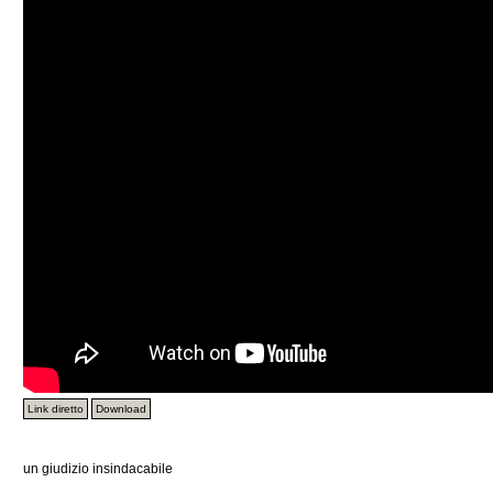
Link diretto
Download
un giudizio insindacabile