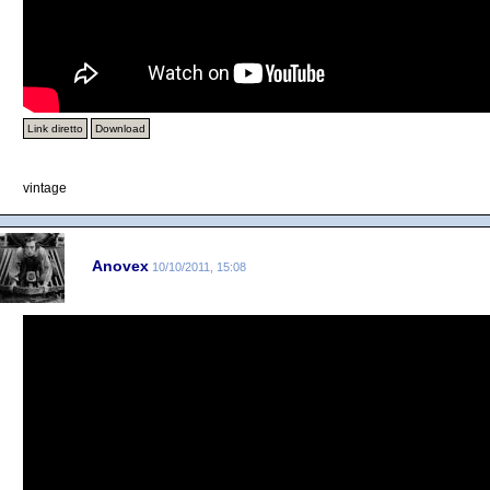
Link diretto
Download
vintage
Anovex
10/10/2011, 15:08