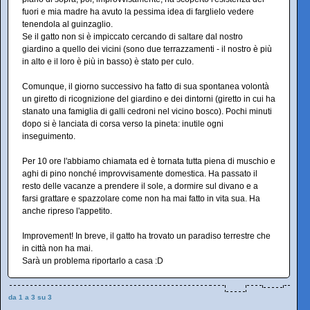
fuori e mia madre ha avuto la pessima idea di farglielo vedere
tenendola al guinzaglio.
Se il gatto non si è impiccato cercando di saltare dal nostro
giardino a quello dei vicini (sono due terrazzamenti - il nostro è più
in alto e il loro è più in basso) è stato per culo.
Comunque, il giorno successivo ha fatto di sua spontanea volontà
un giretto di ricognizione del giardino e dei dintorni (giretto in cui ha
stanato una famiglia di galli cedroni nel vicino bosco). Pochi minuti
dopo si è lanciata di corsa verso la pineta: inutile ogni
inseguimento.
Per 10 ore l'abbiamo chiamata ed è tornata tutta piena di muschio e
aghi di pino nonché improvvisamente domestica. Ha passato il
resto delle vacanze a prendere il sole, a dormire sul divano e a
farsi grattare e spazzolare come non ha mai fatto in vita sua. Ha
anche ripreso l'appetito.
Improvement! In breve, il gatto ha trovato un paradiso terrestre che
in città non ha mai.
Sarà un problema riportarlo a casa :D
da 1 a 3 su 3