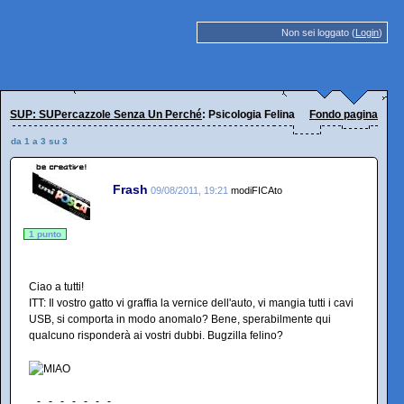
Non sei loggato (
Login
)
SUP: SUPercazzole Senza Un Perché
: Psicologia Felina
Fondo pagina
da 1 a 3 su 3
Frash
09/08/2011, 19:21
modiFICAto
1 punto
Ciao a tutti!
ITT: Il vostro gatto vi graffia la vernice dell'auto, vi mangia tutti i cavi
USB, si comporta in modo anomalo? Bene, sperabilmente qui
qualcuno risponderà ai vostri dubbi. Bugzilla felino?
...-...-...-...-...-...-...-