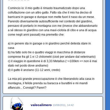
Comincio io: il mio gatto è rimasto traumatizzato dopo una
colluttazione con un altro gatto. Fatto sta che il mio ha deciso di
barricarsi in garage e dunque non mette fuori il naso da un mese.
Parendo diversamente autosufficiente nel contesto del giardino,
pensavo di portarlo in montagna con me (invece che abbandonarlo
a sé stesso in giardino con una maxi-ciotola di cibo e una di acqua
come negli anni passati) ma premetto che:
a) in genere sta in garage o in giardino perché detesta stare in
casa
b) ha fatto solo tre o quattro viaggi in macchina di distanze
comprese fra gli 1 e i 2 chilometri (cioè per andare dal veterinario)
c) il viaggio in questione è di 3,33 Metallus (~=100km => non è mai
stato nel posto dove andiamo)
d) il gatto è anziano (11-12 anni, credo)
La mia più grande preoccupazione è che liberandolo alla casa in
montagna, il felide prenda su baracca e burattini e mi mandi
affanculo... Consigli? Pareri?
valecalimero
10/08/2011, 14:42