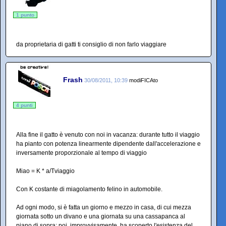
1 punto
da proprietaria di gatti ti consiglio di non farlo viaggiare
Frash
30/08/2011, 10:39
modiFICAto
4 punti
Alla fine il gatto è venuto con noi in vacanza: durante tutto il viaggio
ha pianto con potenza linearmente dipendente dall'accelerazione e
inversamente proporzionale al tempo di viaggio
Miao = K * a/Tviaggio
Con K costante di miagolamento felino in automobile.
Ad ogni modo, si è fatta un giorno e mezzo in casa, di cui mezza
giornata sotto un divano e una giornata su una cassapanca al
piano di sopra; poi, improvvisamente, ha scoperto l'esistenza del