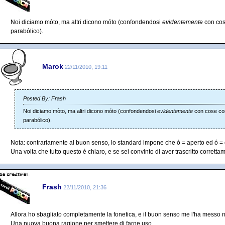
Noi diciamo mòto, ma altri dicono móto (confondendosi
evidentemente
con cose
parabólico).
Marok
22/11/2010, 19:11
Posted By: Frash
Noi diciamo mòto, ma altri dicono móto (confondendosi
evidentemente
con cose com
parabólico).
Nota: contrariamente al buon senso, lo standard impone che ò = aperto ed ó = 
Una volta che tutto questo è chiaro, e se sei convinto di aver trascritto corretta
Frash
22/11/2010, 21:36
Allora ho sbagliato completamente la fonetica, e il buon senso me l'ha messo nel
Una nuova buona ragione per smettere di farne uso.