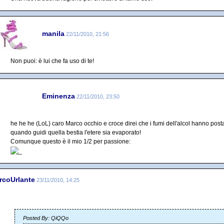
manila
22/11/2010, 21:56
Non puoi: è lui che fa uso di te!
Eminenza
22/11/2010, 23:50
he he he (LoL) caro Marco occhio e croce direi che i fumi dell'alcol hanno post
quando guidi quella bestia l'etere sia evaporato!
Comunque questo è il mio 1/2 per passione:
rcoUrlante
23/11/2010, 14:25
Posted By: QiQQo