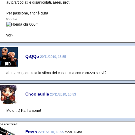
auto/articolati e disarticolati, aerei, prot.
Per passione, finchè dura
questa
voi?
QiQQo
20/11/2010, 13:55
ah marco, con tutta la stima del caso... ma come cazzo scrivi?
Choolaudia
20/11/2010, 16:53
Moto... :) Parliamone!
Frash
22/11/2010, 18:55
modiFICAto