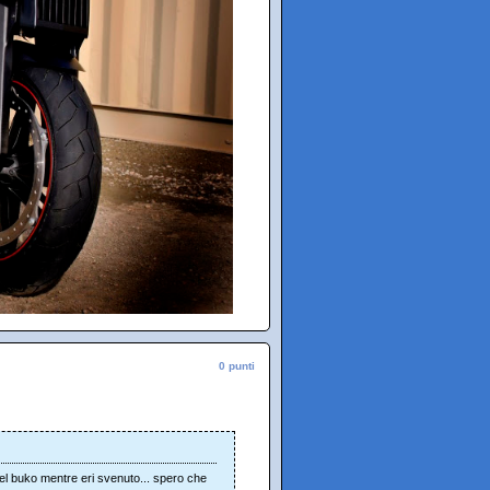
0 punti
nel buko mentre eri svenuto... spero che