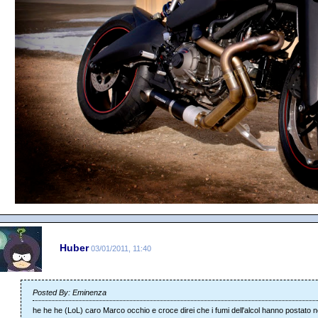
Huber
03/01/2011, 11:40
Posted By: Eminenza
he he he (LoL) caro Marco occhio e croce direi che i fumi dell'alcol hanno postato 