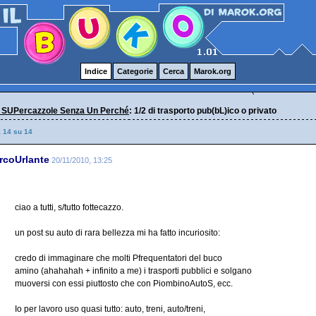
Indice
Categorie
Cerca
Marok.org
 SUPercazzole Senza Un Perché
: 1/2 di trasporto pub(bL)ico o privato
a 14 su 14
rcoUrlante
20/11/2010, 13:25
ciao a tutti, s/tutto fottecazzo.
un post su auto di rara bellezza mi ha fatto incuriosito:
credo di immaginare che molti Pfrequentatori del buco
amino (ahahahah + infinito a me) i trasporti pubblici e solgano
muoversi con essi piuttosto che con PiombinoAutoS, ecc.
Io per lavoro uso quasi tutto: auto, treni, auto/treni,