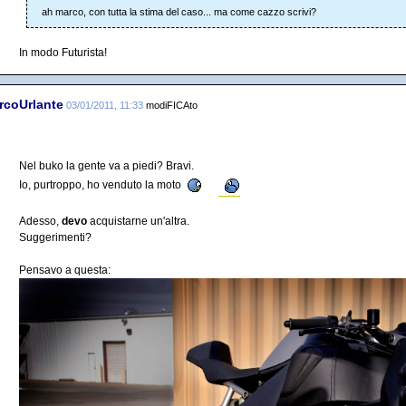
ah marco, con tutta la stima del caso... ma come cazzo scrivi?
In modo Futurista!
rcoUrlante
03/01/2011, 11:33
modiFICAto
Nel buko la gente va a piedi? Bravi.
Io, purtroppo, ho venduto la moto
Adesso,
devo
acquistarne un'altra.
Suggerimenti?
Pensavo a questa: