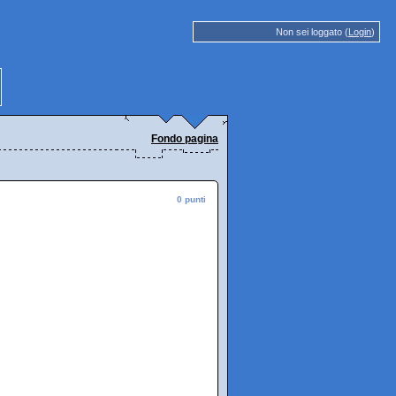
Non sei loggato (
Login
)
Fondo pagina
0 punti