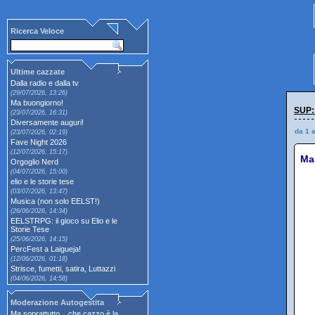
Ricerca Veloce
Ultime cazzate
Dalla radio e dalla tv
(29/07/2026, 13:26)
Ma buongiorno!
SUP:
(23/07/2026, 16:31)
Diversamente auguri!
da 1 
(23/07/2026, 02:19)
Fave Night 2026
(12/07/2026, 15:17)
Ma
Orgoglio Nerd
(04/07/2026, 15:00)
elio e le storie tese
(03/07/2026, 13:47)
Musica (non solo EELST!)
(26/06/2026, 14:34)
EELSTRPG: il gioco su Elio e le
Storie Tese
(25/06/2026, 14:15)
PercFest a Laigueja!
(12/06/2026, 01:18)
Strisce, fumetti, satira, Luttazzi
(04/06/2026, 14:58)
Moderazione Autogestita
Ma soprattutto... che cazzo è la