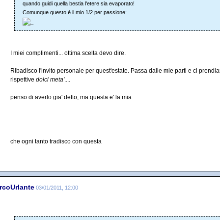
quando guidi quella bestia l'etere sia evaporato!
Comunque questo è il mio 1/2 per passione:
I miei complimenti... ottima scelta devo dire.
Ribadisco l'invito personale per quest'estate. Passa dalle mie parti e ci pren
rispettive
dolci meta'
....
penso di averlo gia' detto, ma questa e' la mia
che ogni tanto tradisco con questa
rcoUrlante
03/01/2011, 12:00