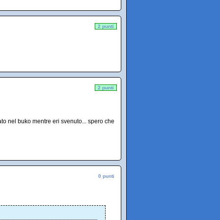
2 punti
2 punti
ato nel buko mentre eri svenuto... spero che
0 punti