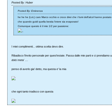
Posted By: Huber
Posted By: Eminenza
he he he (LoL) caro Marco occhio e croce direi che i fumi dell'alcol hanno postato
che quando guidi quella bestia l'etere sia evaporato!
Comunque questo è il mio 1/2 per passione:
I miei complimenti... ottima scelta devo dire.
Ribadisco l'invito personale per quest'estate. Passa dalle mie parti e ci prendiamo 
dolci meta'
....
penso di averlo gia' detto, ma questa e' la mia
che ogni tanto tradisco con questa