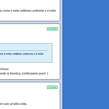
 come il móto rettilineo uniforme o il móto
5 punti
e il móto rettilineo uniforme o il móto
chiuso.
mente la fonetica, continuiamo pure! :)
2 punti
 culo un'altra volta.