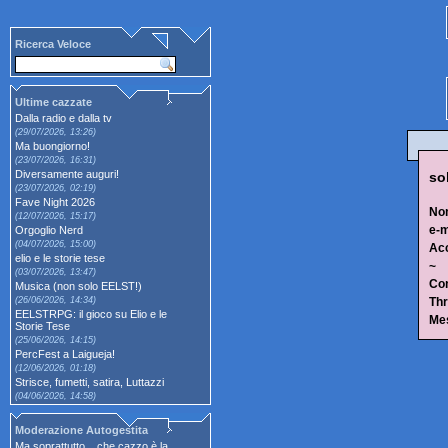
Ricerca Veloce
Ultime cazzate
Dalla radio e dalla tv
(29/07/2026, 13:26)
Ma buongiorno!
(23/07/2026, 16:31)
Diversamente auguri!
so
(23/07/2026, 02:19)
Fave Night 2026
No
(12/07/2026, 15:17)
e-m
Orgoglio Nerd
(04/07/2026, 15:00)
Ac
elio e le storie tese
~
(03/07/2026, 13:47)
Con
Musica (non solo EELST!)
(26/06/2026, 14:34)
Thr
EELSTRPG: il gioco su Elio e le
Me
Storie Tese
(25/06/2026, 14:15)
PercFest a Laigueja!
(12/06/2026, 01:18)
Strisce, fumetti, satira, Luttazzi
(04/06/2026, 14:58)
Moderazione Autogestita
Ma soprattutto... che cazzo è la