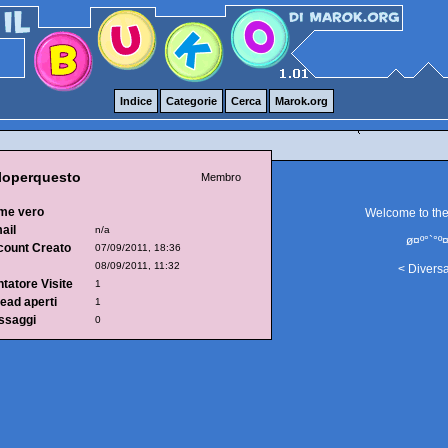
Indice
Categorie
Cerca
Marok.org
loperquesto
Membro
me vero
Welcome to th
ail
n/a
ø¤º°`°º¤
count Creato
07/09/2011, 18:36
08/09/2011, 11:32
< Divers
tatore Visite
1
ead aperti
1
ssaggi
0