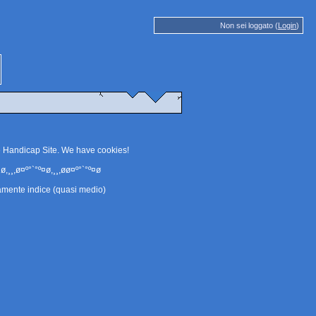
Non sei loggato (
Login
)
e Handicap Site. We have
cookies
!
ø,¸¸,ø¤º°`°º¤ø,¸¸,øø¤º°`°º¤ø
amente indice (quasi medio)