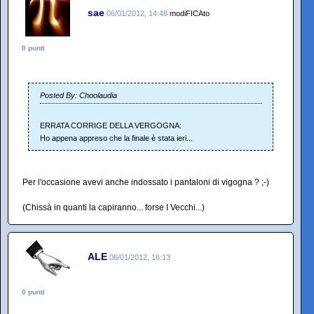
sae
06/01/2012, 14:48
modiFICAto
0 punti
Posted By: Choolaudia
ERRATA CORRIGE DELLA VERGOGNA:
Ho appena appreso che la finale è stata ieri...
Per l'occasione avevi anche indossato i pantaloni di vigogna ? ;-)
(Chissà in quanti la capiranno... forse I Vecchi...)
ALE
06/01/2012, 16:13
0 punti