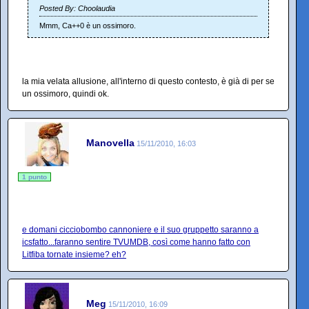
Posted By: Choolaudia
Mmm, Ca++0 è un ossimoro.
la mia velata allusione, all'interno di questo contesto, è già di per se
un ossimoro, quindi ok.
Manovella
15/11/2010, 16:03
1 punto
e domani cicciobombo cannoniere e il suo gruppetto saranno a
icsfatto...faranno sentire TVUMDB, così come hanno fatto con
Litfiba tornate insieme? eh?
Meg
15/11/2010, 16:09