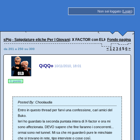
Non sei loggato (
Login
)
sPig - Spigolature eliche Per I Giovani
: X FACTOR con ELIONE!
Fondo pagina
<
1
2
3
4
5
6
>
da 201 a 250 su 300
QiQQo
10/11/2010, 18:01
1 punto
Posted By: Choolaudia
Entro in questo thread per farvi una confessione, cari amici del
Buko.
Ieri ho guardato la seconda puntata intera di X-factor e ora mi
sono affezionata. DEVO sapere che fine faranno i concorrenti...
ormai sono nel tunnel. Mi sa che mi guarderò pure le minchiate
che si trovano in rete, tipo interviste o cose così.