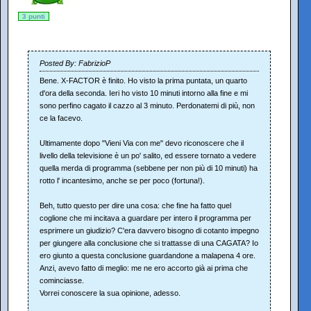
3 punti
Posted By: FabrizioP
Bene. X-FACTOR è finito. Ho visto la prima puntata, un quarto
d'ora della seconda. Ieri ho visto 10 minuti intorno alla fine e mi
sono perfino cagato il cazzo al 3 minuto. Perdonatemi di più, non
ce la facevo.
Ultimamente dopo "Vieni Via con me" devo riconoscere che il
livello della televisione è un po' salito, ed essere tornato a vedere
quella merda di programma (sebbene per non più di 10 minuti) ha
rotto l' incantesimo, anche se per poco (fortuna!).
Beh, tutto questo per dire una cosa: che fine ha fatto quel
coglione che mi incitava a guardare per intero il programma per
esprimere un giudizio? C'era davvero bisogno di cotanto impegno
per giungere alla conclusione che si trattasse di una CAGATA? Io
ero giunto a questa conclusione guardandone a malapena 4 ore.
Anzi, avevo fatto di meglio: me ne ero accorto già ai prima che
cominciasse.
Vorrei conoscere la sua opinione, adesso.