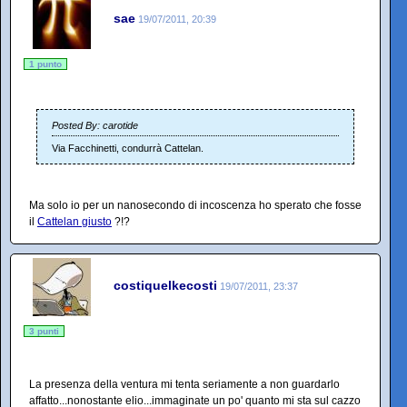
sae
19/07/2011, 20:39
1 punto
Posted By: carotide
Via Facchinetti, condurrà Cattelan.
Ma solo io per un nanosecondo di incoscenza ho sperato che fosse
il
Cattelan giusto
?!?
costiquelkecosti
19/07/2011, 23:37
3 punti
La presenza della ventura mi tenta seriamente a non guardarlo
affatto...nonostante elio...immaginate un po' quanto mi sta sul cazzo