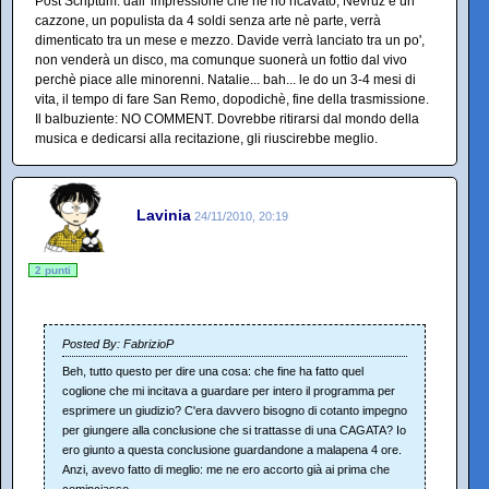
Post Scriptum: dall' impressione che ne ho ricavato, Nevruz è un
cazzone, un populista da 4 soldi senza arte nè parte, verrà
dimenticato tra un mese e mezzo. Davide verrà lanciato tra un po',
non venderà un disco, ma comunque suonerà un fottio dal vivo
perchè piace alle minorenni. Natalie... bah... le do un 3-4 mesi di
vita, il tempo di fare San Remo, dopodichè, fine della trasmissione.
Il balbuziente: NO COMMENT. Dovrebbe ritirarsi dal mondo della
musica e dedicarsi alla recitazione, gli riuscirebbe meglio.
Lavinia
24/11/2010, 20:19
2 punti
Posted By: FabrizioP
Beh, tutto questo per dire una cosa: che fine ha fatto quel
coglione che mi incitava a guardare per intero il programma per
esprimere un giudizio? C'era davvero bisogno di cotanto impegno
per giungere alla conclusione che si trattasse di una CAGATA? Io
ero giunto a questa conclusione guardandone a malapena 4 ore.
Anzi, avevo fatto di meglio: me ne ero accorto già ai prima che
cominciasse.