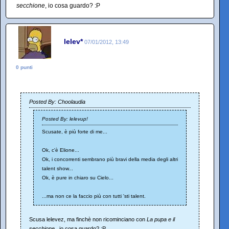
secchione
, io cosa guardo? :P
lelev*
07/01/2012, 13:49
0 punti
Posted By: Choolaudia
Posted By: lelevup!
Scusate, è più forte di me...
Ok, c'è Elione...
Ok, i concorrenti sembrano più bravi della media degli altri
talent show...
Ok, è pure in chiaro su Cielo...
...ma non ce la faccio più con tutti 'sti talent.
Scusa lelevez, ma finchè non ricominciano con
La pupa e il
secchione
, io cosa guardo? :P