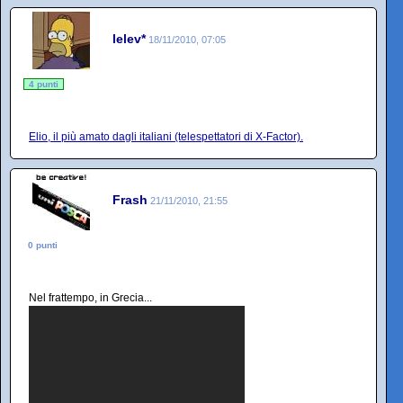
lelev*
18/11/2010, 07:05
4 punti
Elio, il più amato dagli italiani (telespettatori di X-Factor).
Frash
21/11/2010, 21:55
0 punti
Nel frattempo, in Grecia...