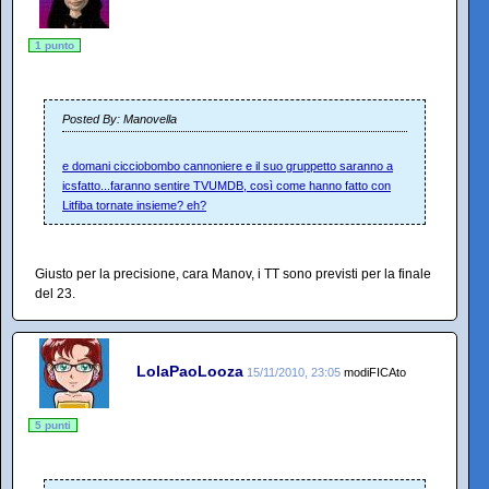
1 punto
Posted By: Manovella
e domani cicciobombo cannoniere e il suo gruppetto saranno a
icsfatto...faranno sentire TVUMDB, così come hanno fatto con
Litfiba tornate insieme? eh?
Giusto per la precisione, cara Manov, i TT sono previsti per la finale
del 23.
LolaPaoLooza
15/11/2010, 23:05
modiFICAto
5 punti