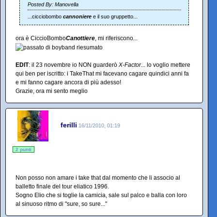
Posted By: Manovella
...cicciobombo
cannoniere
e il suo gruppetto...
ora è CiccioBombo
Canottiere
, mi riferiscono...
EDIT
: il 23 novembre io NON guarderò
X-Factor
... lo voglio mettere
qui ben per iscritto: i TakeThat mi facevano cagare quindici anni fa
e mi fanno cagare ancora di più adesso!
Grazie, ora mi sento meglio
ferilli
16/11/2010, 01:19
2 punti
Non posso non amare i take that dal momento che li associo al
balletto finale del tour eliatico 1996.
Sogno Elio che si toglie la camicia, sale sul palco e balla con loro
al sinuoso ritmo di "sure, so sure..."