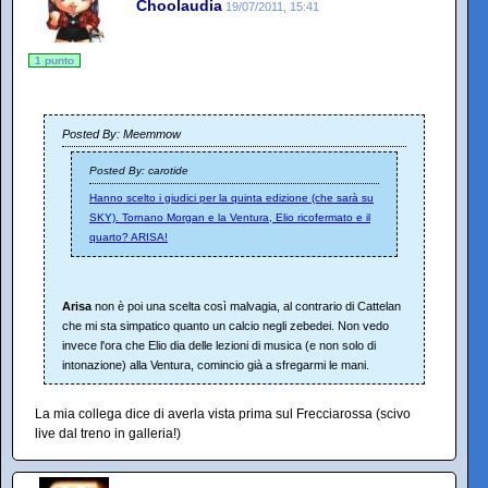
Choolaudia
19/07/2011, 15:41
1 punto
Posted By: Meemmow
Posted By: carotide
Hanno scelto i giudici per la quinta edizione (che sarà su
SKY). Tornano Morgan e la Ventura, Elio ricofermato e il
quarto? ARISA!
Arisa
non è poi una scelta così malvagia, al contrario di Cattelan
che mi sta simpatico quanto un calcio negli zebedei. Non vedo
invece l'ora che Elio dia delle lezioni di musica (e non solo di
intonazione) alla Ventura, comincio già a sfregarmi le mani.
La mia collega dice di averla vista prima sul Frecciarossa (scivo
live dal treno in galleria!)