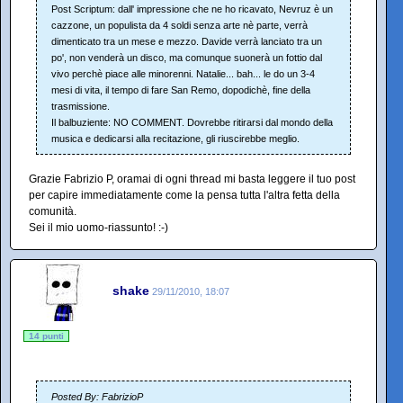
Post Scriptum: dall' impressione che ne ho ricavato, Nevruz è un
cazzone, un populista da 4 soldi senza arte nè parte, verrà
dimenticato tra un mese e mezzo. Davide verrà lanciato tra un
po', non venderà un disco, ma comunque suonerà un fottio dal
vivo perchè piace alle minorenni. Natalie... bah... le do un 3-4
mesi di vita, il tempo di fare San Remo, dopodichè, fine della
trasmissione.
Il balbuziente: NO COMMENT. Dovrebbe ritirarsi dal mondo della
musica e dedicarsi alla recitazione, gli riuscirebbe meglio.
Grazie Fabrizio P, oramai di ogni thread mi basta leggere il tuo post
per capire immediatamente come la pensa tutta l'altra fetta della
comunità.
Sei il mio uomo-riassunto! :-)
shake
29/11/2010, 18:07
14 punti
Posted By: FabrizioP