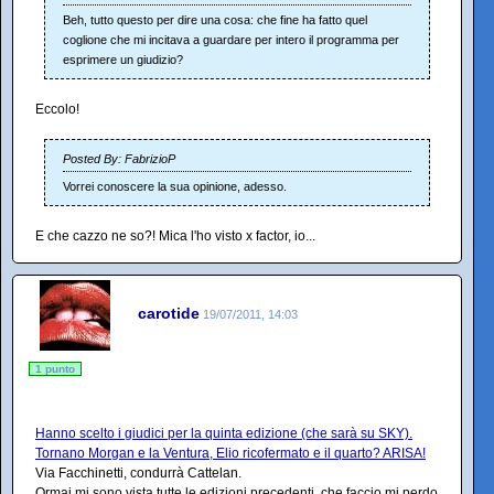
Beh, tutto questo per dire una cosa: che fine ha fatto quel
coglione che mi incitava a guardare per intero il programma per
esprimere un giudizio?
Eccolo!
Posted By: FabrizioP
Vorrei conoscere la sua opinione, adesso.
E che cazzo ne so?! Mica l'ho visto x factor, io...
carotide
19/07/2011, 14:03
1 punto
Hanno scelto i giudici per la quinta edizione (che sarà su SKY).
Tornano Morgan e la Ventura, Elio ricofermato e il quarto? ARISA!
Via Facchinetti, condurrà Cattelan.
Ormai mi sono vista tutte le edizioni precedenti, che faccio mi perdo