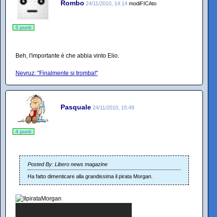
Rombo
24/11/2010, 14:14
modiFICAto
5 punti
Beh, l'importante è che abbia vinto Elio.
Nevruz: "Finalmente si tromba!"
Pasquale
24/11/2010, 15:49
4 punti
Posted By: Libero news magazine
Ha fatto dimenticare alla grandissima il pirata Morgan.