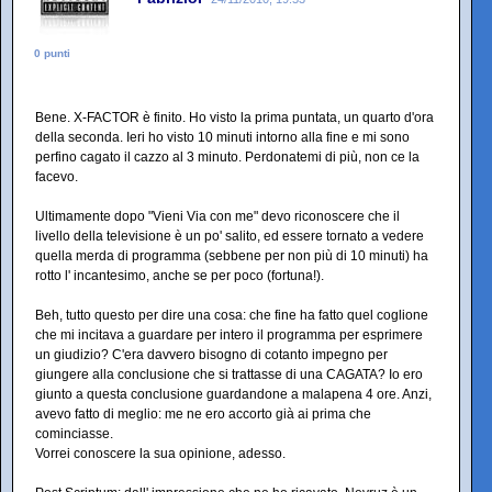
0 punti
Bene. X-FACTOR è finito. Ho visto la prima puntata, un quarto d'ora
della seconda. Ieri ho visto 10 minuti intorno alla fine e mi sono
perfino cagato il cazzo al 3 minuto. Perdonatemi di più, non ce la
facevo.
Ultimamente dopo "Vieni Via con me" devo riconoscere che il
livello della televisione è un po' salito, ed essere tornato a vedere
quella merda di programma (sebbene per non più di 10 minuti) ha
rotto l' incantesimo, anche se per poco (fortuna!).
Beh, tutto questo per dire una cosa: che fine ha fatto quel coglione
che mi incitava a guardare per intero il programma per esprimere
un giudizio? C'era davvero bisogno di cotanto impegno per
giungere alla conclusione che si trattasse di una CAGATA? Io ero
giunto a questa conclusione guardandone a malapena 4 ore. Anzi,
avevo fatto di meglio: me ne ero accorto già ai prima che
cominciasse.
Vorrei conoscere la sua opinione, adesso.