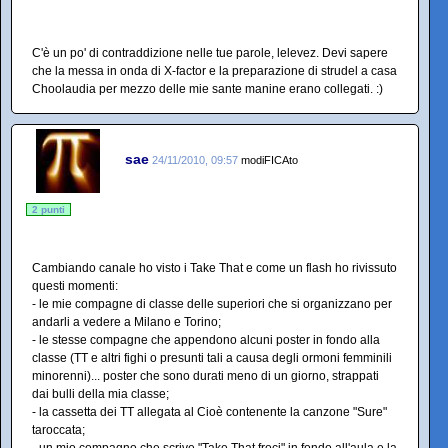
C'è un po' di contraddizione nelle tue parole, lelevez. Devi sapere
che la messa in onda di X-factor e la preparazione di strudel a casa
Choolaudia per mezzo delle mie sante manine erano collegati. :)
sae
24/11/2010, 09:57
modiFICAto
2 punti
Cambiando canale ho visto i Take That e come un flash ho rivissuto
questi momenti:
- le mie compagne di classe delle superiori che si organizzano per
andarli a vedere a Milano e Torino;
- le stesse compagne che appendono alcuni poster in fondo alla
classe (TT e altri fighi o presunti tali a causa degli ormoni femminili
minorenni)... poster che sono durati meno di un giorno, strappati
dai bulli della mia classe;
- la cassetta dei TT allegata al Cioè contenente la canzone "Sure"
taroccata;
- un mio compagno che scrive "Take That froci" in fondo all'aula e la