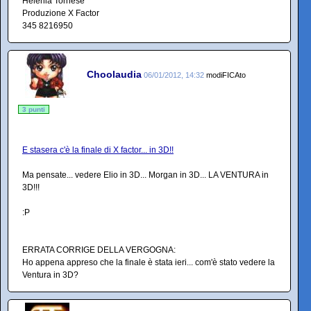
Helenia Tornese
Produzione X Factor
345 8216950
Choolaudia
06/01/2012, 14:32
modiFICAto
3 punti
E stasera c'è la finale di X factor... in 3D!!
Ma pensate... vedere Elio in 3D... Morgan in 3D... LA VENTURA in
3D!!!
:P
ERRATA CORRIGE DELLA VERGOGNA:
Ho appena appreso che la finale è stata ieri... com'è stato vedere la
Ventura in 3D?