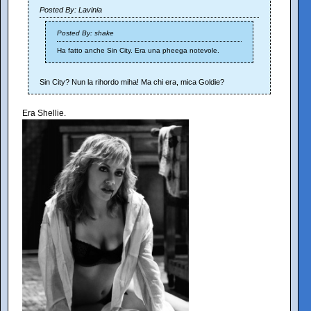
Posted By: Lavinia
Posted By: shake
Ha fatto anche Sin City. Era una pheega notevole.
Sin City? Nun la rihordo miha! Ma chi era, mica Goldie?
Era Shellie.