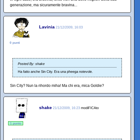
generazione, ma sicuramente bravina...
Lavinia
21/12/2009, 16:03
0 punti
Posted By: shake
Ha fatto anche Sin City. Era una pheega notevole.
Sin City? Nun la rihordo miha! Ma chi era, mica Goldie?
shake
21/12/2009, 16:23
modiFICAto
1 punto