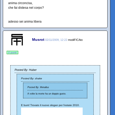
anima circoncisa,
che fai distesa nel corpo?
adesso sei anima libera
Musrot
02/11/2009, 12:22
modiFICAto
2 punti
Posted By: Huber
Posted By: shake
Posted By: Metallus
A volte la morte ha un doppio gusto.
E bum! Trovato il nuovo slogan per l'estate 2010.