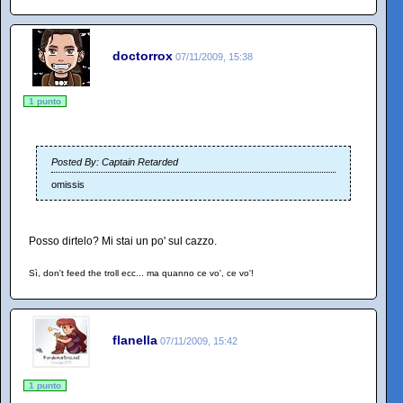
doctorrox
07/11/2009, 15:38
1 punto
Posted By: Captain Retarded
omissis
Posso dirtelo? Mi stai un po' sul cazzo.
Sì, don't feed the troll ecc... ma quanno ce vo', ce vo'!
flanella
07/11/2009, 15:42
1 punto