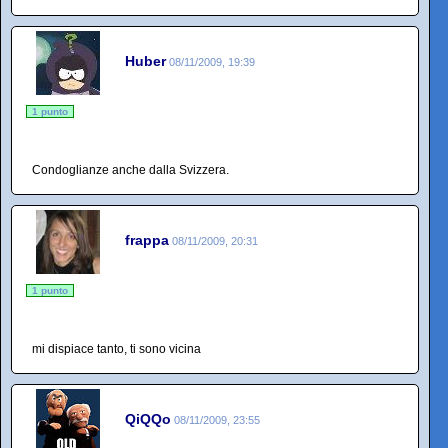
Huber
08/11/2009, 19:39
1 punto
Condoglianze anche dalla Svizzera.
frappa
08/11/2009, 20:31
1 punto
mi dispiace tanto, ti sono vicina
QiQQo
08/11/2009, 23:55