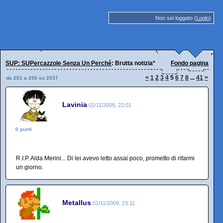
Non sei loggato (
Login
)
SUP: SUPercazzole Senza Un Perché
: Brutta notizia*
Fondo pagina
<
1
2
3
4
5
6
7
8
...
41
>
da 201 a 250 su 2037
Lavinia
01/11/2009, 22:01
0 punti
R.I.P. Alda Merini... Di lei avevo letto assai poco, prometto di rifarmi
un giorno.
Metallus
01/11/2009, 23:11