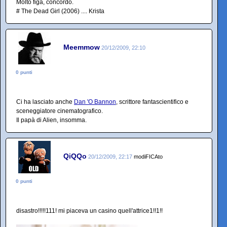
Molto figa, concordo.
# The Dead Girl (2006) .... Krista
Meemmow
20/12/2009, 22:10
0 punti
Ci ha lasciato anche
Dan 'O Bannon
, scrittore fantascientifico e
sceneggiatore cinematografico.
Il papà di Alien, insomma.
QiQQo
20/12/2009, 22:17
modiFICAto
0 punti
disastro!!!!!111! mi piaceva un casino quell'attrice1!!1!!