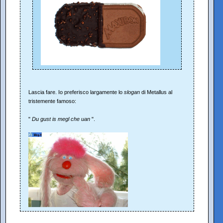
Lascia fare. Io preferisco largamente lo
slogan
di Metallus al
tristemente famoso:
"
Du gust is megl che uan
".