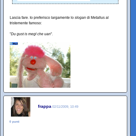
Lascia fare. Io preferisco largamente lo
slogan
di Metallus al
tristemente famoso:
"
Du gust is megl che uan
".
frappa
02/11/2009, 10:49
0 punti