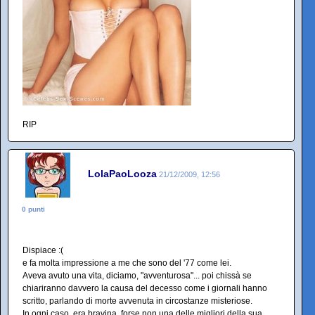
RIP
LolaPaoLooza
21/12/2009, 12:56
0 punti
Dispiace :(
e fa molta impressione a me che sono del '77 come lei.
Aveva avuto una vita, diciamo, "avventurosa"... poi chissà se
chiariranno davvero la causa del decesso come i giornali hanno
scritto, parlando di morte avvenuta in circostanze misteriose.
In ogni caso, era bravina, forse non una delle migliori della sua