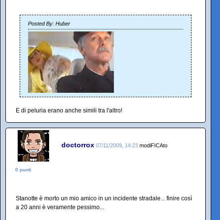
Posted By: Huber
E di peluria erano anche simili tra l'altro!
doctorrox
07/11/2009, 14:23
modiFICAto
0 punti
Stanotte è morto un mio amico in un incidente stradale... finire così
a 20 anni è veramente pessimo...