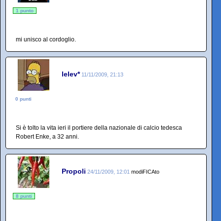
1 punto
mi unisco al cordoglio.
lelev*
11/11/2009, 21:13
0 punti
Si è tolto la vita ieri il portiere della nazionale di calcio tedesca
Robert Enke, a 32 anni.
Propoli
24/11/2009, 12:01
modiFICAto
8 punti