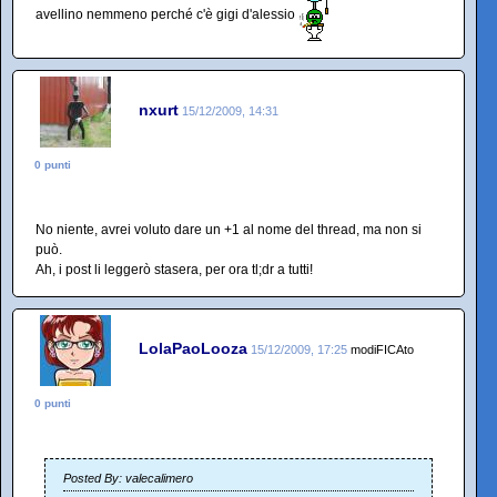
avellino nemmeno perché c'è gigi d'alessio
nxurt
15/12/2009, 14:31
0 punti
No niente, avrei voluto dare un +1 al nome del thread, ma non si
può.
Ah, i post li leggerò stasera, per ora tl;dr a tutti!
LolaPaoLooza
15/12/2009, 17:25
modiFICAto
0 punti
Posted By: valecalimero