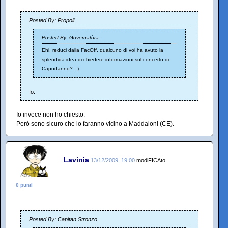
Posted By: Propoli
Posted By: Governatòra
Ehi, reduci dalla FacOff, qualcuno di voi ha avuto la
splendida idea di chiedere informazioni sul concerto di
Capodanno? :-)
Io.
Io invece non ho chiesto.
Però sono sicuro che lo faranno vicino a Maddaloni (CE).
Lavinia
13/12/2009, 19:00
modiFICAto
0 punti
Posted By: Capitan Stronzo