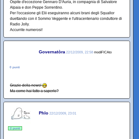
Ospite d'eccezione Gennaro D'Auria, in compagnia di Salvatore
Alpaia e don Peppe Sorrentino.
Per l'occasione gli Elii eseguiranno alcuni brani degli Squallor
duettando con il Sommo Veggente e l'ultracentenario conduttore di
Radio Jolly.
Accurrite numerosi!
Governatòra
22/12/2009, 22:58
modiFICAto
0 punti
Grazie della news!
Ma come hai fatto a saperlo?
Phlo
22/12/2009, 23:01
2 punti