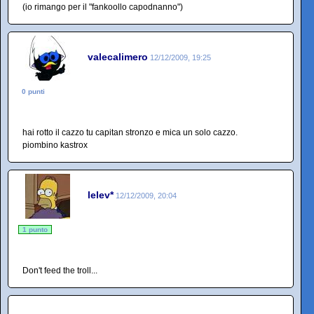
(io rimango per il "fankoollo capodnanno")
valecalimero
12/12/2009, 19:25
0 punti
hai rotto il cazzo tu capitan stronzo e mica un solo cazzo.
piombino kastrox
lelev*
12/12/2009, 20:04
1 punto
Don't feed the troll...