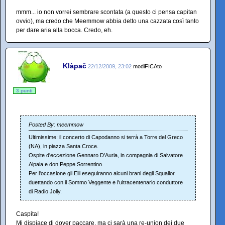
mmm... io non vorrei sembrare scontata (a questo ci pensa capitan
ovvio), ma credo che Meemmow abbia detto una cazzata così tanto
per dare aria alla bocca. Credo, eh.
Klàpač
22/12/2009, 23:02
modiFICAto
3 punti
Posted By: meemmow
Ultimissime: il concerto di Capodanno si terrà a Torre del Greco
(NA), in piazza Santa Croce.
Ospite d'eccezione Gennaro D'Auria, in compagnia di Salvatore
Alpaia e don Peppe Sorrentino.
Per l'occasione gli Elii eseguiranno alcuni brani degli Squallor
duettando con il Sommo Veggente e l'ultracentenario conduttore
di Radio Jolly.
Caspita!
Mi dispiace di dover paccare, ma ci sarà una re-union dei due