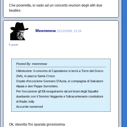
Che poveretta, io vado ad un concerto reunion degli altri due
beatles.
Meemmow
22/12/2009, 23:16
0 punti
Posted By: meemmow
Ultimissime: il concerto di Capodanno si terrà a Torre del Greco
(NA), in piazza Santa Croce.
Ospite d'eccezione Gennaro D'Auria, in compagnia di Salvatore
Alpaia e don Peppe Sorrentino.
Per l'occasione gli Elii eseguiranno alcuni brani degli Squallor
duettando con il Sommo Veggente e l'ultracentenario conduttore
di Radio Jolly.
Accurrite numerosi!
Ok, stavolta l'ho sparata grossissima.