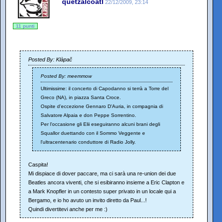
quetzalcoatl
22/12/2009, 23:14
11 punti
Posted By: Klàpač
Posted By: meemmow
Ultimissime: il concerto di Capodanno si terrà a Torre del
Greco (NA), in piazza Santa Croce.
Ospite d'eccezione Gennaro D'Auria, in compagnia di
Salvatore Alpaia e don Peppe Sorrentino.
Per l'occasione gli Elii eseguiranno alcuni brani degli
Squallor duettando con il Sommo Veggente e
l'ultracentenario conduttore di Radio Jolly.
Caspita!
Mi dispiace di dover paccare, ma ci sarà una re-union dei due
Beatles ancora viventi, che si esibiranno insieme a Eric Clapton e
a Mark Knopfler in un contesto super privato in un locale qui a
Bergamo, e io ho avuto un invito diretto da Paul...!
Quindi divertitevi anche per me :)