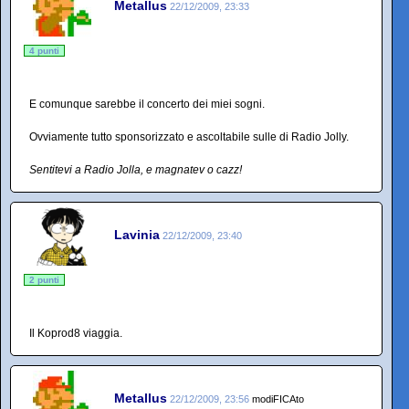
Metallus
22/12/2009, 23:33
4 punti
E comunque sarebbe il concerto dei miei sogni.
Ovviamente tutto sponsorizzato e ascoltabile sulle di Radio Jolly.
Sentitevi a Radio Jolla, e magnatev o cazz!
Lavinia
22/12/2009, 23:40
2 punti
Il Koprod8 viaggia.
Metallus
22/12/2009, 23:56
modiFICAto