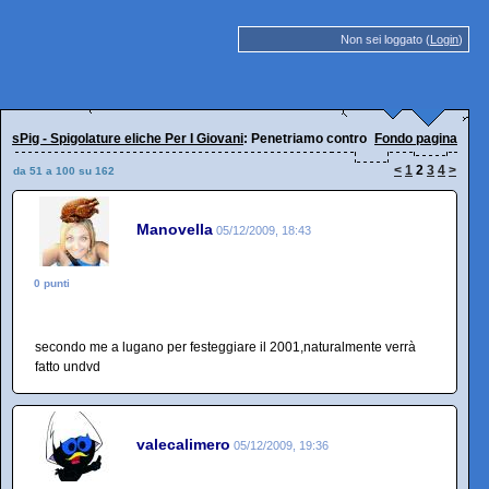
Non sei loggato (
Login
)
sPig - Spigolature eliche Per I Giovani
: Penetriamo contro natura
Fondo pagina
<
1
2
3
4
>
da 51 a 100 su 162
Manovella
05/12/2009, 18:43
0 punti
secondo me a lugano per festeggiare il 2001,naturalmente verrà
fatto undvd
valecalimero
05/12/2009, 19:36