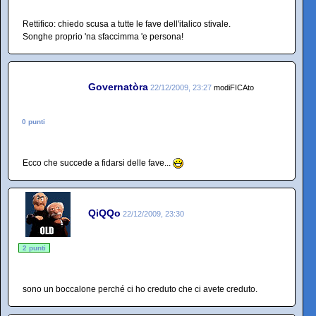
Rettifico: chiedo scusa a tutte le fave dell'italico stivale.
Songhe proprio 'na sfaccimma 'e persona!
Governatòra
22/12/2009, 23:27
modiFICAto
0 punti
Ecco che succede a fidarsi delle fave...
QiQQo
22/12/2009, 23:30
2 punti
sono un boccalone perché ci ho creduto che ci avete creduto.