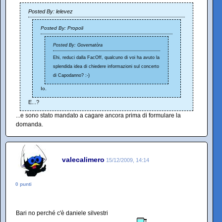
Posted By: lelevez
Posted By: Propoli
Posted By: Governatòra
Ehi, reduci dalla FacOff, qualcuno di voi ha avuto la
splendida idea di chiedere informazioni sul concerto
di Capodanno? :-)
Io.
E...?
...e sono stato mandato a cagare ancora prima di formulare la
domanda.
valecalimero
15/12/2009, 14:14
0 punti
Bari no perché c'è daniele silvestri