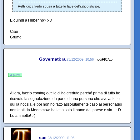
Rettifico: chiedo scusa a tutte le fave dell'italico stivale.
E quindi a Huber no? :-D
Ciao
Grumo
Governatòra
23/12/2009, 10:56
modiFICAto
3 punti
Allora, faccio
coming out
: io ci ho creduto perché prima di tutto ho
ricevuto la segnalazione da parte di una persona che aveva letto
qui la notizia, e poi non ho fatto assolutamente caso ai personaggi
nominati da Meemmow, ho letto solo il nome del paese e via... :-D
Lo ammetto! :-)
sae
23/12/2009, 11:06