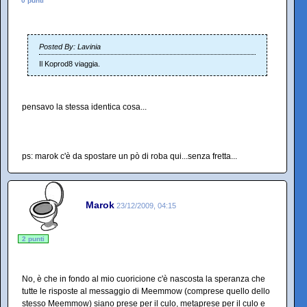
0 punti
Posted By: Lavinia
Il Koprod8 viaggia.
pensavo la stessa identica cosa...
ps: marok c'è da spostare un pò di roba qui...senza fretta...
Marok
23/12/2009, 04:15
2 punti
No, è che in fondo al mio cuoricione c'è nascosta la speranza che
tutte le risposte al messaggio di Meemmow (comprese quello dello
stesso Meemmow) siano prese per il culo, metaprese per il culo e