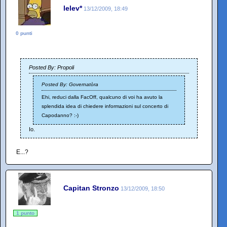
lelev*
13/12/2009, 18:49
0 punti
Posted By: Propoli
Posted By: Governatòra
Ehi, reduci dalla FacOff, qualcuno di voi ha avuto la
splendida idea di chiedere informazioni sul concerto di
Capodanno? :-)
Io.
E...?
Capitan Stronzo
13/12/2009, 18:50
1 punto