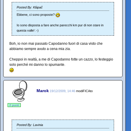
Posted By: Klàpač
Ebbene, ci sono proposte?
Io sono disposta a fare anche parecchi km pur di non stare in
questa valle! :-)
Boh, io non mai passato Capodanno fuori di casa visto che
abbiamo sempre avuto a cena mia zia.
Cheppoi in realtà, a me di Capodanno fotte un cazzo, lo festeggio
solo perché mi danno lo spumante.
Marok
19/12/2009, 14:46
modiFICAto
2 punti
Posted By: Lavinia