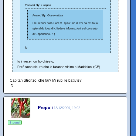
Posted By: Propoli
Posted By: Governatòra
Ehi, reduci dalla FacOff, qualcuno di voi ha avuto la
splendida idea di chiedere informazioni sul concerto
di Capodanno? :-)
Io.
Io invece non ho chiesto.
Però sono sicuro che lo faranno vicino a Maddaloni (CE).
Capitan Stronzo, che fai? Mi rubi le battute?
:D
Propoli
13/12/2009, 19:02
3 punti