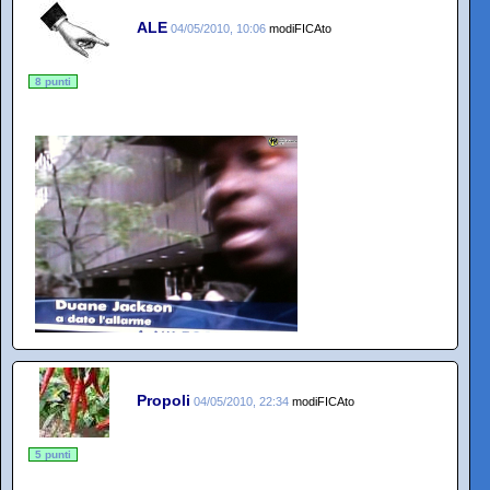
ALE
04/05/2010, 10:06
modiFICAto
8 punti
Propoli
04/05/2010, 22:34
modiFICAto
5 punti