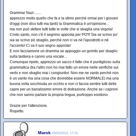
Grammar Nazi........
apprezzo molto quello che fa e la stimo perchè ormai per i giovani
d'oggi (non dico tutti ma tanti) la Grammatica è un'opinione...
ma non può skifare tutti tutte le volte che si sbaglia una virgola!
Cristo santo, non c'è il segnino apposta per PO'!!! Sia se scrivo po'
sia se scrivo pò sbaglio, perchè non ci va nè l'apostrofo e nè
l'accento! Ci va il suo segno apposta!
E non facciamone un dramma se appoggio un gomito per sbaglio
sulla tastiera e canno una vocale...
Comunque ripeto, apprezzo un sacco il fatto che è puntiglioso sulla
grammatica (tra l'altro non ho mai fatto un errore nelle verifiche sui
verbi e non sbaglio mai i congiuntivi. Non me ne vanto perchè non
è un vanto ma una cosa che dovrebbe essere NORMALE) ma una
buona volta socchiuda un occhio e non ci faccia sentire tutti delle
capre per un banalissimo errore di distrazione. Anche se i caproni
che non sanno parlare la propria lingua, purtroppo esistono.
Grazie per l'attenzione.
Rispetto.
Marok
20/03/2010, 17:31