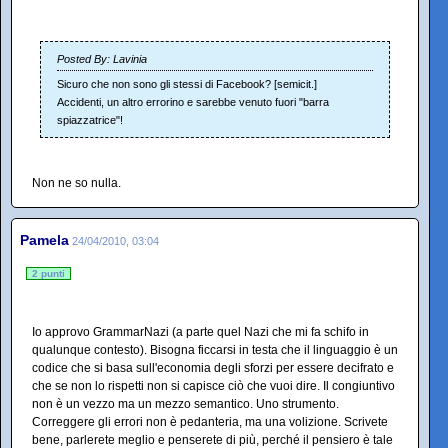
Posted By: Lavinia
Sicuro che non sono gli stessi di Facebook? [semicit.]
Accidenti, un altro errorino e sarebbe venuto fuori "barra
spiazzatrice"!
Non ne so nulla.
Pamela
24/04/2010, 03:04
2 punti
Io approvo GrammarNazi (a parte quel Nazi che mi fa schifo in
qualunque contesto). Bisogna ficcarsi in testa che il linguaggio è un
codice che si basa sull'economia degli sforzi per essere decifrato e
che se non lo rispetti non si capisce ciò che vuoi dire. Il congiuntivo
non è un vezzo ma un mezzo semantico. Uno strumento.
Correggere gli errori non è pedanteria, ma una volizione. Scrivete
bene, parlerete meglio e penserete di più, perché il pensiero è tale