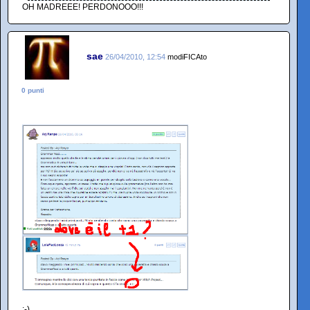
OH MADREEE! PERDONOOO!!!
sae
26/04/2010, 12:54
modiFICAto
0 punti
;-)