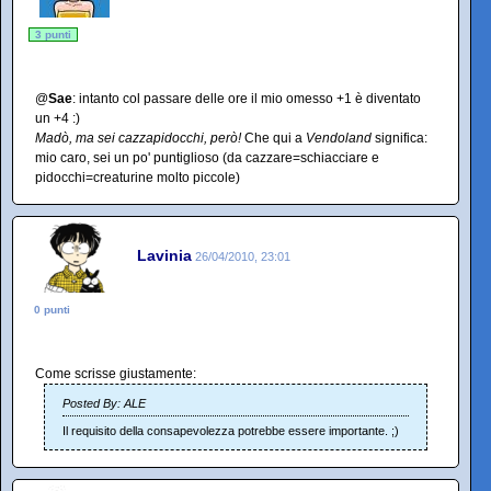
3 punti
@
Sae
: intanto col passare delle ore il mio omesso +1 è diventato
un +4 :)
Madò, ma sei cazzapidocchi, però!
Che qui a
Vendoland
significa:
mio caro, sei un po' puntiglioso (da cazzare=schiacciare e
pidocchi=creaturine molto piccole)
Lavinia
26/04/2010, 23:01
0 punti
Come scrisse giustamente:
Posted By: ALE
Il requisito della consapevolezza potrebbe essere importante. ;)