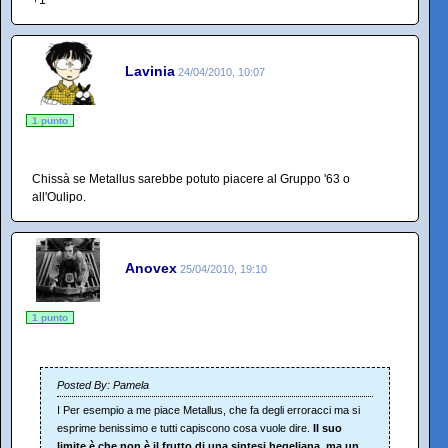
+1
Lavinia
24/04/2010, 10:07
1 punto
Chissà se Metallus sarebbe potuto piacere al Gruppo '63 o
all'Oulipo.
Anovex
25/04/2010, 19:10
1 punto
Posted By: Pamela
I Per esempio a me piace Metallus, che fa degli erroracci ma si
esprime benissimo e tutti capiscono cosa vuole dire.
Il suo
limite è che non è il frutto di una sintesi hegeliana, ma un