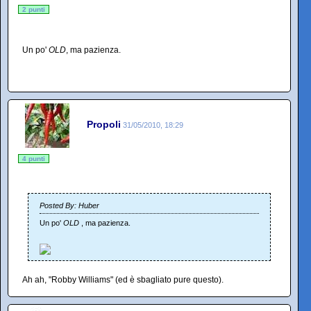
2 punti
Un po'
OLD
, ma pazienza.
Propoli
31/05/2010, 18:29
4 punti
Posted By: Huber
Un po'
OLD
, ma pazienza.
Ah ah, "Robby Williams" (ed è sbagliato pure questo).