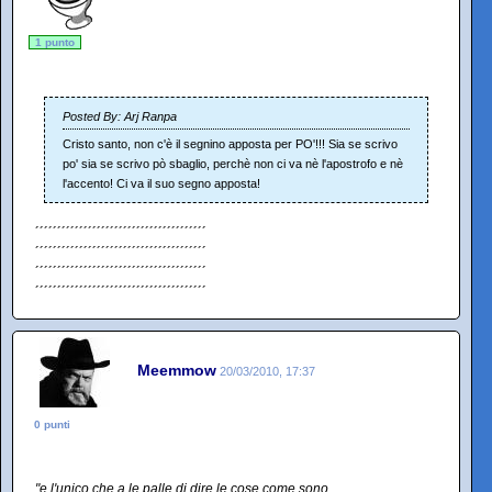
1 punto
Posted By: Arj Ranpa
Cristo santo, non c'è il segnino apposta per PO'!!! Sia se scrivo
po' sia se scrivo pò sbaglio, perchè non ci va nè l'apostrofo e nè
l'accento! Ci va il suo segno apposta!
´´´´´´´´´´´´´´´´´´´´´´´´´´´´´´´´´´´´´´´
´´´´´´´´´´´´´´´´´´´´´´´´´´´´´´´´´´´´´´´
´´´´´´´´´´´´´´´´´´´´´´´´´´´´´´´´´´´´´´´
´´´´´´´´´´´´´´´´´´´´´´´´´´´´´´´´´´´´´´´
Meemmow
20/03/2010, 17:37
0 punti
"e l'unico che a le palle di dire le cose come sono,