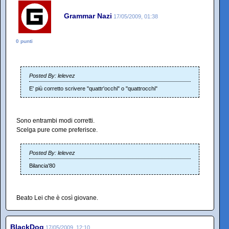
Grammar Nazi
17/05/2009, 01:38
0 punti
Posted By: lelevez
E' più corretto scrivere "quattr'occhi" o "quattrocchi"
Sono entrambi modi corretti.
Scelga pure come preferisce.
Posted By: lelevez
Bilancia'80
Beato Lei che è così giovane.
BlackDog
17/05/2009, 12:10