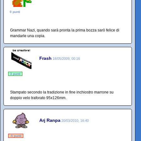
0 punti
Grammar Nazi, quando sarà pronta la prima bozza sarò felice di
mandarle una copia.
Frash
18/05/2009, 00:16
3 punti
Stampato secondo la tradizione in fine inchiostro marrone su
doppio velo traforato 95x126mm.
Arj Ranpa
20/03/2010, 16:40
-5 punti