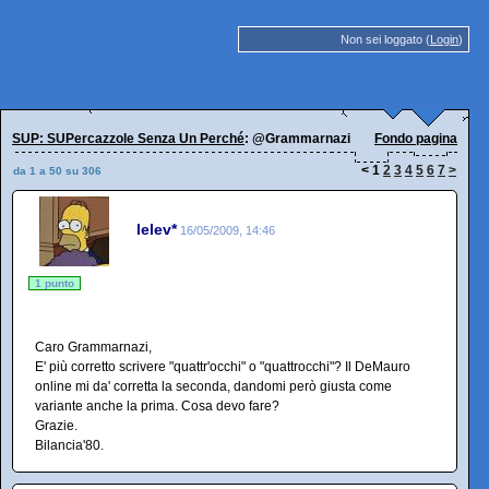
Non sei loggato (
Login
)
SUP: SUPercazzole Senza Un Perché
: @Grammarnazi
Fondo pagina
<
1
2
3
4
5
6
7
>
da 1 a 50 su 306
lelev*
16/05/2009, 14:46
1 punto
Caro Grammarnazi,
E' più corretto scrivere "quattr'occhi" o "quattrocchi"? Il DeMauro
online mi da' corretta la seconda, dandomi però giusta come
variante anche la prima. Cosa devo fare?
Grazie.
Bilancia'80.