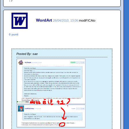
WordArt
26/04/2010, 13:06
modiFICAto
0 punti
Posted By: sae