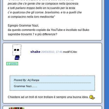
pecato che c'e gente che se compiace nella ipocresia
e tutti parlano troppo bello en tv,cuando per la testa
c`e qualcosa che gli corroe. bravissimo. e to a quelli che
si compiacino nella loro mediocrita"
Egregio Grammar Nazi,
da questo commento copiato da YouTube e incollato sul Buko
saprebbe trovarmi 7 e più differenze?
shake
20/03/2010, 17:46
modiFICAto
1 punto
Posted By: Arj Ranpa
Grammar Nazi........
Chiedere ad un troll di non trollare è sempre una buona idea.