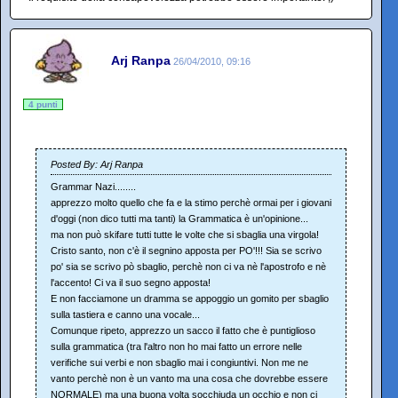
Arj Ranpa
26/04/2010, 09:16
4 punti
Posted By: Arj Ranpa
Grammar Nazi........
apprezzo molto quello che fa e la stimo perchè ormai per i giovani
d'oggi (non dico tutti ma tanti) la Grammatica è un'opinione...
ma non può skifare tutti tutte le volte che si sbaglia una virgola!
Cristo santo, non c'è il segnino apposta per PO'!!! Sia se scrivo
po' sia se scrivo pò sbaglio, perchè non ci va nè l'apostrofo e nè
l'accento! Ci va il suo segno apposta!
E non facciamone un dramma se appoggio un gomito per sbaglio
sulla tastiera e canno una vocale...
Comunque ripeto, apprezzo un sacco il fatto che è puntiglioso
sulla grammatica (tra l'altro non ho mai fatto un errore nelle
verifiche sui verbi e non sbaglio mai i congiuntivi. Non me ne
vanto perchè non è un vanto ma una cosa che dovrebbe essere
NORMALE) ma una buona volta socchiuda un occhio e non ci