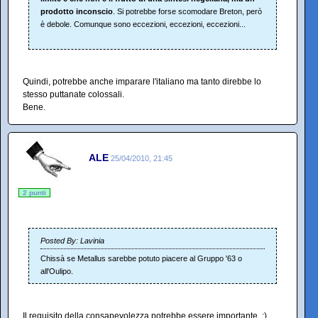
prodotto inconscio
. Si potrebbe forse scomodare Breton, però
è debole. Comunque sono eccezioni, eccezioni, eccezioni...
Quindi, potrebbe anche imparare l'italiano ma tanto direbbe lo
stesso puttanate colossali.
Bene.
ALE
25/04/2010, 21:45
2 punti
Posted By: Lavinia
Chissà se Metallus sarebbe potuto piacere al Gruppo '63 o
all'Oulipo.
Il requisito della consapevolezza potrebbe essere importante. ;)