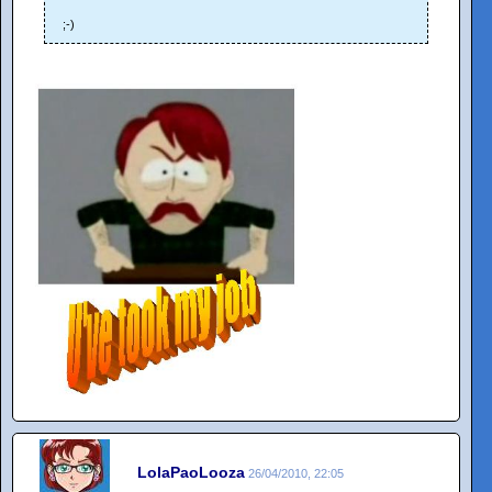
;-)
LolaPaoLooza
26/04/2010, 22:05