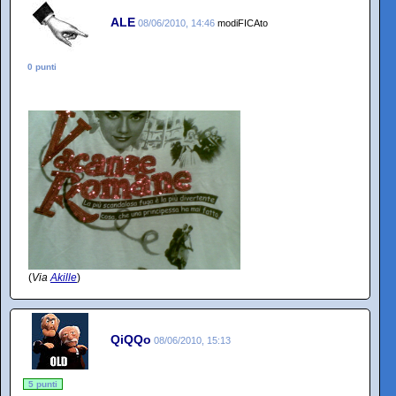
ALE
08/06/2010, 14:46
modiFICAto
0 punti
(
Via
Akille
)
QiQQo
08/06/2010, 15:13
5 punti