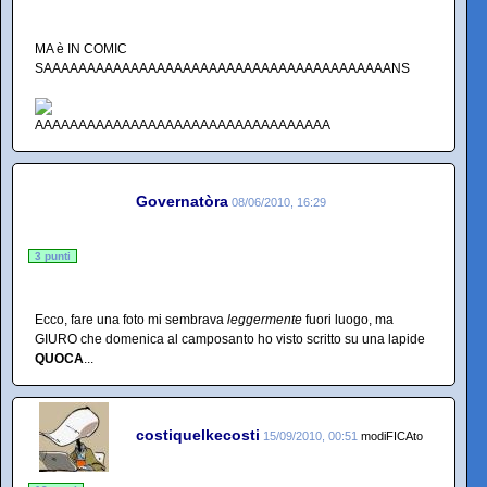
MA è IN COMIC
SAAAAAAAAAAAAAAAAAAAAAAAAAAAAAAAAAAAAAAAANS
Governatòra
08/06/2010, 16:29
3 punti
Ecco, fare una foto mi sembrava
leggermente
fuori luogo, ma
GIURO che domenica al camposanto ho visto scritto su una lapide
QUOCA
...
costiquelkecosti
15/09/2010, 00:51
modiFICAto