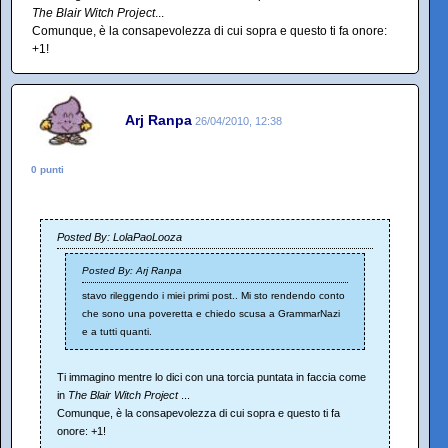
The Blair Witch Project
...
Comunque, è la consapevolezza di cui sopra e questo ti fa onore:
+1!
Arj Ranpa
26/04/2010, 12:38
0 punti
Posted By: LolaPaoLooza
Posted By: Arj Ranpa
stavo rileggendo i miei primi post.. Mi sto rendendo conto
che sono una poveretta e chiedo scusa a GrammarNazi
e a tutti quanti.
Ti immagino mentre lo dici con una torcia puntata in faccia come
in
The Blair Witch Project
...
Comunque, è la consapevolezza di cui sopra e questo ti fa
onore: +1!