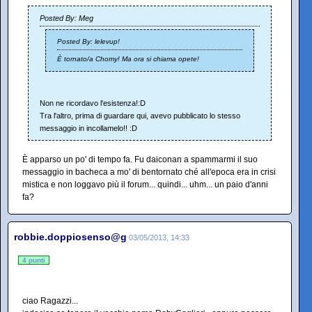
Posted By: Meg
Posted By: lelevup!
È tornato/a Chomy! Ma ora si chiama opete!
Non ne ricordavo l'esistenza!:D
Tra l'altro, prima di guardare qui, avevo pubblicato lo stesso
messaggio in incollamelo!! :D
È apparso un po' di tempo fa. Fu daiconan a spammarmi il suo
messaggio in bacheca a mo' di bentornato ché all'epoca era in crisi
mistica e non loggavo più il forum... quindi... uhm... un paio d'anni
fa?
robbie.doppiosenso@g
03/05/2013, 14:33
4 punti
ciao Ragazzi...