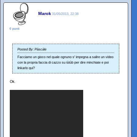
Marok
31/05/2013, 22:38
0 punti
Posted By: Pàscàle
Facciamo un gioco nel quale ognuno s' impegna a salire un video
con la propria faccia di cazzo su iùtùb per dire minchiate e poi
linkarlo qui?
Ok.