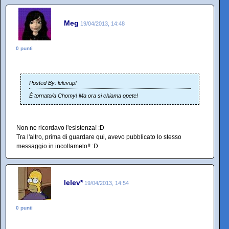
Meg
19/04/2013, 14:48
0 punti
Posted By: lelevup!
È tornato/a Chomy! Ma ora si chiama opete!
Non ne ricordavo l'esistenza! :D
Tra l'altro, prima di guardare qui, avevo pubblicato lo stesso
messaggio in incollamelo!! :D
lelev*
19/04/2013, 14:54
0 punti