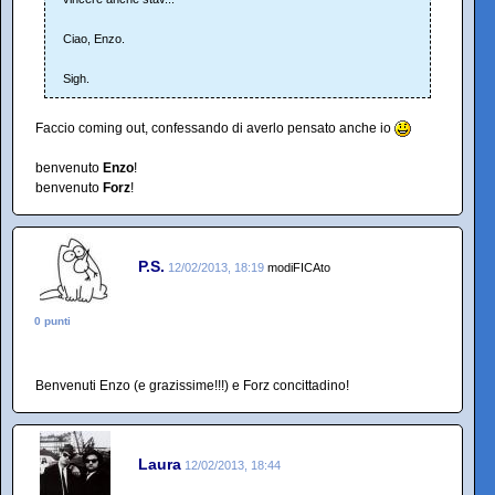
Ciao, Enzo.
Sigh.
Faccio coming out, confessando di averlo pensato anche io
benvenuto
Enzo
!
benvenuto
Forz
!
P.S.
12/02/2013, 18:19
modiFICAto
0 punti
Benvenuti Enzo (e grazissime!!!) e Forz concittadino!
Laura
12/02/2013, 18:44