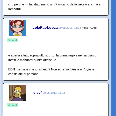
ciro perché mi hai dato meno uno? mica ho detto vietato ai ciri o ai
lombardi
LolaPaoLooza
09/05/2013, 13:13
modiFICAto
3 punti
è aperta a tutti, soprattutto stronzi: la prima regola nel salutarci,
infatti, è mandarsi subito affanculo
EDIT
: pensate che io scherzi? Non scherzo. Venite
a
Puglia
e
constatate di persona!
lelev*
09/05/2013, 13:15
4 punti