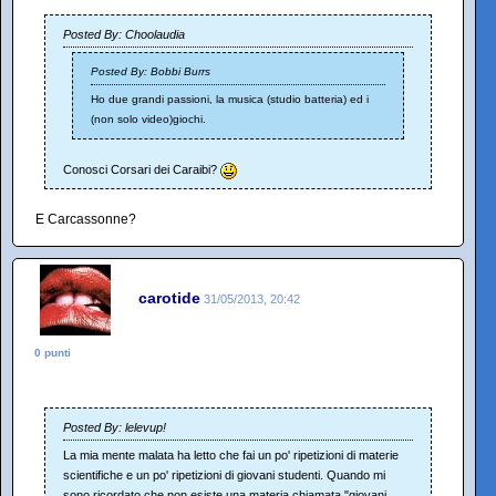
Posted By: Choolaudia
Posted By: Bobbi Burrs
Ho due grandi passioni, la musica (studio batteria) ed i
(non solo video)giochi.
Conosci Corsari dei Caraibi?
E Carcassonne?
carotide
31/05/2013, 20:42
0 punti
Posted By: lelevup!
La mia mente malata ha letto che fai un po' ripetizioni di materie
scientifiche e un po' ripetizioni di giovani studenti. Quando mi
sono ricordato che non esiste una materia chiamata "giovani