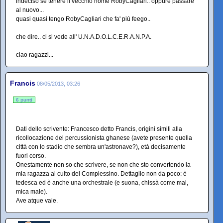
indeciso se tenere il vecchio nome RobyCagliari.. oppure passare
al nuovo...
quasi quasi tengo RobyCagliari che fa' più feego..
che dire.. ci si vede all' U.N.A.D.O.L.C.E.R.A.N.P.A.
ciao ragazzi...
Francis
08/05/2013, 03:26
6 punti
Dati dello scrivente: Francesco detto Francis, origini simili alla
ricollocazione del percussionista ghanese (avete presente quella
città con lo stadio che sembra un'astronave?), età decisamente
fuori corso.
Onestamente non so che scrivere, se non che sto convertendo la
mia ragazza al culto del Complessino. Dettaglio non da poco: è
tedesca ed è anche una orchestrale (e suona, chissà come mai,
mica male).
Ave atque vale.