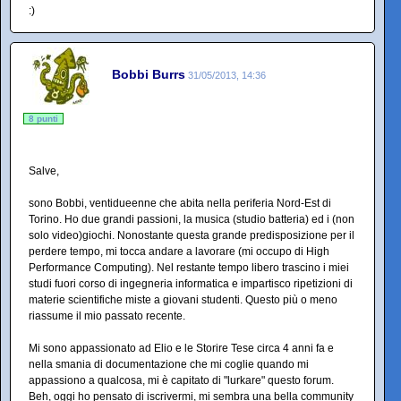
:)
Bobbi Burrs
31/05/2013, 14:36
8 punti
Salve,
sono Bobbi, ventidueenne che abita nella periferia Nord-Est di
Torino. Ho due grandi passioni, la musica (studio batteria) ed i (non
solo video)giochi. Nonostante questa grande predisposizione per il
perdere tempo, mi tocca andare a lavorare (mi occupo di High
Performance Computing). Nel restante tempo libero trascino i miei
studi fuori corso di ingegneria informatica e impartisco ripetizioni di
materie scientifiche miste a giovani studenti. Questo più o meno
riassume il mio passato recente.
Mi sono appassionato ad Elio e le Storire Tese circa 4 anni fa e
nella smania di documentazione che mi coglie quando mi
appassiono a qualcosa, mi è capitato di "lurkare" questo forum.
Beh, oggi ho pensato di iscrivermi, mi sembra una bella community