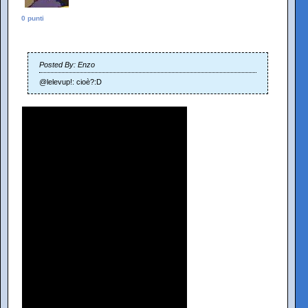
0 punti
Posted By: Enzo
@lelevup!: cioè?:D