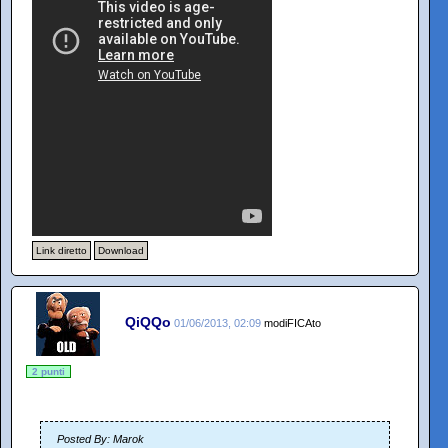
Link diretto
Download
QiQQo
01/06/2013, 02:09
modiFICAto
2 punti
Posted By: Marok