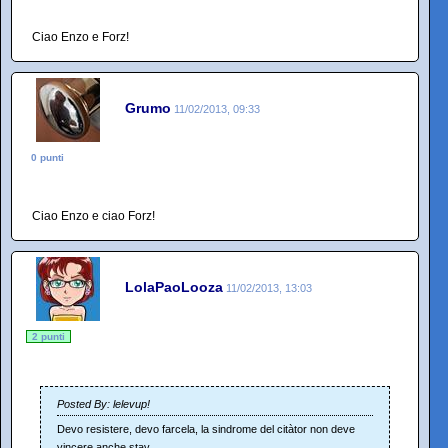
Ciao Enzo e Forz!
Grumo
11/02/2013, 09:33
0 punti
Ciao Enzo e ciao Forz!
LolaPaoLooza
11/02/2013, 13:03
2 punti
Posted By: lelevup!
Devo resistere, devo farcela, la sindrome del citàtor non deve
vincere anche stav...