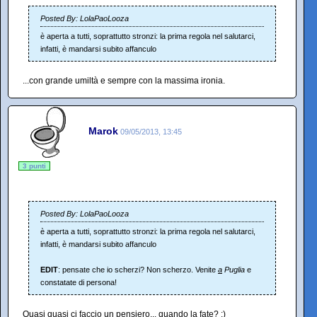
Posted By: LolaPaoLooza
è aperta a tutti, soprattutto stronzi: la prima regola nel salutarci,
infatti, è mandarsi subito affanculo
...con grande umiltà e sempre con la massima ironia.
Marok
09/05/2013, 13:45
3 punti
Posted By: LolaPaoLooza
è aperta a tutti, soprattutto stronzi: la prima regola nel salutarci,
infatti, è mandarsi subito affanculo
EDIT
: pensate che io scherzi? Non scherzo. Venite
a
Puglia
e
constatate di persona!
Quasi quasi ci faccio un pensiero... quando la fate? :)