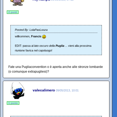
2 punti
Posted By: LolaPaoLooza
willkommen,
Francis
EDIT: passa al
lato oscuro della
Puglia
... vieni alla prossima
riunione favica nel capoluogo!
Fate una Pugliaconvention o è aperta anche alle stronze lombarde
(o comunque extrapugliesi)?
valecalimero
09/05/2013, 10:01
1 punto