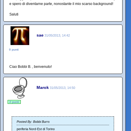
e spero di diventarne parte, nonostante il mio scarso background!
Saluti
sae
31/05/2013, 14:42
0 punti
Ciao Bobbi B. , benvenuto!
Marok
31/05/2013, 14:50
2 punti
Posted By: Bobbi Burrs
periferia Nord-Est di Torino