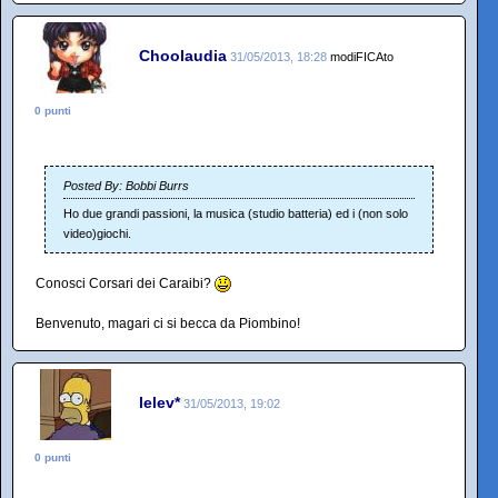
Choolaudia
31/05/2013, 18:28
modiFICAto
0 punti
Posted By: Bobbi Burrs
Ho due grandi passioni, la musica (studio batteria) ed i (non solo
video)giochi.
Conosci Corsari dei Caraibi?
Benvenuto, magari ci si becca da Piombino!
lelev*
31/05/2013, 19:02
0 punti