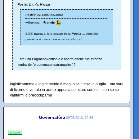
Posted By: Arj Ranpa
Posted By: LolaPaoLooza
willkommen,
Francis
EDIT: passa al
lato oscuro della
Puglia
... vieni alla
prossima riunione favica nel capoluogo!
Fate una Pugliaconvention o è aperta anche alle stronze
lombarde (o comunque extrapugliesi)?
logisticamente e logicamente è meglio se ti trovi in puglia... ma sara
di livorno è venuta in aereo apposta per stare con noi...non so se
vantarmi o preoccuparmi
Governatòra
09/05/2013, 12:58
2 punti