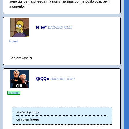
sono qui per la pheega ma non si sa mai. bon, a posto così, per il
momento.
lelev*
11/02/2013, 02:18
0 punti
Ben arrivato! :)
QiQQo
11/02/2013, 03:37
6 punti
Posted By: Forz
cerco un
lavoro