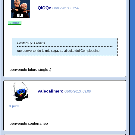
QiQQo
08/05/2013, 07:54
6 punti
Posted By: Francis
sto convertendo la mia ragazza al culto del Complessino
benvenuto futuro single :)
valecalimero
08/05/2013, 09:08
0 punti
benvenuto conterraneo