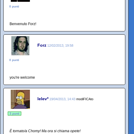
0 punti
Benvenuto Forz!
Forz
12/02/2013, 19:58
0 punti
you're welcome
lelev*
19/04/2013, 14:43
modiFICAto
3 punti
È tornato/a Chomy! Ma ora si chiama opete!