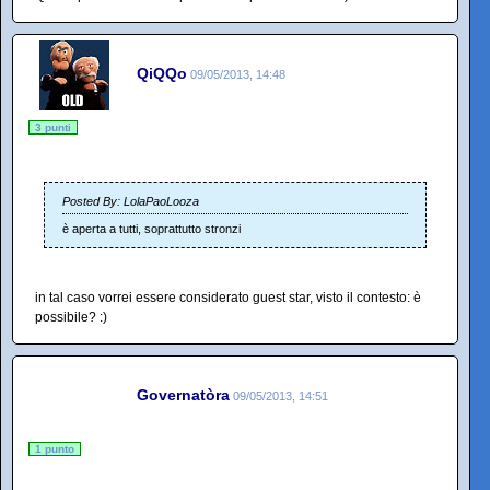
QiQQo
09/05/2013, 14:48
3 punti
Posted By: LolaPaoLooza
è aperta a tutti, soprattutto stronzi
in tal caso vorrei essere considerato guest star, visto il contesto: è
possibile? :)
Governatòra
09/05/2013, 14:51
1 punto