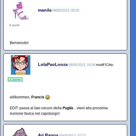
manila
08/05/2013, 09:25
0 punti
Benvenuto!
LolaPaoLooza
08/05/2013, 10:04
modiFICAto
1 punto
willkommen,
Francis
EDIT: passa al
lato oscuro della
Puglia
... vieni alla prossima
riunione favica nel capoluogo!
Arj Ranpa
09/05/2013, 07:12