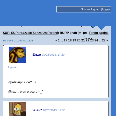
Non sei loggato (
Login
)
SUP: SUPercazzole Senza Un Perché
: BURP ahah (mi presento)
Fondo pagina
<
1
...
17
18
19
20
21
22
23
24
...
27
>
da 1001 a 1050 su 1339
Enzo
10/02/2013, 17:20
0 punti
@lelevup!: cioè? :D
@nxurt: è un piacere ^_^
lelev*
10/02/2013, 17:35