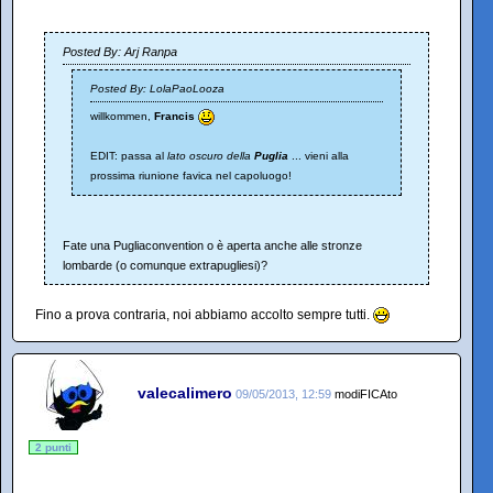
Posted By: Arj Ranpa
Posted By: LolaPaoLooza
willkommen,
Francis
EDIT: passa al
lato oscuro della
Puglia
... vieni alla
prossima riunione favica nel capoluogo!
Fate una Pugliaconvention o è aperta anche alle stronze
lombarde (o comunque extrapugliesi)?
Fino a prova contraria, noi abbiamo accolto sempre tutti.
valecalimero
09/05/2013, 12:59
modiFICAto
2 punti