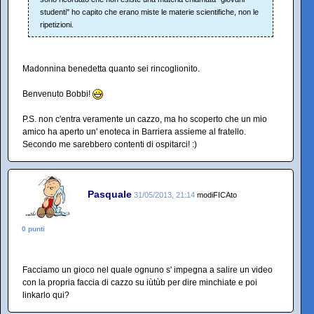
studenti" ho capito che erano miste le materie scientifiche, non le
ripetizioni.
Madonnina benedetta quanto sei rincoglionito.
Benvenuto Bobbi!
P.S. non c'entra veramente un cazzo, ma ho scoperto che un mio
amico ha aperto un' enoteca in Barriera assieme al fratello.
Secondo me sarebbero contenti di ospitarci! :)
Pasquale
31/05/2013, 21:14
modiFICAto
0 punti
Facciamo un gioco nel quale ognuno s' impegna a salire un video
con la propria faccia di cazzo su iùtùb per dire minchiate e poi
linkarlo qui?