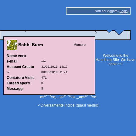
Non sei loggato (
Login
)
Bobbi Burrs
Membro
Welcome to the
Nome vero
Handicap Site. We have
e-mail
n/a
cookies
!
Account Creato
31/05/2013, 14:17
~
09/06/2016, 11:21
Contatore Visite
471
Thread aperti
0
Messaggi
5
ø¤º°`°º¤ø,¸¸,ø¤º°`°º¤ø,¸¸,øø¤º°`°º¤ø
< Diversamente indice (quasi medio)