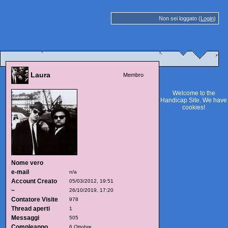
Non sei loggato (
Login
)
Laura
Membro
Welcome to the
Handicap Site. We have
cookies
!
Nome vero
e-mail
n/a
Account Creato
05/03/2012, 19:51
~
26/10/2019, 17:20
Contatore Visite
978
Thread aperti
1
Messaggi
505
Compleanno
6 Ottobre