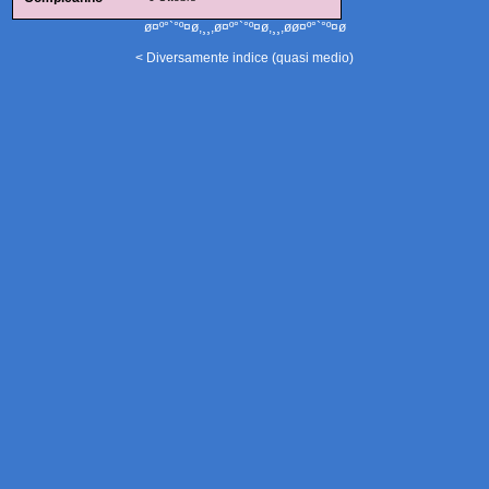
ø¤º°`°º¤ø,¸¸,ø¤º°`°º¤ø,¸¸,øø¤º°`°º¤ø
< Diversamente indice (quasi medio)